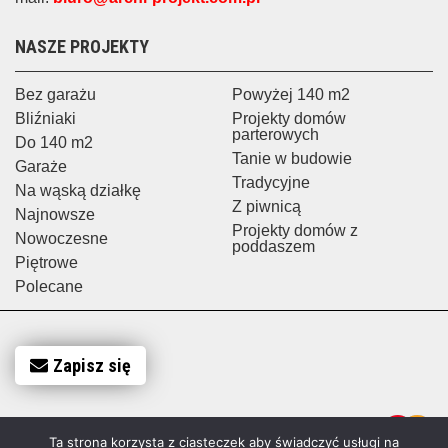
NASZE PROJEKTY
Bez garażu
Powyżej 140 m2
Bliźniaki
Projekty domów
parterowych
Do 140 m2
Tanie w budowie
Garaże
Tradycyjne
Na wąską działkę
Z piwnicą
Najnowsze
Projekty domów z
Nowoczesne
poddaszem
Piętrowe
Polecane
Zapisz się
Ta strona korzysta z ciasteczek aby świadczyć usługi na