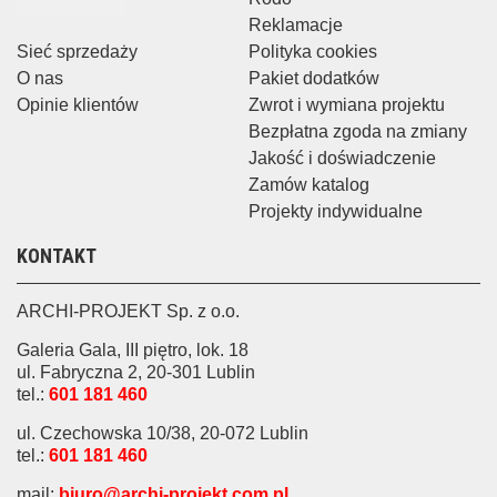
Reklamacje
Sieć sprzedaży
Polityka cookies
O nas
Pakiet dodatków
Opinie klientów
Zwrot i wymiana projektu
Bezpłatna zgoda na zmiany
Jakość i doświadczenie
Zamów katalog
Projekty indywidualne
KONTAKT
ARCHI-PROJEKT Sp. z o.o.
Galeria Gala, III piętro, lok. 18
ul. Fabryczna 2, 20-301 Lublin
tel.:
601 181 460
ul. Czechowska 10/38, 20-072 Lublin
tel.:
601 181 460
mail:
biuro@archi-projekt.com.pl