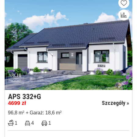
APS 332+G
Szczegóły »
4699
zł
96,8 m
2
+ Garaż: 18,6 m
2
1
4
1