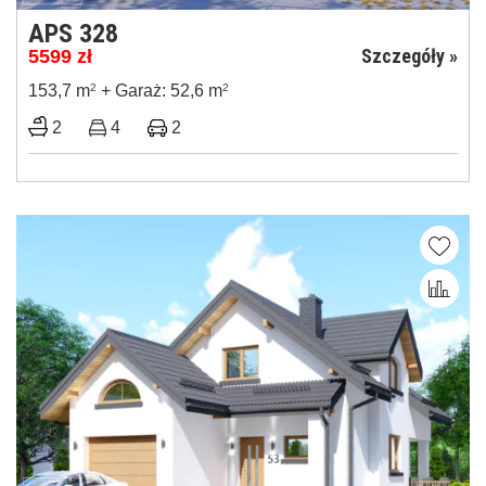
APS 328
Szczegóły »
5599
zł
153,7 m
2
+ Garaż: 52,6 m
2
2
4
2