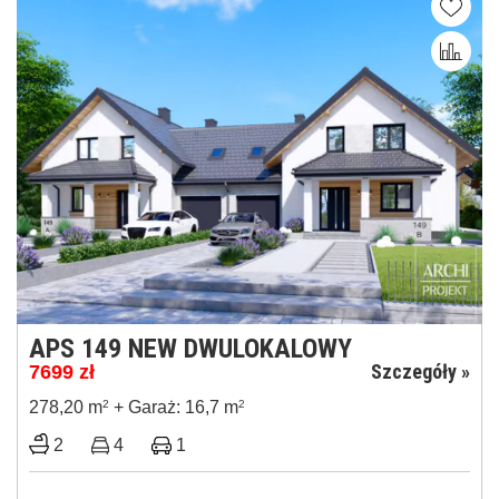
APS 149 NEW DWULOKALOWY
Szczegóły »
7699
zł
278,20 m
2
+ Garaż: 16,7 m
2
2
4
1