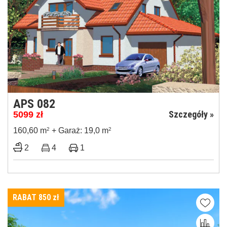
APS 082
Szczegóły »
5099
zł
160,60 m
2
+ Garaż: 19,0 m
2
2
4
1
RABAT 850
zł