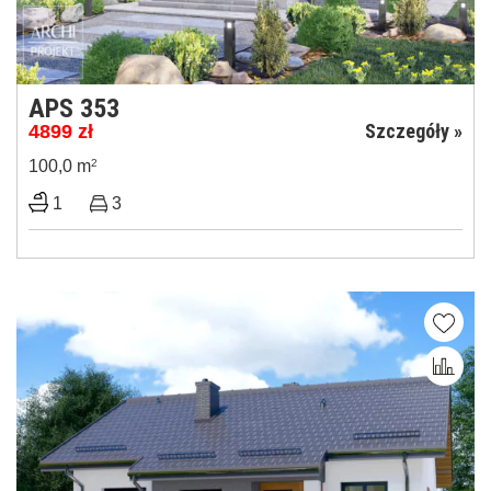
APS 353
Szczegóły »
4899
zł
100,0 m
2
1
3