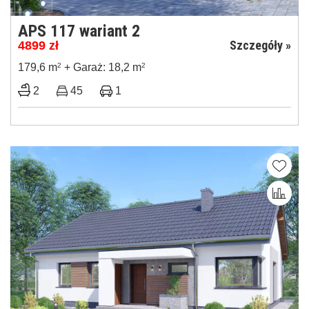
APS 117 wariant 2
Szczegóły »
4899
zł
179,6 m
2
+ Garaż: 18,2 m
2
2
45
1