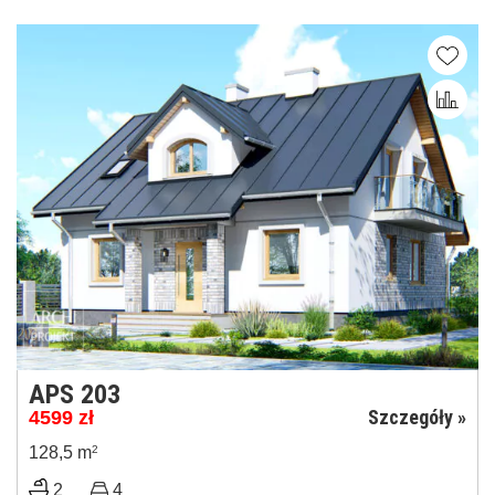
APS 203
Szczegóły »
4599
zł
128,5 m
2
2
4