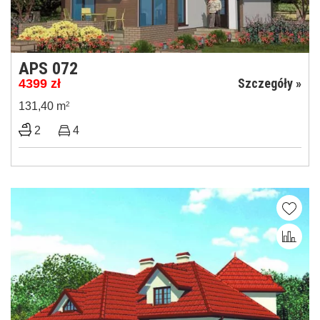
APS 072
Szczegóły »
4399
zł
131,40 m
2
2
4