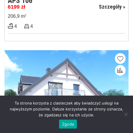
APS 106
Szczegóły »
6199
zł
206,9 m
2
4
4
Ta strona korzysta z ciasteczek aby świadczyć usługi na
najwyższym poziomie. Dalsze korzystanie ze strony oznacza,
że zgadzasz się na ich użycie.
Zgoda