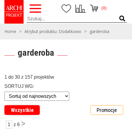
(0)
Home
>
Atrybut produktu: Dodatkowo
>
garderoba
garderoba
1 do 30 z 157 projektów
SORTUJ WG:
Wszystkie
Promocje
>
1
z 6