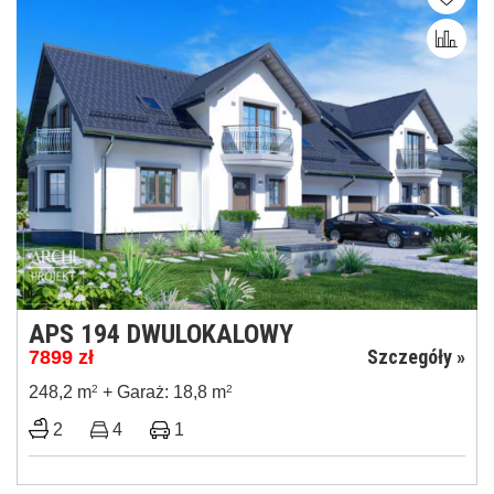
APS 194 DWULOKALOWY
Szczegóły »
7899
zł
248,2 m
2
+ Garaż: 18,8 m
2
2
4
1