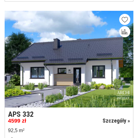
APS 332
Szczegóły »
4599
zł
92,5 m
2