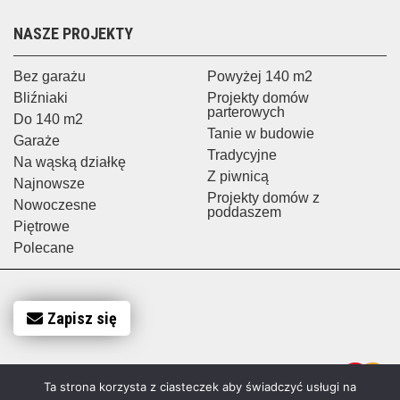
NASZE PROJEKTY
Bez garażu
Powyżej 140 m2
Bliźniaki
Projekty domów
parterowych
Do 140 m2
Tanie w budowie
Garaże
Tradycyjne
Na wąską działkę
Z piwnicą
Najnowsze
Projekty domów z
Nowoczesne
poddaszem
Piętrowe
Polecane
Zapisz się
Ta strona korzysta z ciasteczek aby świadczyć usługi na