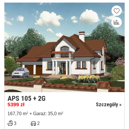
APS 105 + 2G
Szczegóły »
5399
zł
167,70 m
2
+ Garaż: 35,0 m
2
3
2