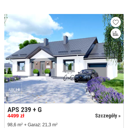
APS 239 + G
Szczegóły »
4499
zł
98,6 m
2
+ Garaż: 21,3 m
2