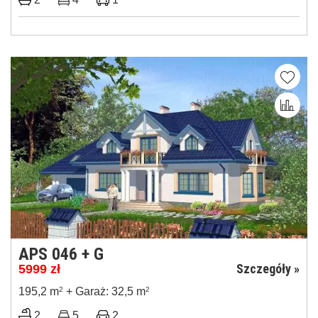
APS 046 + G
Szczegóły »
5999
zł
195,2 m
2
+ Garaż: 32,5 m
2
2
5
2