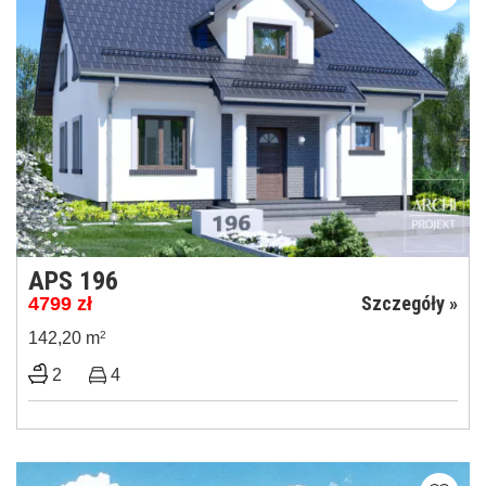
APS 196
Szczegóły »
4799
zł
142,20 m
2
2
4