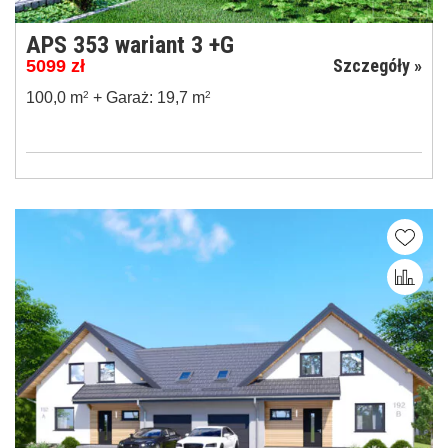
APS 353 wariant 3 +G
Szczegóły »
5099
zł
100,0 m
2
+ Garaż: 19,7 m
2