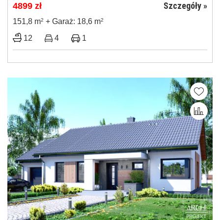
Szczegóły »
4899
zł
151,8 m
2
+ Garaż: 18,6 m
2
12
4
1