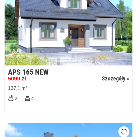
APS 165 NEW
Szczegóły »
5099
zł
137,1 m
2
2
4