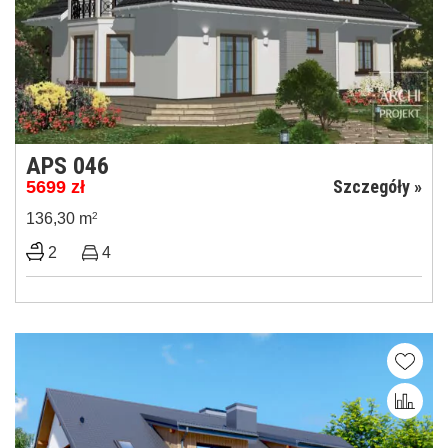
APS 046
Szczegóły »
5699
zł
136,30 m
2
2
4