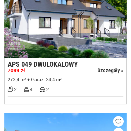
APS 049 DWULOKALOWY
Szczegóły »
7099
zł
273,4 m
2
+ Garaż: 34,4 m
2
2
4
2