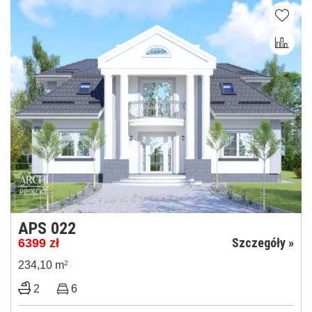
APS 022
Szczegóły »
6399
zł
234,10 m
2
2
6