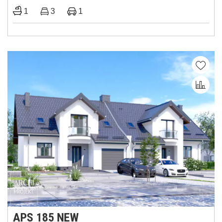
1
3
1
APS 185 NEW