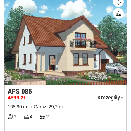
APS 085
Szczegóły »
4899
zł
168,90 m
2
+ Garaż: 29,2 m
2
2
4
2