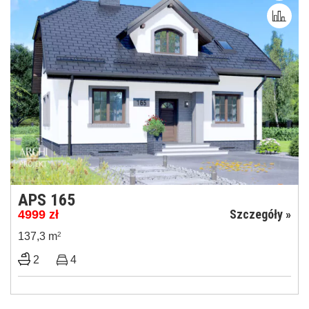
APS 165
Szczegóły »
4999
zł
137,3 m
2
2
4