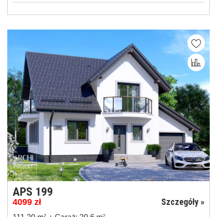
APS 199
Szczegóły »
4099
zł
2
2