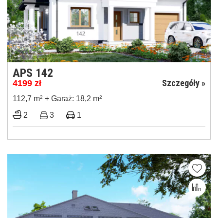
APS 142
Szczegóły »
4199
zł
112,7 m
2
+ Garaż: 18,2 m
2
2
3
1