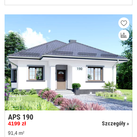
APS 190
Szczegóły »
4199
zł
91,4 m
2