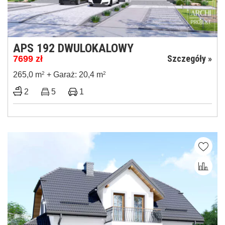
APS 192 DWULOKALOWY
Szczegóły »
7699
zł
265,0 m
2
+ Garaż: 20,4 m
2
2
5
1