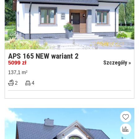
APS 165 NEW wariant 2
Szczegóły »
5099
zł
137,1 m
2
2
4