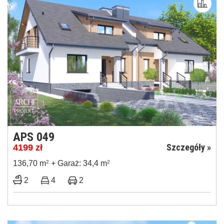
APS 049
Szczegóły »
4199
zł
136,70 m
2
+ Garaż: 34,4 m
2
2
4
2