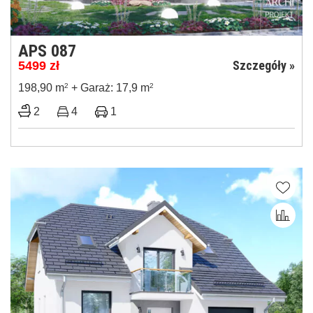
APS 087
Szczegóły »
5499
zł
198,90 m
2
+ Garaż: 17,9 m
2
2
4
1