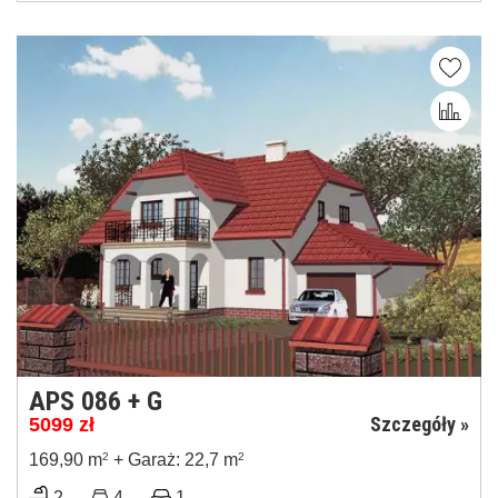
APS 086 + G
Szczegóły »
5099
zł
169,90 m
2
+ Garaż: 22,7 m
2
2
4
1