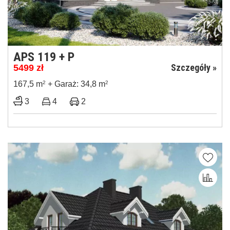
APS 119 + P
Szczegóły »
5499
zł
167,5 m
2
+ Garaż: 34,8 m
2
3
4
2