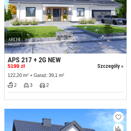
APS 217 + 2G NEW
Szczegóły »
5199
zł
122,20 m
2
+ Garaż: 39,1 m
2
2
3
2