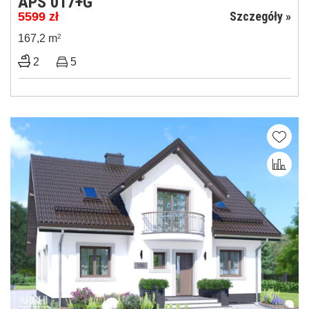
APS 017+G
Szczegóły »
5599
zł
167,2 m
2
2
5