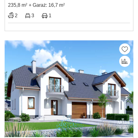
235,8 m
2
+ Garaż: 16,7 m
2
2
3
1