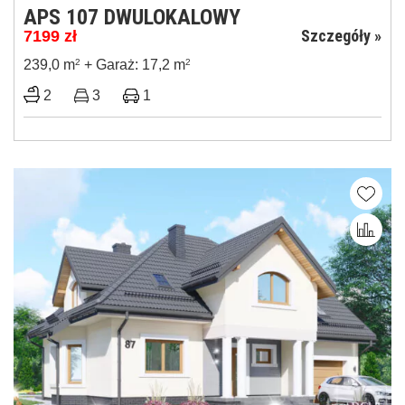
APS 107 DWULOKALOWY
Szczegóły »
7199
zł
239,0 m
2
+ Garaż: 17,2 m
2
2
3
1