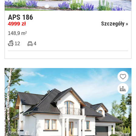
APS 186
Szczegóły »
4999
zł
148,9 m
2
12
4