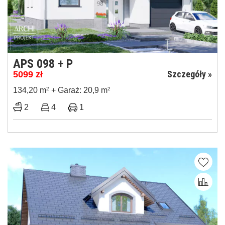
APS 098 + P
Szczegóły »
5099
zł
134,20 m
2
+ Garaż: 20,9 m
2
2
4
1