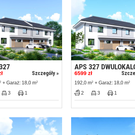
327
APS 327 DWULOKA
Szczegóły »
Szcze
zł
6599
zł
2
+ Garaż: 18,0 m
2
192,0 m
2
+ Garaż: 18,0 m
2
3
1
2
3
1