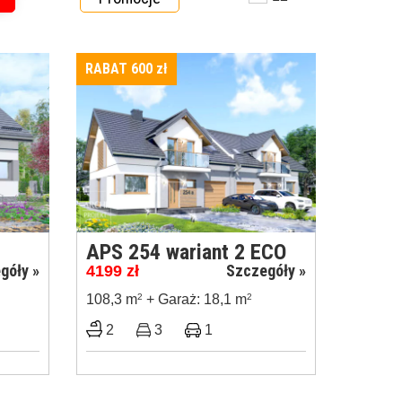
RABAT 600
zł
APS 254 wariant 2 ECO
góły »
Szczegóły »
4199
zł
108,3 m
2
+ Garaż: 18,1 m
2
2
3
1