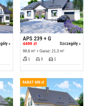
APS 239 + G
góły »
Szczegóły »
4499
zł
98,6 m
2
+ Garaż: 21,3 m
2
1
3
1
RABAT 600
zł