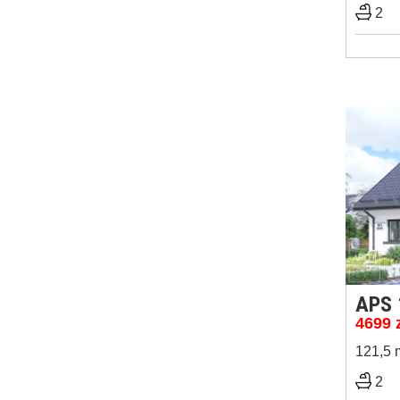
2
APS 
4699
121,5 
2