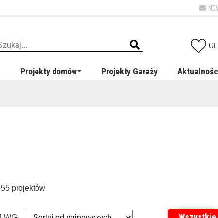
NE
UL
Projekty domów
Projekty Garaży
Aktualnośc
355 projektów
Wszystkie
 WG: