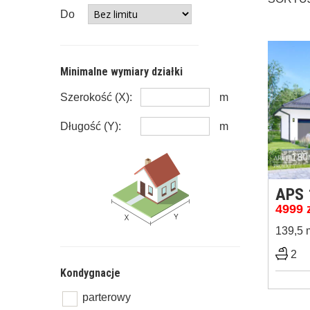
Do
Minimalne wymiary działki
Szerokość (X):
m
Długość (Y):
m
APS 
4999
139,5 
2
Kondygnacje
parterowy