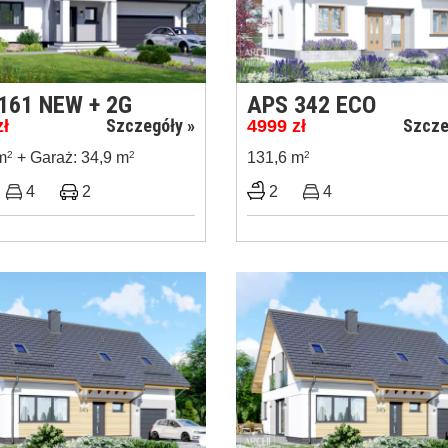
161 NEW + 2G
APS 342 ECO
Szczegóły »
Szcze
zł
4999
zł
m
2
+ Garaż: 34,9 m
2
131,6 m
2
4
2
2
4