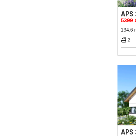
APS 
5399
134,6 
2
APS 