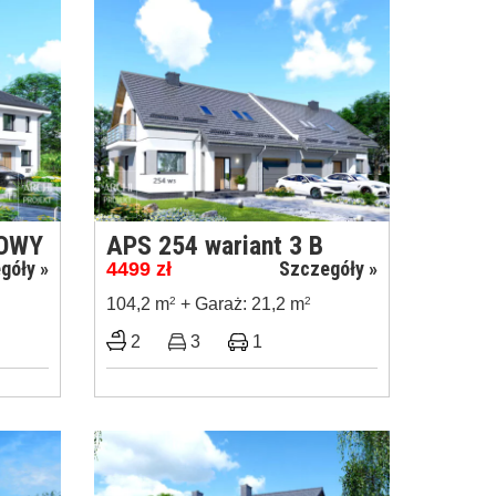
LOWY
APS 254 wariant 3 B
góły »
Szczegóły »
4499
zł
104,2 m
2
+ Garaż: 21,2 m
2
2
3
1