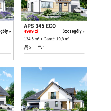
APS 345 ECO
góły »
Szczegóły »
4999
zł
134,6 m
2
+ Garaż: 19,8 m
2
2
4