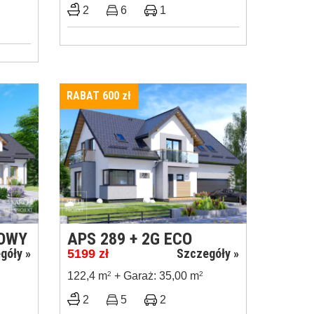
2
6
1
RABAT 600
zł
LOWY
APS 289 + 2G ECO
góły »
Szczegóły »
5199
zł
122,4 m
2
+ Garaż: 35,00 m
2
2
5
2