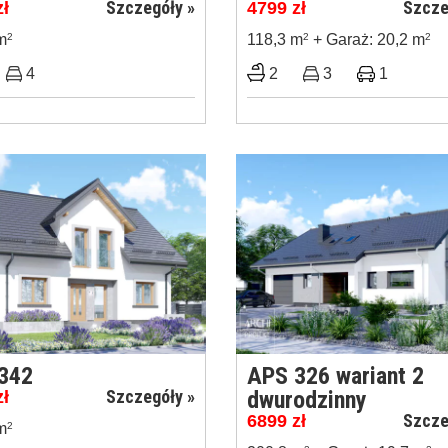
Szczegóły »
Szcze
zł
4799
zł
m
2
118,3 m
2
+ Garaż: 20,2 m
2
4
2
3
1
342
APS 326 wariant 2
Szczegóły »
dwurodzinny
zł
Szcze
6899
zł
m
2