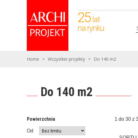
25
lat
na rynku
Home
>
Wszystkie projekty
>
Do 140 m2
Do 140 m2
Powierzchnia
1 do 30 z 
Od
SORTUJ