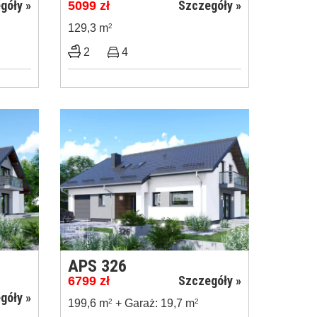
góły »
Szczegóły »
5099
zł
129,3 m
2
2
4
APS 326
Szczegóły »
6799
zł
góły »
199,6 m
2
+ Garaż: 19,7 m
2