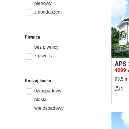
piętrowy
z poddaszem
Piwnica
bez piwnicy
z piwnicą
APS 
4099
93,5 m
Rodzaj dachu
2
dwuspadowy
płaski
wielospadowy