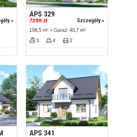
APS 329
góły »
Szczegóły »
7299
zł
198,5 m
2
+ Garaż: 40,7 m
2
3
4
2
M
APS 341