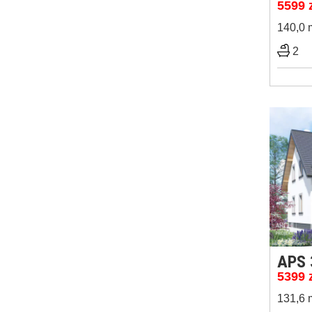
5599
140,0 
2
APS 
5399
131,6 