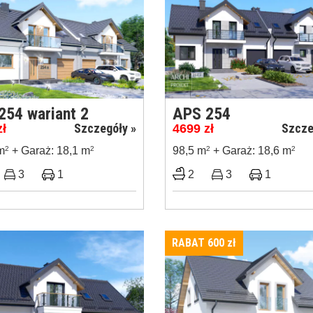
254 wariant 2
APS 254
Szczegóły »
Szcze
zł
4699
zł
m
2
+ Garaż: 18,1 m
2
98,5 m
2
+ Garaż: 18,6 m
2
3
1
2
3
1
RABAT 600
zł