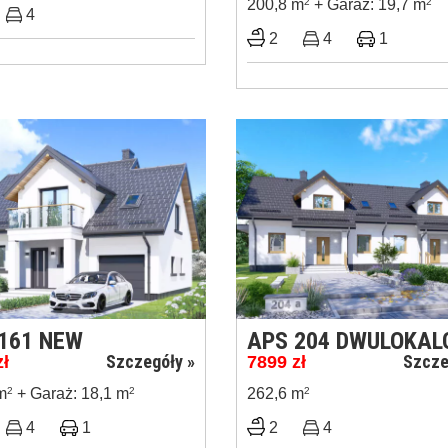
200,8 m
2
+ Garaż: 19,7 m
2
4
2
4
1
161 NEW
APS 204 DWULOKA
Szczegóły »
Szcze
zł
7899
zł
m
2
+ Garaż: 18,1 m
2
262,6 m
2
4
1
2
4