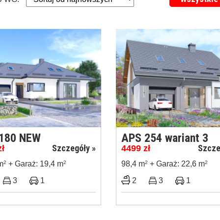
180 NEW
APS 254 wariant 3
Szczegóły »
Szcze
zł
4499
zł
m
2
+ Garaż: 19,4 m
2
98,4 m
2
+ Garaż: 22,6 m
2
3
1
2
3
1