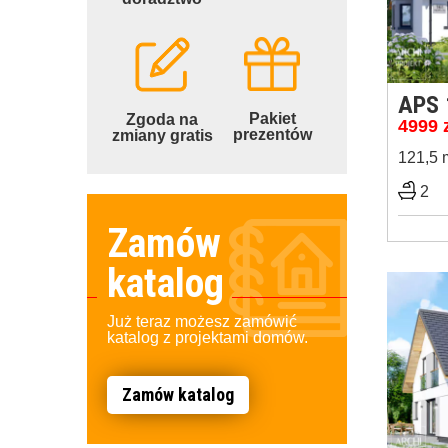
APS 
Pakiet
Zgoda na
4999
prezentów
zmiany gratis
121,5 
2
Zamów
katalog
Już teraz możesz zamówić
katalog z projektami domów.
Zamów katalog