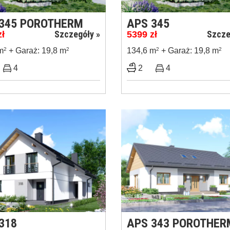
345 POROTHERM
APS 345
Szczegóły »
Szcze
zł
5399
zł
m
2
+ Garaż: 19,8 m
2
134,6 m
2
+ Garaż: 19,8 m
2
4
2
4
318
APS 343 POROTHER