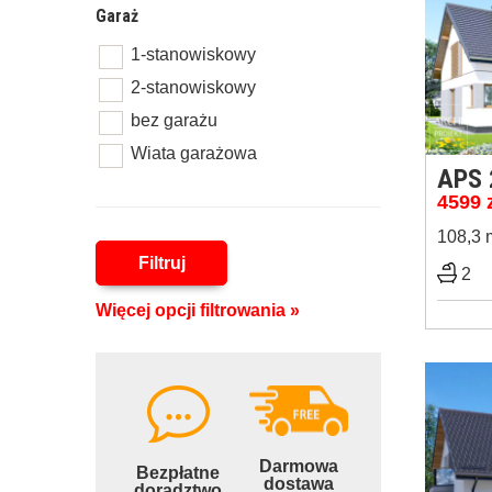
Garaż
1-stanowiskowy
2-stanowiskowy
bez garażu
Wiata garażowa
APS 
4599
108,3 
Filtruj
2
Więcej opcji filtrowania »
Darmowa
Bezpłatne
dostawa
doradztwo