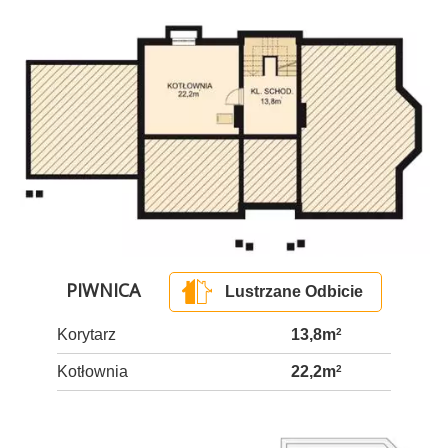
PIWNICA
Lustrzane Odbicie
Korytarz
13,8m
2
Kotłownia
22,2m
2