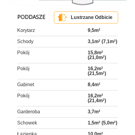
PODDASZE
Lustrzane Odbicie
Korytarz
9,5m
2
Schody
3,1m
2
(7,1m
2
)
Pokój
15,8m
2
(21,0m
2
)
Pokój
16,2m
2
(21,5m
2
)
Gabinet
8,4m
2
Pokój
16,2m
2
(21,4m
2
)
Garderoba
3,7m
2
Schowek
1,5m
2
(5,0m
2
)
Łazienka
10,0m
2