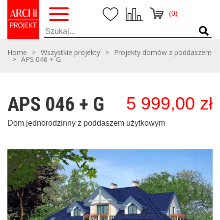
(0)
Home
>
Wszystkie projekty
>
Projekty domów z poddaszem
>
APS 046 + G
APS 046 + G
5 999,00
zł
Dom jednorodzinny z poddaszem użytkowym