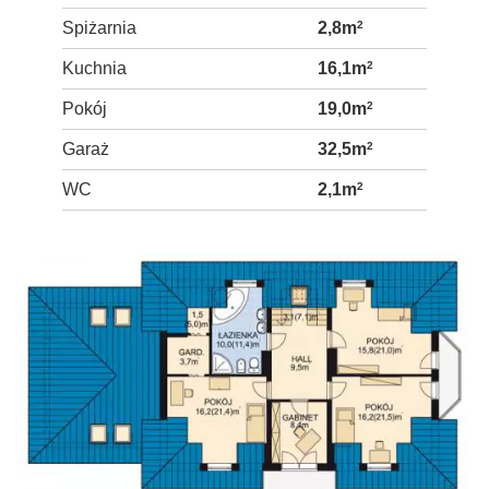
Spiżarnia
2,8m
2
Kuchnia
16,1m
2
Pokój
19,0m
2
Garaż
32,5m
2
WC
2,1m
2