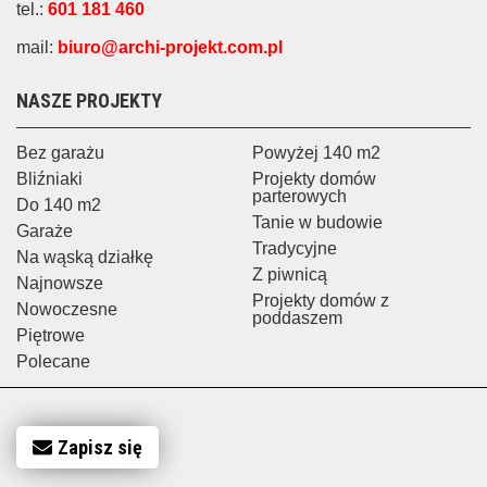
tel.:
601 181 460
mail:
biuro@archi-projekt.com.pl
NASZE PROJEKTY
Bez garażu
Powyżej 140 m2
Bliźniaki
Projekty domów
parterowych
Do 140 m2
Tanie w budowie
Garaże
Tradycyjne
Na wąską działkę
Z piwnicą
Najnowsze
Projekty domów z
Nowoczesne
poddaszem
Piętrowe
Polecane
Zapisz się