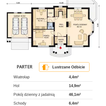
PARTER
Lustrzane Odbicie
Wiatrołap
4,4m
2
Hol
14,9m
2
Pokój dzienny z jadalnią
46,1m
2
Schody
6,4m
2