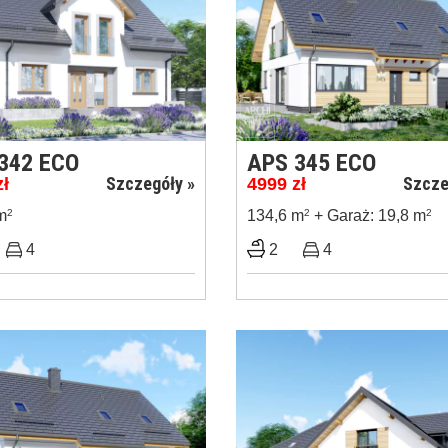
342 ECO
APS 345 ECO
Szczegóły »
Szcze
zł
4999
zł
m
2
134,6 m
2
+ Garaż: 19,8 m
2
4
2
4