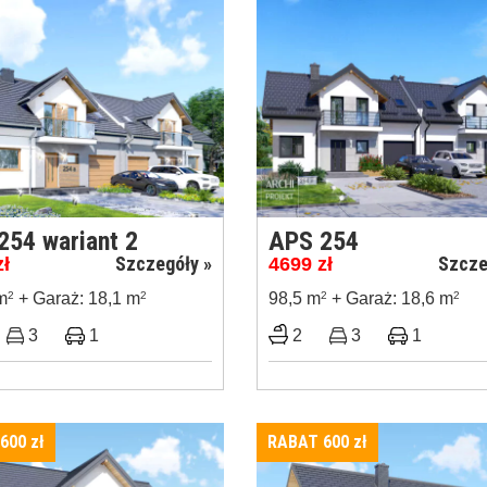
254 wariant 2
APS 254
Szczegóły »
Szcze
zł
4699
zł
m
2
+ Garaż: 18,1 m
2
98,5 m
2
+ Garaż: 18,6 m
2
3
1
2
3
1
 600
zł
RABAT 600
zł