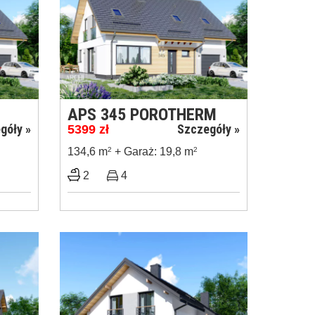
APS 345 POROTHERM
góły »
Szczegóły »
5399
zł
134,6 m
2
+ Garaż: 19,8 m
2
2
4