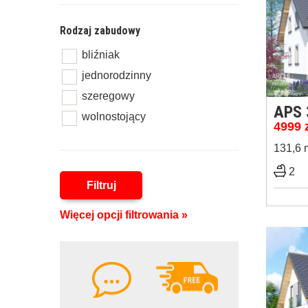
Rodzaj zabudowy
bliźniak
jednorodzinny
szeregowy
APS 
wolnostojący
4999
131,6 
2
Filtruj
Więcej opcji filtrowania »