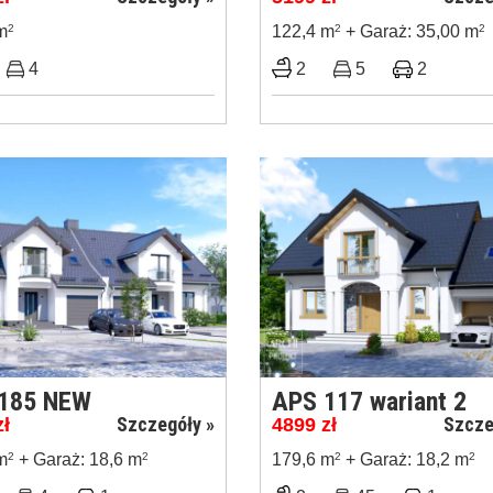
m
2
122,4 m
2
+ Garaż: 35,00 m
2
4
2
5
2
185 NEW
APS 117 wariant 2
Szczegóły »
Szcze
zł
4899
zł
m
2
+ Garaż: 18,6 m
2
179,6 m
2
+ Garaż: 18,2 m
2