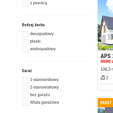
z piwnicą
Rodzaj dachu
dwuspadowy
płaski
wielospadowy
APS 
4599
108,3 
Garaż
2
1-stanowiskowy
2-stanowiskowy
bez garażu
Wiata garażowa
RABAT