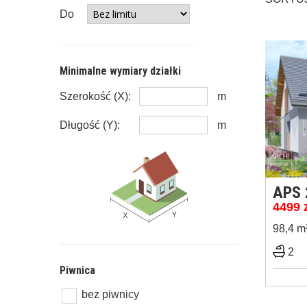
Do
Minimalne wymiary działki
Szerokość (X):
m
Długość (Y):
m
APS 
4499
98,4 m
2
Piwnica
bez piwnicy