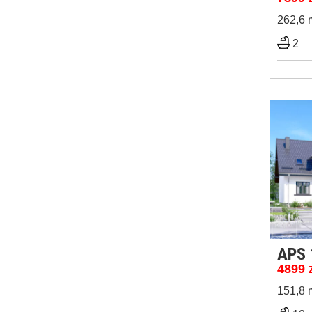
262,6 
2
APS 
4899
151,8 