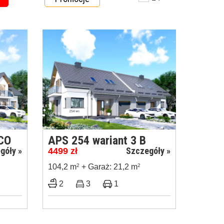
ECO
APS 254 wariant 3 B
góły »
Szczegóły »
4499
zł
104,2 m
2
+ Garaż: 21,2 m
2
2
3
1