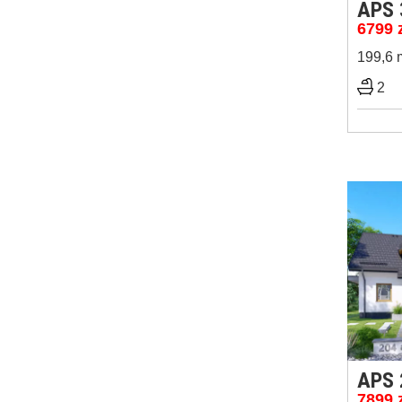
APS 
6799
199,6 
2
APS
7899