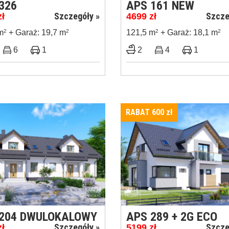
326
APS 161 NEW
Szczegóły »
Szcze
zł
4699
zł
m
2
+ Garaż: 19,7 m
2
121,5 m
2
+ Garaż: 18,1 m
2
6
1
2
4
1
RABAT 600
zł
 204 DWULOKALOWY
APS 289 + 2G ECO
Szczegóły »
Szcze
zł
5199
zł