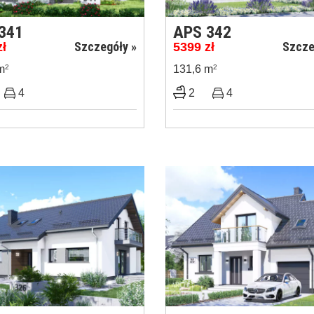
341
APS 342
Szczegóły »
Szcze
zł
5399
zł
m
2
131,6 m
2
4
2
4