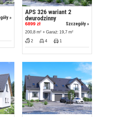
APS 326 wariant 2
góły »
dwurodzinny
Szczegóły »
6899
zł
200,8 m
2
+ Garaż: 19,7 m
2
2
4
1