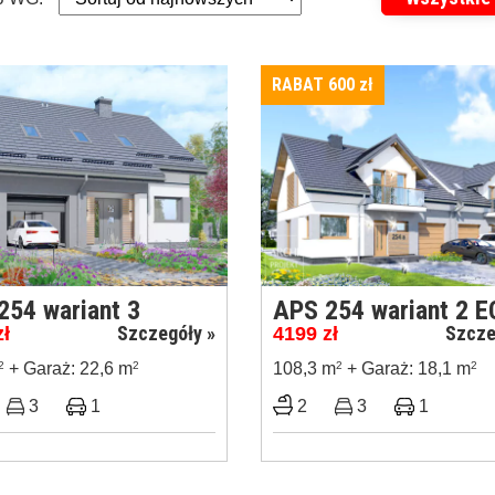
RABAT 600
zł
254 wariant 3
APS 254 wariant 2 
Szczegóły »
Szcze
zł
4199
zł
2
+ Garaż: 22,6 m
2
108,3 m
2
+ Garaż: 18,1 m
2
3
1
2
3
1