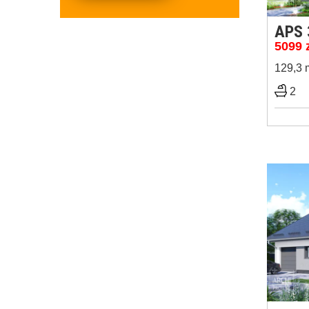
APS 
5099
129,3 
2