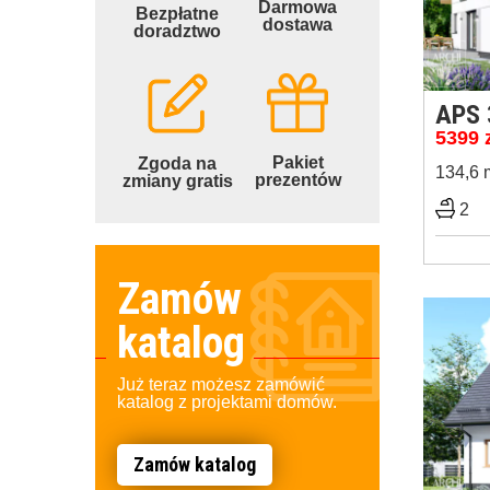
Darmowa
Bezpłatne
dostawa
doradztwo
APS 
5399
Pakiet
Zgoda na
134,6 
prezentów
zmiany gratis
2
Zamów
katalog
Już teraz możesz zamówić
katalog z projektami domów.
Zamów katalog