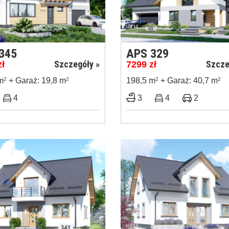
345
APS 329
Szczegóły »
Szcze
zł
7299
zł
m
2
+ Garaż: 19,8 m
2
198,5 m
2
+ Garaż: 40,7 m
2
4
3
4
2