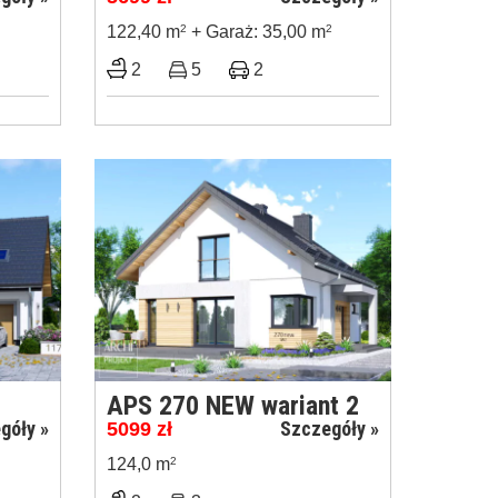
122,40 m
2
+ Garaż: 35,00 m
2
2
5
2
APS 270 NEW wariant 2
góły »
Szczegóły »
5099
zł
124,0 m
2