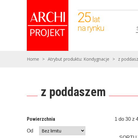
25
lat
na rynku
Home
>
Atrybut produktu: Kondygnacje
>
z poddas
z poddaszem
Powierzchnia
1 do 30 z 
Od
SORTUJ