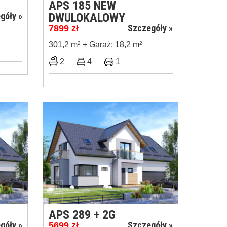
APS 185 NEW
góły »
DWULOKALOWY
Szczegóły »
7899
zł
301,2 m
2
+ Garaż: 18,2 m
2
2
4
1
APS 289 + 2G
góły »
Szczegóły »
5699
zł