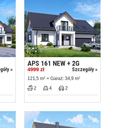
APS 161 NEW + 2G
góły »
Szczegóły »
4999
zł
121,5 m
2
+ Garaż: 34,9 m
2
2
4
2