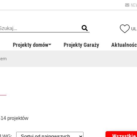
NE
UL
Projekty domów
Projekty Garaży
Aktualnośc
zem
414 projektów
Wszystkie
 WG: