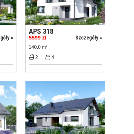
APS 318
góły »
Szczegóły »
5599
zł
140,0 m
2
2
4