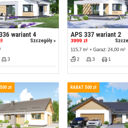
336 wariant 4
APS 337 wariant 2
Szczegóły »
Szcze
zł
3999
zł
2
115,7 m
2
+ Garaż: 24,00 m
2
3
2
3
1
 500
zł
RABAT 500
zł