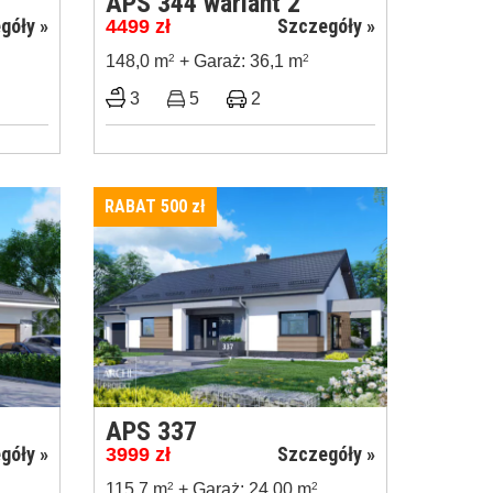
APS 344 wariant 2
góły »
Szczegóły »
4499
zł
148,0 m
2
+ Garaż: 36,1 m
2
3
5
2
RABAT 500
zł
APS 337
góły »
Szczegóły »
3999
zł
115,7 m
2
+ Garaż: 24,00 m
2