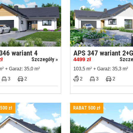
346 wariant 4
APS 347 wariant 2+
Szczegóły »
Szcze
zł
4499
zł
m
2
+ Garaż: 35,0 m
2
103,5 m
2
+ Garaż: 35,3 m
2
3
2
2
3
2
 500
zł
RABAT 500
zł