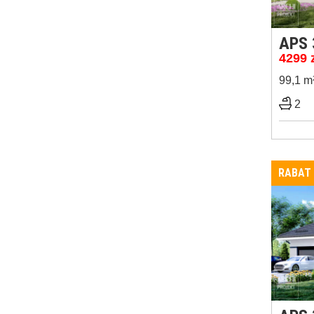
APS 
4299
99,1 m
2
RABAT