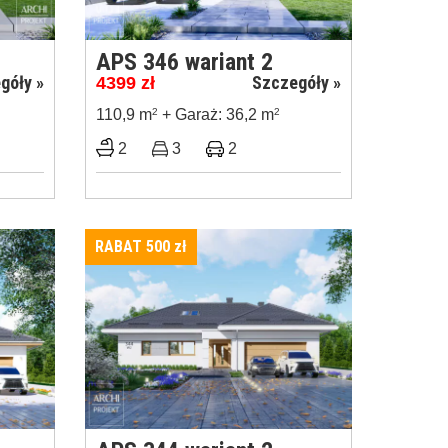
APS 346 wariant 2
góły »
Szczegóły »
4399
zł
110,9 m
2
+ Garaż: 36,2 m
2
2
3
2
RABAT 500
zł