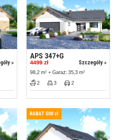
G
APS 347+G
góły »
Szczegóły »
4499
zł
98,2 m
2
+ Garaż: 35,3 m
2
2
3
2
RABAT 500
zł