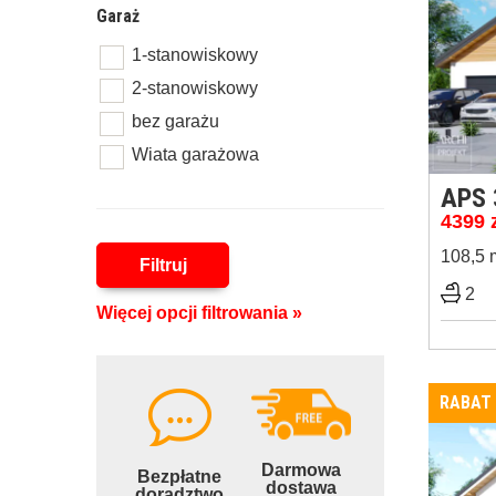
Garaż
1-stanowiskowy
2-stanowiskowy
bez garażu
Wiata garażowa
APS 
4399
108,5 
Filtruj
2
Więcej opcji filtrowania »
RABAT
Darmowa
Bezpłatne
dostawa
doradztwo