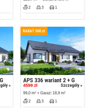
2
3
1
RABAT 500
zł
 G
APS 336 wariant 2 + G
góły »
Szczegóły »
4599
zł
99,0 m
2
+ Garaż: 18,9 m
2
2
3
1