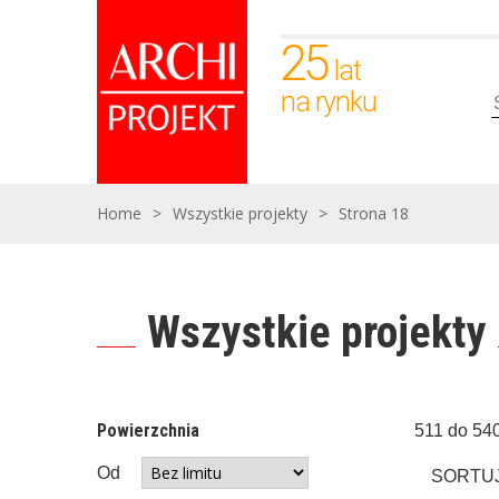
25
lat
na rynku
Home
>
Wszystkie projekty
>
Strona 18
Wszystkie projekty
Powierzchnia
511 do 540
Od
SORTUJ