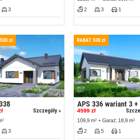
3
2
3
1
 500
zł
RABAT 500
zł
338
APS 336 wariant 3 +
Szczegóły »
Szcze
zł
4599
zł
m
2
109,9 m
2
+ Garaż: 18,9 m
2
3
2
5
1