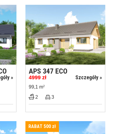
ECO
APS 347 ECO
góły »
Szczegóły »
4999
zł
99,1 m
2
2
3
RABAT 500
zł