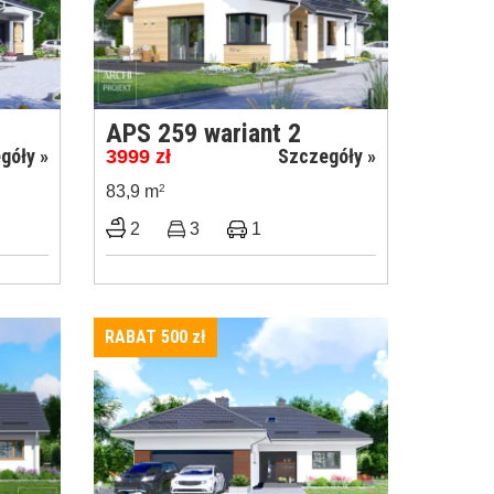
APS 259 wariant 2
góły »
Szczegóły »
3999
zł
83,9 m
2
2
3
1
RABAT 500
zł