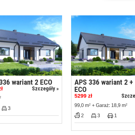
336 wariant 2 ECO
APS 336 wariant 2 +
Szczegóły »
ECO
zł
Szcze
5299
zł
2
99,0 m
2
+ Garaż: 18,9 m
2
3
2
3
1