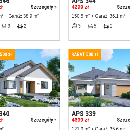
346
APS 344
Szczegóły »
Szcze
zł
4299
zł
m
2
+ Garaż: 38,9 m
2
150,5 m
2
+ Garaż: 36,1 m
2
3
2
3
5
2
 500
zł
RABAT 500
zł
340
APS 339
Szczegóły »
Szcze
zł
4699
zł
m
2
121,9 m
2
+ Garaż: 35,6 m
2