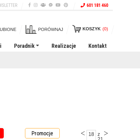
WSLETTER
601 181 460
KOSZYK
(0)
UBIONE
PORÓWNAJ
i
Poradnik
Realizacje
Kontakt
<
>
Promocje
18
z
21