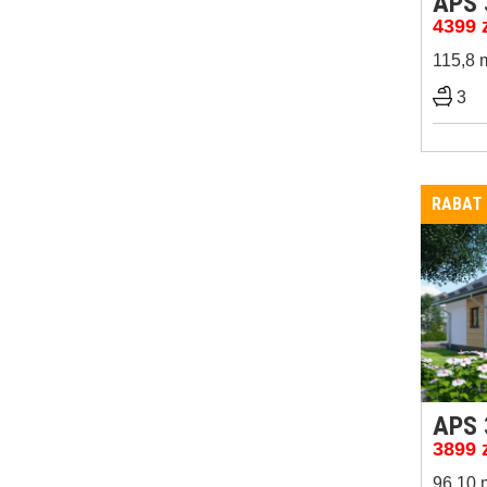
APS 
4399
115,8 
3
RABAT
APS 
3899
96,10 