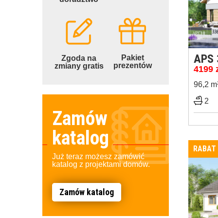
APS 
Pakiet
Zgoda na
prezentów
zmiany gratis
4199
96,2 m
2
Zamów
katalog
RABAT
Już teraz możesz zamówić
katalog z projektami domów.
Zamów katalog