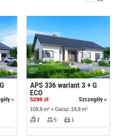
 G
APS 336 wariant 3 + G
ECO
góły »
Szczegóły »
5299
zł
109,9 m
2
+ Garaż: 18,9 m
2
2
5
1