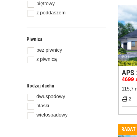
piętrowy
z poddaszem
Piwnica
bez piwnicy
z piwnicą
APS 
4699
Rodzaj dachu
115,7 
dwuspadowy
2
płaski
wielospadowy
RABAT