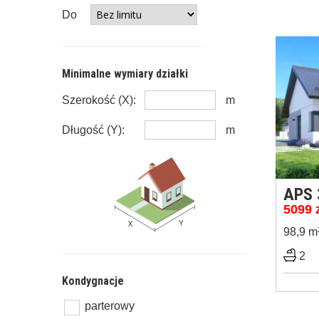
Do
Minimalne wymiary działki
Szerokość (X):
m
Długość (Y):
m
APS 
5099
98,9 m
2
Kondygnacje
parterowy