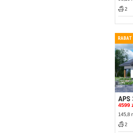
2
RABAT
APS 
4599
145,8 
2