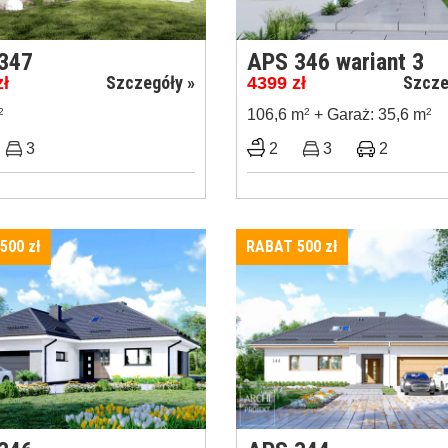
347
APS 346 wariant 3
Szczegóły »
Szcze
zł
4399
zł
2
106,6 m
2
+ Garaż: 35,6 m
2
3
2
3
2
 500
zł
RABAT 500
zł