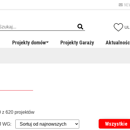
NE
UL
Projekty domów
Projekty Garaży
Aktualnośc
 z 620 projektów
Wszystkie
 WG: