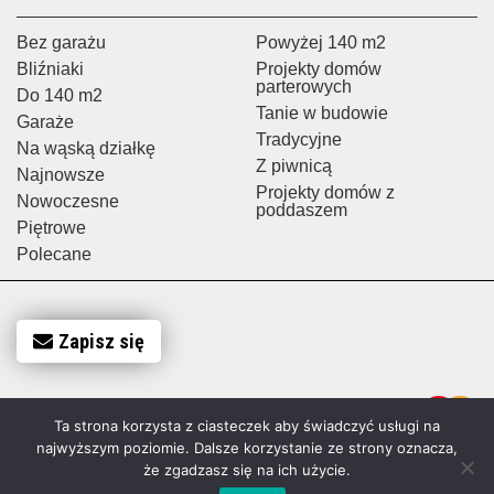
Bez garażu
Powyżej 140 m2
Bliźniaki
Projekty domów
parterowych
Do 140 m2
Tanie w budowie
Garaże
Tradycyjne
Na wąską działkę
Z piwnicą
Najnowsze
Projekty domów z
Nowoczesne
poddaszem
Piętrowe
Polecane
Zapisz się
Ta strona korzysta z ciasteczek aby świadczyć usługi na
najwyższym poziomie. Dalsze korzystanie ze strony oznacza,
że zgadzasz się na ich użycie.