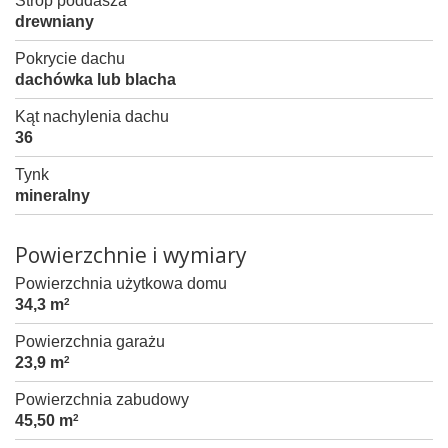
Strop poddasza
drewniany
Pokrycie dachu
dachówka lub blacha
Kąt nachylenia dachu
36
Tynk
mineralny
Powierzchnie i wymiary
Powierzchnia użytkowa domu
34,3 m
2
Powierzchnia garażu
23,9 m
2
Powierzchnia zabudowy
45,50 m
2