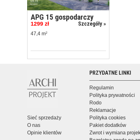
APG 15 gospodarczy
Szczegóły »
1299
zł
47,4 m
2
PRZYDATNE LINKI
Regulamin
Polityka prywatności
Rodo
Reklamacje
Sieć sprzedaży
Polityka cookies
O nas
Pakiet dodatków
Opinie klientów
Zwrot i wymiana proje