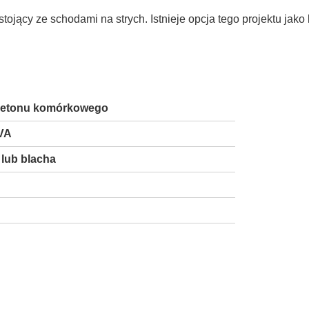
jący ze schodami na strych. Istnieje opcja tego projektu jak
 betonu komórkowego
VA
lub blacha