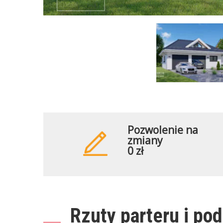
Pozwolenie na
zmiany
0 zł
Rzuty parteru i po