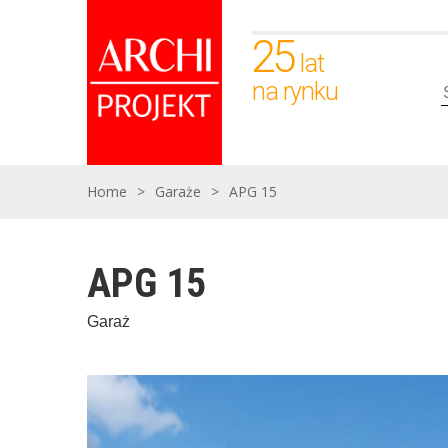
25
lat
na rynku
Home
>
Garaże
>
APG 15
APG 15
Garaż