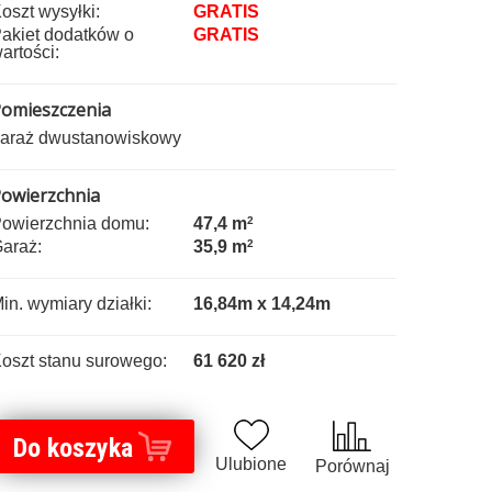
oszt wysyłki:
GRATIS
akiet dodatków o
GRATIS
artości:
omieszczenia
araż dwustanowiskowy
owierzchnia
owierzchnia domu:
47,4 m
2
araż:
35,9 m
2
in. wymiary działki:
16,84m x 14,24m
oszt stanu surowego:
61 620 zł
Do koszyka
Ulubione
Porównaj