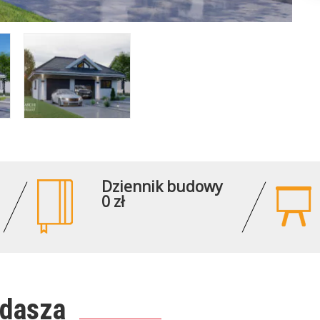
Dziennik budowy
0 zł
ddasza