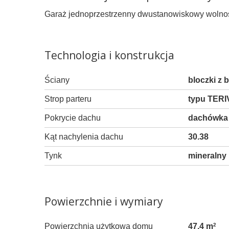
Garaż jednoprzestrzenny dwustanowiskowy wolnosto
Technologia i konstrukcja
Ściany
bloczki z
Strop parteru
typu TERI
Pokrycie dachu
dachówka 
Kąt nachylenia dachu
30.38
Tynk
mineralny
Powierzchnie i wymiary
Powierzchnia użytkowa domu
47,4 m
2