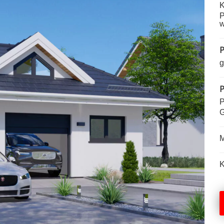
K
P
w
P
g
P
P
G
M
K