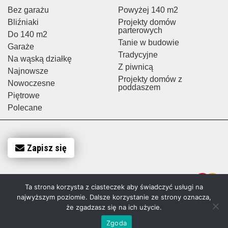
Bez garażu
Powyżej 140 m2
Bliźniaki
Projekty domów
parterowych
Do 140 m2
Tanie w budowie
Garaże
Tradycyjne
Na wąską działkę
Z piwnicą
Najnowsze
Projekty domów z
Nowoczesne
poddaszem
Piętrowe
Polecane
Zapisz się
Ta strona korzysta z ciasteczek aby świadczyć usługi na
najwyższym poziomie. Dalsze korzystanie ze strony oznacza,
że zgadzasz się na ich użycie.
Zgoda