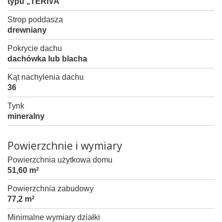
typu „TERIVA”
Strop poddasza
drewniany
Pokrycie dachu
dachówka lub blacha
Kąt nachylenia dachu
36
Tynk
mineralny
Powierzchnie i wymiary
Powierzchnia użytkowa domu
51,60 m
2
Powierzchnia zabudowy
77,2 m
2
Minimalne wymiary działki