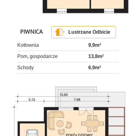
PIWNICA
Lustrzane Odbicie
Kotłownia
9,9m
2
Pom, gospodarcze
13,8m
2
Schody
6,9m
2