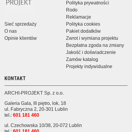
Polityka prywatności
Rodo
Reklamacje
Sieć sprzedaży
Polityka cookies
O nas
Pakiet dodatków
Opinie klientów
Zwrot i wymiana projektu
Bezpłatna zgoda na zmiany
Jakość i doświadczenie
Zamów katalog
Projekty indywidualne
KONTAKT
ARCHI-PROJEKT Sp. z o.o.
Galeria Gala, III piętro, lok. 18
ul. Fabryczna 2, 20-301 Lublin
tel.:
601 181 460
ul. Czechowska 10/38, 20-072 Lublin
tel.:
601 181 460