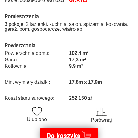
Pakiet dodatków o wartości:
GRATIS
Pomieszczenia
3 pokoje, 2 łazienki, kuchnia, salon, spiżarnia, kotłownia,
garaż, pom, gospodarcze, wiatrołap
Powierzchnia
Powierzchnia domu:
102,4 m
2
Garaż:
17,3 m
2
Kotłownia:
9,9 m
2
Min. wymiary działki:
17,8m x 17,9m
Koszt stanu surowego:
252 150 zł
Ulubione
Porównaj
Do koszyka