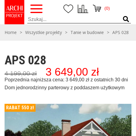
(0)
Home
>
Wszystkie projekty
>
Tanie w budowie
>
APS 028
APS 028
3 649,00
zł
Pierwotna
Aktualna
4 199,00
zł
cena
cena
wynosiła:
wynosi:
Poprzednia najniższa cena:
3 649,00
zł
z ostatnich 30 dni
4
3
Dom jednorodzinny parterowy z poddaszem użytkowym
199,00 zł,
649,00 zł,
RABAT 550
zł