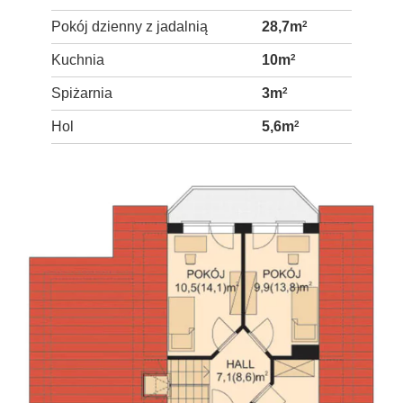
Pokój dzienny z jadalnią
28,7m
2
Kuchnia
10m
2
Spiżarnia
3m
2
Hol
5,6m
2