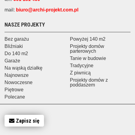
mail:
biuro@archi-projekt.com.pl
NASZE PROJEKTY
Bez garażu
Powyżej 140 m2
Bliźniaki
Projekty domów
parterowych
Do 140 m2
Tanie w budowie
Garaże
Tradycyjne
Na wąską działkę
Z piwnicą
Najnowsze
Projekty domów z
Nowoczesne
poddaszem
Piętrowe
Polecane
Zapisz się