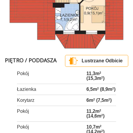
PIĘTRO / PODDASZA
Lustrzane Odbicie
Pokój
11,3m
2
(15,3m
2
)
Łazienka
6,5m
2
(8,9m
2
)
Korytarz
6m
2
(7,5m
2
)
Pokój
11,2m
2
(14,6m
2
)
Pokój
10,7m
2
(14,2m
2
)