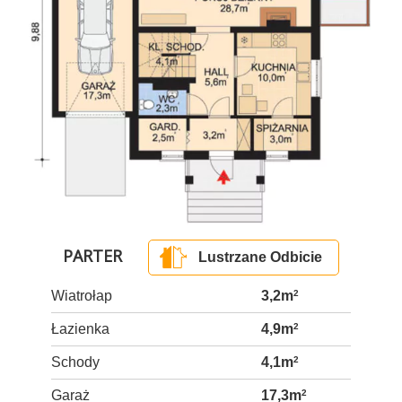
PARTER
Lustrzane Odbicie
Wiatrołap
3,2m
2
Łazienka
4,9m
2
Schody
4,1m
2
Garaż
17,3m
2