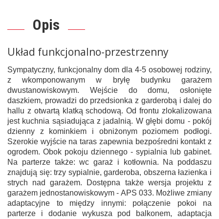
Opis
Układ funkcjonalno-przestrzenny
Sympatyczny, funkcjonalny dom dla 4-5 osobowej rodziny,
z wkomponowanym w bryłę budynku garażem
dwustanowiskowym. Wejście do domu, osłonięte
daszkiem, prowadzi do przedsionka z garderobą i dalej do
hallu z otwartą klatką schodową. Od frontu zlokalizowana
jest kuchnia sąsiadująca z jadalnią. W głębi domu - pokój
dzienny z kominkiem i obniżonym poziomem podłogi.
Szerokie wyjście na taras zapewnia bezpośredni kontakt z
ogrodem. Obok pokoju dziennego - sypialnia lub gabinet.
Na parterze także: wc garaż i kotłownia. Na poddaszu
znajdują się: trzy sypialnie, garderoba, obszerna łazienka i
strych nad garażem. Dostępna także wersja projektu z
garażem jednostanowiskowym - APS 033. Możliwe zmiany
adaptacyjne to między innymi: połączenie pokoi na
parterze i dodanie wykusza pod balkonem, adaptacja