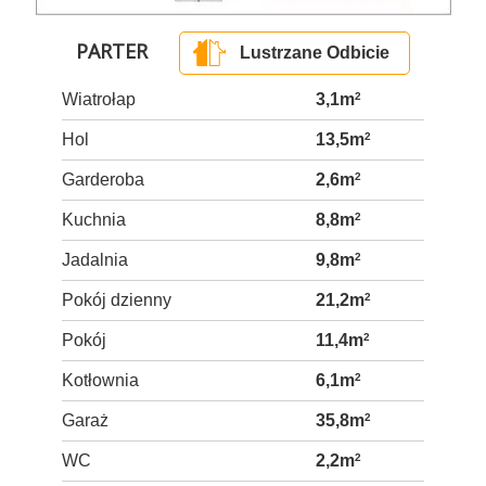
PARTER
Lustrzane Odbicie
Wiatrołap
3,1m
2
Hol
13,5m
2
Garderoba
2,6m
2
Kuchnia
8,8m
2
Jadalnia
9,8m
2
Pokój dzienny
21,2m
2
Pokój
11,4m
2
Kotłownia
6,1m
2
Garaż
35,8m
2
WC
2,2m
2