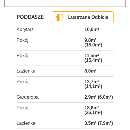
PODDASZE
Lustrzane Odbicie
Korytarz
10,6m
2
Pokój
9,8m
2
(18,0m
2
)
Pokój
11,5m
2
(15,4m
2
)
Łazienka
8,0m
2
Pokój
13,7m
2
(14,1m
2
)
Garderoba
2,9m
2
(6,0m
2
)
Pokój
18,6m
2
(26,1m
2
)
Łazienka
3,5m
2
(7,9m
2
)