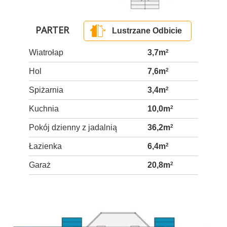
PARTER
Lustrzane Odbicie
Wiatrołap
3,7m
2
Hol
7,6m
2
Spiżarnia
3,4m
2
Kuchnia
10,0m
2
Pokój dzienny z jadalnią
36,2m
2
Łazienka
6,4m
2
Garaż
20,8m
2