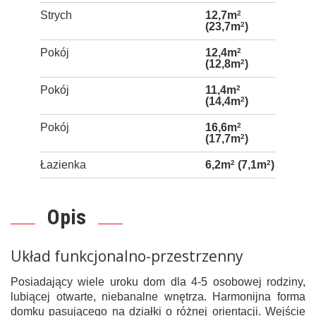
Strych
12,7m
2
(23,7m
2
)
Pokój
12,4m
2
(12,8m
2
)
Pokój
11,4m
2
(14,4m
2
)
Pokój
16,6m
2
(17,7m
2
)
Łazienka
6,2m
2
(7,1m
2
)
Opis
Układ funkcjonalno-przestrzenny
Posiadający wiele uroku dom dla 4-5 osobowej rodziny,
lubiącej otwarte, niebanalne wnętrza. Harmonijna forma
domku pasującego na działki o różnej orientacji. Wejście