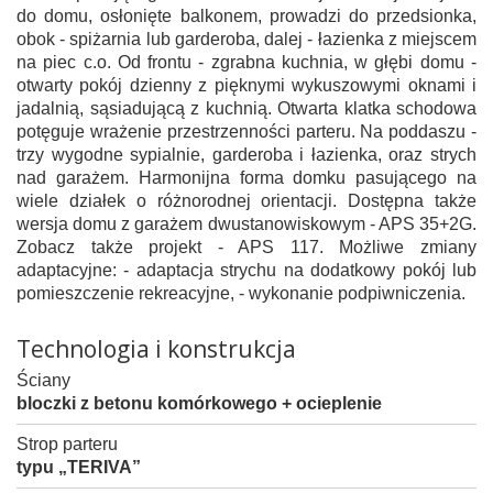
do domu, osłonięte balkonem, prowadzi do przedsionka,
obok - spiżarnia lub garderoba, dalej - łazienka z miejscem
na piec c.o. Od frontu - zgrabna kuchnia, w głębi domu -
otwarty pokój dzienny z pięknymi wykuszowymi oknami i
jadalnią, sąsiadującą z kuchnią. Otwarta klatka schodowa
potęguje wrażenie przestrzenności parteru. Na poddaszu -
trzy wygodne sypialnie, garderoba i łazienka, oraz strych
nad garażem. Harmonijna forma domku pasującego na
wiele działek o różnorodnej orientacji. Dostępna także
wersja domu z garażem dwustanowiskowym - APS 35+2G.
Zobacz także projekt - APS 117. Możliwe zmiany
adaptacyjne: - adaptacja strychu na dodatkowy pokój lub
pomieszczenie rekreacyjne, - wykonanie podpiwniczenia.
Technologia i konstrukcja
Ściany
bloczki z betonu komórkowego + ocieplenie
Strop parteru
typu „TERIVA”