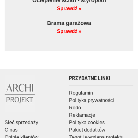
Ocieplenie ścian - styropian
Sprawdź »
Brama garażowa
Sprawdź »
PRZYDATNE LINKI
Regulamin
Polityka prywatności
Rodo
Reklamacje
Sieć sprzedaży
Polityka cookies
O nas
Pakiet dodatków
Opinie klientów
Zwrot i wymiana projektu