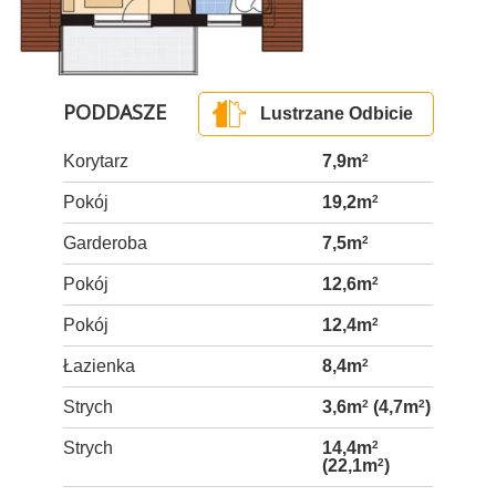
PODDASZE
Lustrzane Odbicie
Korytarz
7,9m
2
Pokój
19,2m
2
Garderoba
7,5m
2
Pokój
12,6m
2
Pokój
12,4m
2
Łazienka
8,4m
2
Strych
3,6m
2
(4,7m
2
)
Strych
14,4m
2
(22,1m
2
)