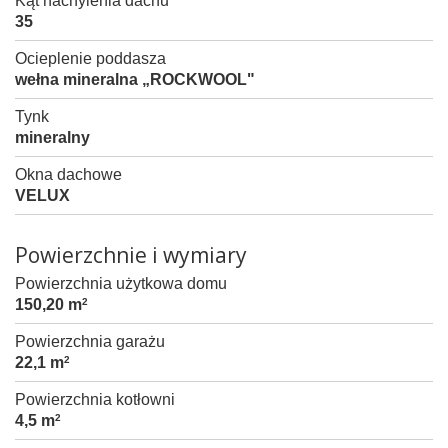
Kąt nachylenia dachu
35
Ocieplenie poddasza
wełna mineralna „ROCKWOOL"
Tynk
mineralny
Okna dachowe
VELUX
Powierzchnie i wymiary
Powierzchnia użytkowa domu
150,20 m
2
Powierzchnia garażu
22,1 m
2
Powierzchnia kotłowni
4,5 m
2