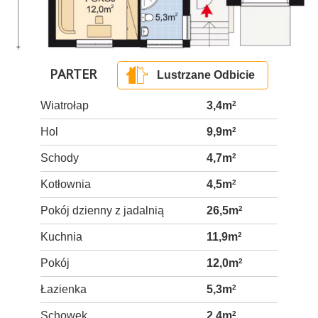
PARTER
Lustrzane Odbicie
Wiatrołap
3,4m
2
Hol
9,9m
2
Schody
4,7m
2
Kotłownia
4,5m
2
Pokój dzienny z jadalnią
26,5m
2
Kuchnia
11,9m
2
Pokój
12,0m
2
Łazienka
5,3m
2
Schowek
2,4m
2