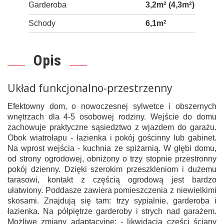
Garderoba
3,2m
2
(4,3m
2
)
Schody
6,1m
2
Opis
Układ funkcjonalno-przestrzenny
Efektowny dom, o nowoczesnej sylwetce i obszernych
wnętrzach dla 4-5 osobowej rodziny. Wejście do domu
zachowuje praktyczne sąsiedztwo z wjazdem do garażu.
Obok wiatrołapu - łazienka i pokój gościnny lub gabinet.
Na wprost wejścia - kuchnia ze spiżarnią. W głębi domu,
od strony ogrodowej, obniżony o trzy stopnie przestronny
pokój dzienny. Dzięki szerokim przeszkleniom i dużemu
tarasowi, kontakt z częścią ogrodową jest bardzo
ułatwiony. Poddasze zawiera pomieszczenia z niewielkimi
skosami. Znajdują się tam: trzy sypialnie, garderoba i
łazienka. Na półpiętrze garderoby i strych nad garażem.
Możliwe zmiany adaptacyjne: - likwidacja części ściany