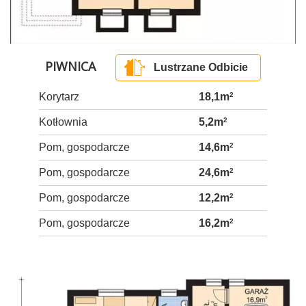
PIWNICA
Lustrzane Odbicie
Korytarz
18,1m
2
Kotłownia
5,2m
2
Pom, gospodarcze
14,6m
2
Pom, gospodarcze
24,6m
2
Pom, gospodarcze
12,2m
2
Pom, gospodarcze
16,2m
2