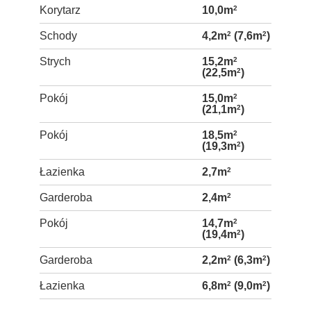
Korytarz
10,0m
2
Schody
4,2m
2
(7,6m
2
)
Strych
15,2m
2
(22,5m
2
)
Pokój
15,0m
2
(21,1m
2
)
Pokój
18,5m
2
(19,3m
2
)
Łazienka
2,7m
2
Garderoba
2,4m
2
Pokój
14,7m
2
(19,4m
2
)
Garderoba
2,2m
2
(6,3m
2
)
Łazienka
6,8m
2
(9,0m
2
)