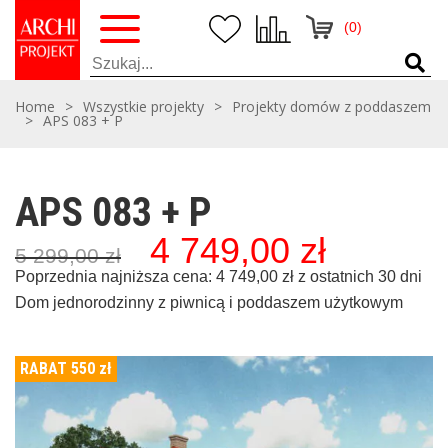
(0)
Home
>
Wszystkie projekty
>
Projekty domów z poddaszem
>
APS 083 + P
APS 083 + P
4 749,00
zł
Pierwotna
Aktualna
5 299,00
zł
cena
cena
wynosiła:
wynosi:
Poprzednia najniższa cena:
4 749,00
zł
z ostatnich 30 dni
5
4
Dom jednorodzinny z piwnicą i poddaszem użytkowym
299,00 zł,
749,00 zł,
RABAT 550
zł