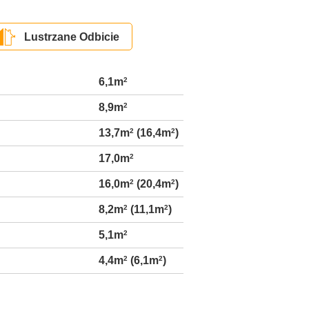
Lustrzane Odbicie
6,1m
2
8,9m
2
13,7m
2
(16,4m
2
)
17,0m
2
16,0m
2
(20,4m
2
)
8,2m
2
(11,1m
2
)
5,1m
2
4,4m
2
(6,1m
2
)