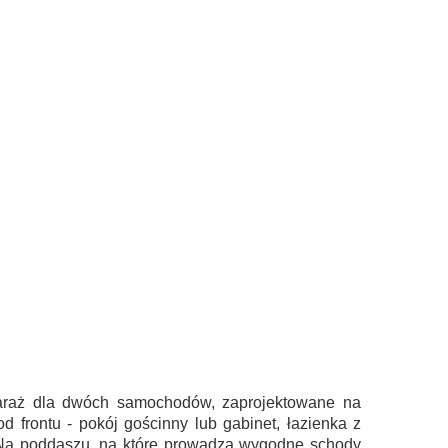
 garaż dla dwóch samochodów, zaprojektowane na
 frontu - pokój gościnny lub gabinet, łazienka z
. Na poddaszu, na które prowadzą wygodne schody