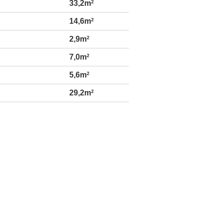
33,2m
2
14,6m
2
2,9m
2
7,0m
2
5,6m
2
29,2m
2