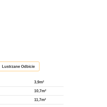
Lustrzane Odbicie
3,9m
2
10,7m
2
11,7m
2