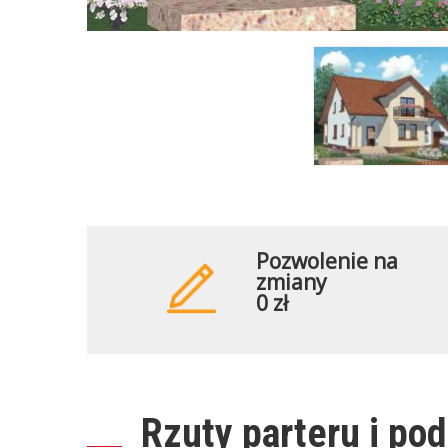
Pozwolenie na
zmiany
0 zł
Rzuty parteru i po