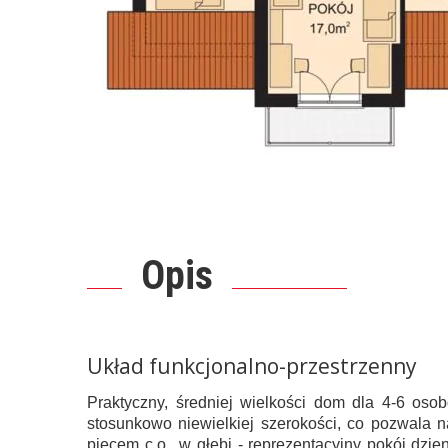
Opis
Układ funkcjonalno-przestrzenny
Praktyczny, średniej wielkości dom dla 4-6 os
stosunkowo niewielkiej szerokości, co pozwala n
piecem c.o., w głębi - reprezentacyjny pokój d