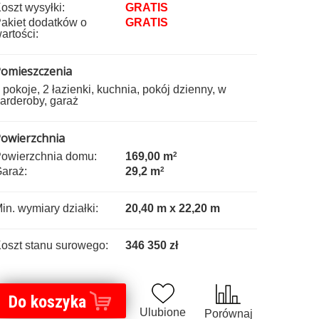
oszt wysyłki:
GRATIS
akiet dodatków o
GRATIS
artości:
omieszczenia
 pokoje, 2 łazienki, kuchnia, pokój dzienny, w
arderoby, garaż
owierzchnia
owierzchnia domu:
169,00 m
2
araż:
29,2 m
2
in. wymiary działki:
20,40 m x 22,20 m
oszt stanu surowego:
346 350 zł
Do koszyka
Ulubione
Porównaj