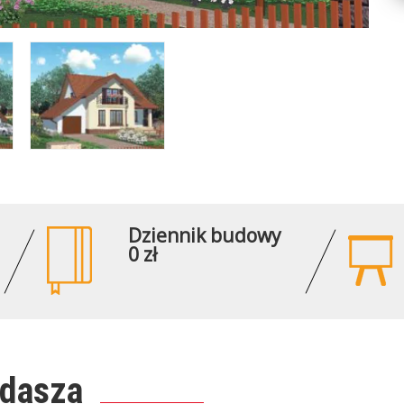
Dziennik budowy
0 zł
ddasza