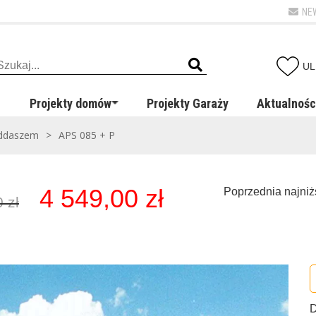
NE
UL
Projekty domów
Projekty Garaży
Aktualnośc
oddaszem
>
APS 085 + P
4 549,00
zł
Pierwotna
Aktualna
Poprzednia najni
0
zł
cena
cena
wynosiła:
wynosi:
5
4
099,00 zł,
549,00 zł,
D