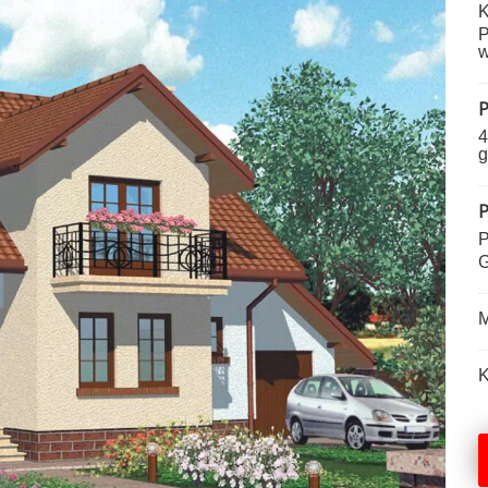
K
P
w
P
4
g
P
P
G
M
K