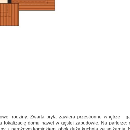
obowej rodziny. Zwarta bryła zawiera przestronne wnętrze i
a lokalizację domu nawet w gęstej zabudowie. Na parterze: od
zienny z narożnym kominkiem, obok duża kuchnia ze spiżarnią