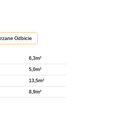
rzane Odbicie
6,3m
2
5,0m
2
13,5m
2
8,9m
2