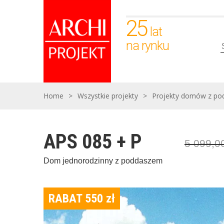
25
lat
na rynku
Home
>
Wszystkie projekty
>
Projekty domów z p
APS 085 + P
5 099,0
Dom jednorodzinny z poddaszem
RABAT 550
zł