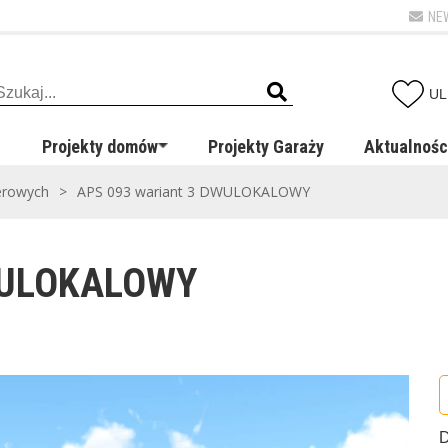
NE
UL
Projekty domów
Projekty Garaży
Aktualnośc
erowych
>
APS 093 wariant 3 DWULOKALOWY
DWULOKALOWY
D