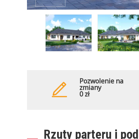
Pozwolenie na
zmiany
0 zł
Rzuty parteru i po