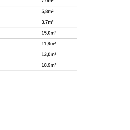
7,0m
5,8m
2
3,7m
2
15,0m
2
11,8m
2
13,0m
2
18,9m
2