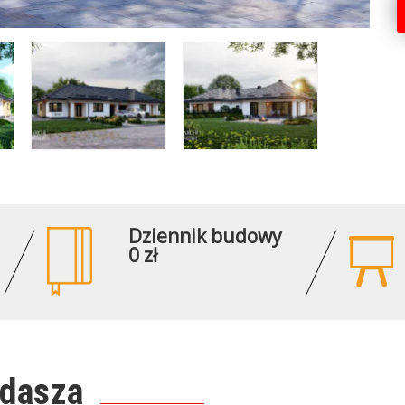
Dziennik budowy
0 zł
ddasza