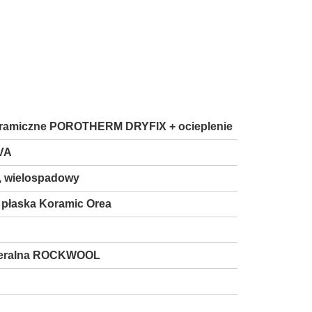
eramiczne POROTHERM DRYFIX + ocieplenie
VA
, wielospadowy
płaska Koramic Orea
neralna ROCKWOOL