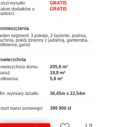
oszt wysyłki:
GRATIS
akiet dodatków o
GRATIS
artości:
omieszczenia
eden segment: 3 pokoje, 2 łazienki, pralnia,
uchnia, pokój dzienny z jadalnią, garderoba,
otłownia, garaż
owierzchnia
owierzchnia domu:
205,8 m
2
araż:
18,9 m
2
otłownia:
5,8 m
2
in. wymiary działki:
36,45m x 22,54m
oszt stanu surowego:
399 900 zł