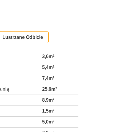
Lustrzane Odbicie
3,6m
2
5,4m
2
7,4m
2
alnią
25,6m
2
8,9m
2
1,5m
2
5,0m
2
2