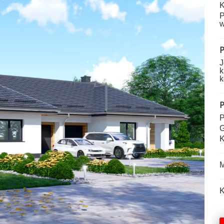
K
P
w
P
J
k
k
P
P
G
K
M
K