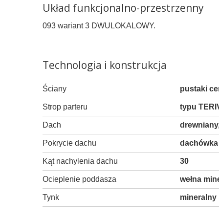
Układ funkcjonalno-przestrzenny
093 wariant 3 DWULOKALOWY.
Technologia i konstrukcja
Ściany
pustaki c
Strop parteru
typu TERI
Dach
drewniany
Pokrycie dachu
dachówka 
Kąt nachylenia dachu
30
Ocieplenie poddasza
wełna mi
Tynk
mineralny