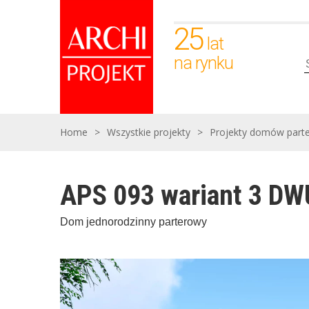
25
lat
na rynku
Home
>
Wszystkie projekty
>
Projekty domów part
APS 093 wariant 3 
Dom jednorodzinny parterowy