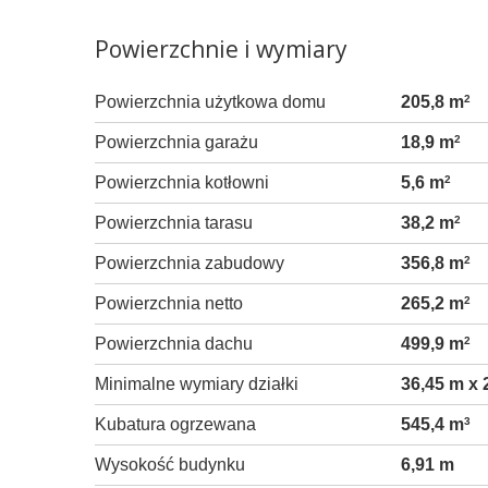
Powierzchnie i wymiary
Powierzchnia użytkowa domu
205,8 m
2
Powierzchnia garażu
18,9 m
2
Powierzchnia kotłowni
5,6 m
2
Powierzchnia tarasu
38,2 m
2
Powierzchnia zabudowy
356,8 m
2
Powierzchnia netto
265,2 m
2
Powierzchnia dachu
499,9 m
2
Minimalne wymiary działki
36,45 m x 
Kubatura ogrzewana
545,4 m
3
Wysokość budynku
6,91 m