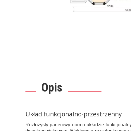
Opis
Układ funkcjonalno-przestrzenny
Rozłożysty parterowy dom o układzie funkcjonal
dwustanowiskowym. Efektownie rozczłonkowana cz