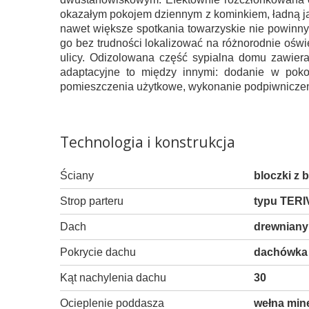
okazałym pokojem dziennym z kominkiem, ładną jad
nawet większe spotkania towarzyskie nie powinny
go bez trudności lokalizować na różnorodnie oświ
ulicy. Odizolowana część sypialna domu zawiera 
adaptacyjne to między innymi: dodanie w poko
pomieszczenia użytkowe, wykonanie podpiwniczenia
Technologia i konstrukcja
Ściany
bloczki z
Strop parteru
typu TERI
Dach
drewniany
Pokrycie dachu
dachówka 
Kąt nachylenia dachu
30
Ocieplenie poddasza
wełna mi