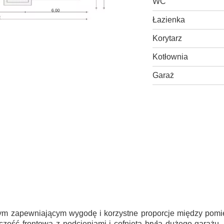
WC
Łazienka
Korytarz
Kotłownia
Garaż
nym zapewniającym wygodę i korzystne proporcje między pomie
ęść frontowa z podcieniami i cofniętą bryłą dużego garażu,