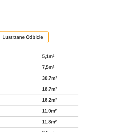
Lustrzane Odbicie
5,1m
2
7,5m
2
30,7m
2
16,7m
2
16,2m
2
11,0m
2
11,8m
2
2