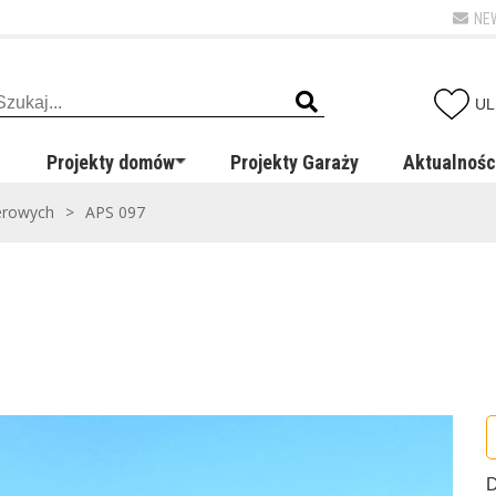
NE
UL
Projekty domów
Projekty Garaży
Aktualnośc
erowych
>
APS 097
D