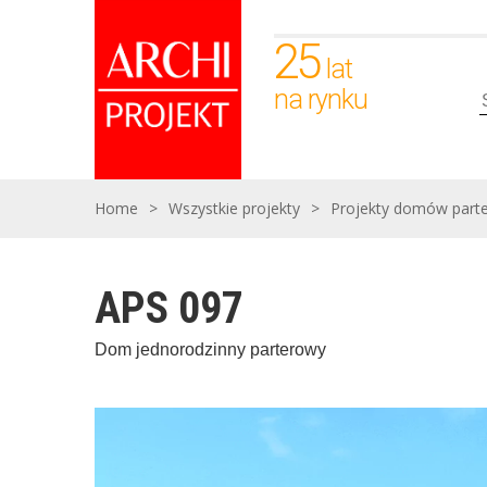
25
lat
na rynku
Home
>
Wszystkie projekty
>
Projekty domów part
APS 097
Dom jednorodzinny parterowy