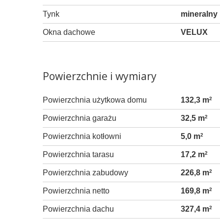
Tynk
mineralny
Okna dachowe
VELUX
Powierzchnie i wymiary
Powierzchnia użytkowa domu
132,3 m
2
Powierzchnia garażu
32,5 m
2
Powierzchnia kotłowni
5,0 m
2
Powierzchnia tarasu
17,2 m
2
Powierzchnia zabudowy
226,8 m
2
Powierzchnia netto
169,8 m
2
Powierzchnia dachu
327,4 m
2