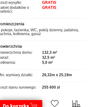
oszt wysyłki:
GRATIS
akiet dodatków o
GRATIS
artości:
omieszczenia
 pokoje, łazienka, WC, pokój dzienny, jadalnia,
uchnia, kotłownia, garaż
owierzchnia
owierzchnia domu:
132,3 m
2
araż:
32,5 m
2
otłownia:
5,0 m
2
in. wymiary działki:
26,32m x 25,19m
oszt stanu surowego:
255 600 zł
Do koszyka