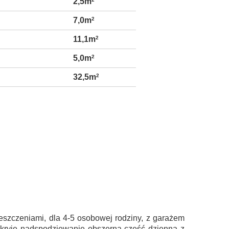
2,5m
7,0m
2
11,1m
2
5,0m
2
32,5m
2
szczeniami, dla 4-5 osobowej rodziny, z garażem
 kryje nadspodziewanie obszerną część dzienną z