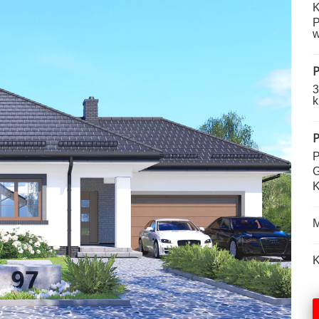
K
P
w
P
3
k
P
P
G
K
M
K