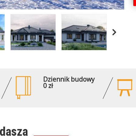
Dziennik budowy
0 zł
ddasza