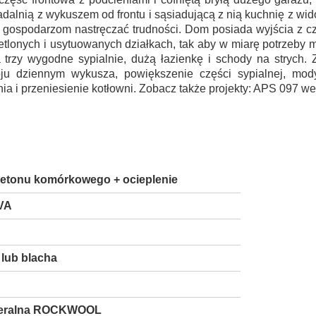
alnią z wykuszem od frontu i sąsiadującą z nią kuchnię z wi
 gospodarzom nastręczać trudności. Dom posiada wyjścia z cz
etlonych i usytuowanych działkach, tak aby w miarę potrzeby 
trzy wygodne sypialnie, dużą łazienkę i schody na strych. 
ju dziennym wykusza, powiększenie części sypialnej, mody
 i przeniesienie kotłowni. Zobacz także projekty: APS 097 w
 betonu komórkowego + ocieplenie
VA
lub blacha
neralna ROCKWOOL