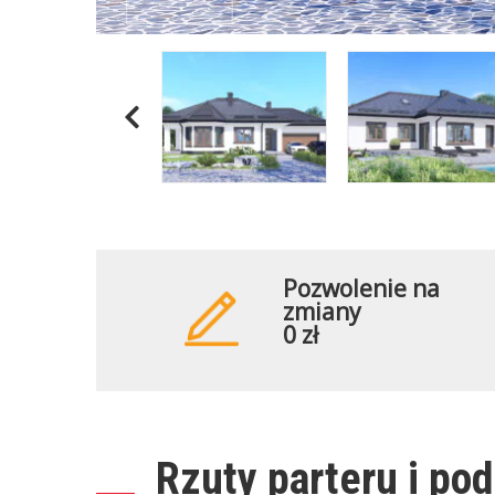
Pozwolenie na
zmiany
0 zł
Rzuty parteru i po