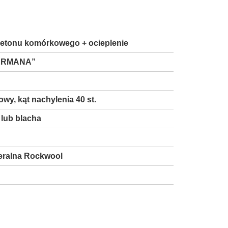
 betonu komórkowego + ocieplenie
ERMANA”
wy, kąt nachylenia 40 st.
lub blacha
eralna Rockwool