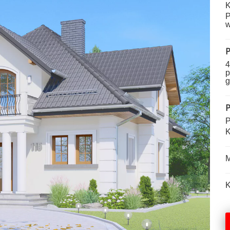
K
P
w
P
4
p
g
P
P
K
M
K