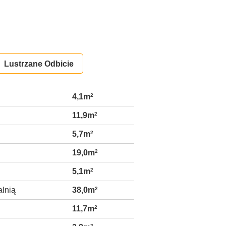
Lustrzane Odbicie
4,1m
2
11,9m
2
5,7m
2
19,0m
2
5,1m
2
alnią
38,0m
2
11,7m
2
2