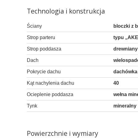
Technologia i konstrukcja
Ściany
bloczki z
Strop parteru
typu „AK
Strop poddasza
drewniany
Dach
wielospado
Pokrycie dachu
dachówka 
Kąt nachylenia dachu
40
Ocieplenie poddasza
wełna min
Tynk
mineralny
Powierzchnie i wymiary