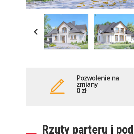
Pozwolenie na
zmiany
0 zł
Rzuty parteru i po