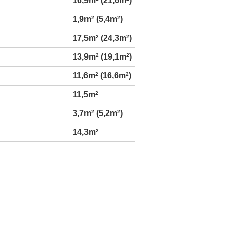
16,9m
(21,6m
)
1,9m
2
(5,4m
2
)
17,5m
2
(24,3m
2
)
13,9m
2
(19,1m
2
)
11,6m
2
(16,6m
2
)
11,5m
2
3,7m
2
(5,2m
2
)
14,3m
2