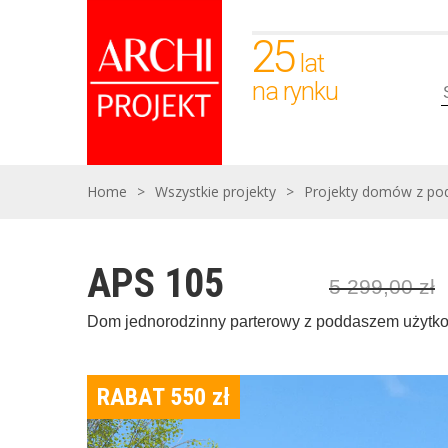
25
lat
na rynku
Home
>
Wszystkie projekty
>
Projekty domów z p
APS 105
5 299,00
zł
Dom jednorodzinny parterowy z poddaszem użyt
RABAT 550
zł