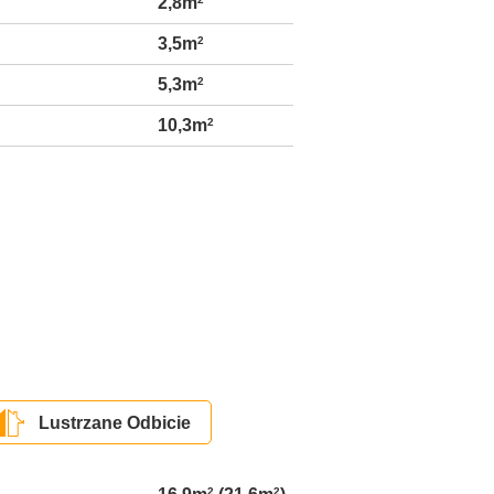
2,8m
3,5m
2
5,3m
2
10,3m
2
Lustrzane Odbicie
2
2