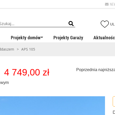
NE
UL
Projekty domów
Projekty Garaży
Aktualnośc
oddaszem
>
APS 105
4 749,00
zł
Pierwotna
Aktualna
Poprzednia najniższ
cena
cena
wynosiła:
wynosi:
5
4
kowym
299,00 zł,
749,00 zł,
D