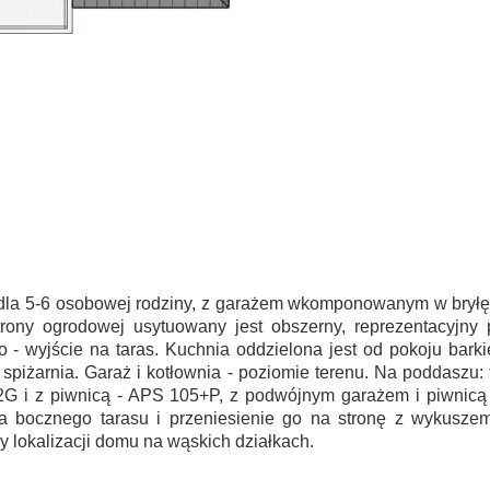
 dla 5-6 osobowej rodziny, z garażem wkomponowanym w bryłę
trony ogrodowej usytuowany jest obszerny, reprezentacyjn
 - wyjście na taras. Kuchnia oddzielona jest od pokoju barki
spiżarnia. Garaż i kotłownia - poziomie terenu. Na poddaszu: t
G i z piwnicą - APS 105+P, z podwójnym garażem i piwnicą
acja bocznego tarasu i przeniesienie go na stronę z wykusze
y lokalizacji domu na wąskich działkach.