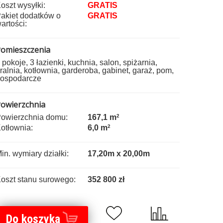
oszt wysyłki:
GRATIS
akiet dodatków o
GRATIS
artości:
omieszczenia
 pokoje, 3 łazienki, kuchnia, salon, spiżarnia,
ralnia, kotłownia, garderoba, gabinet, garaż, pom,
ospodarcze
owierzchnia
owierzchnia domu:
167,1 m
2
otłownia:
6,0 m
2
in. wymiary działki:
17,20m x 20,00m
oszt stanu surowego:
352 800 zł
Do koszyka