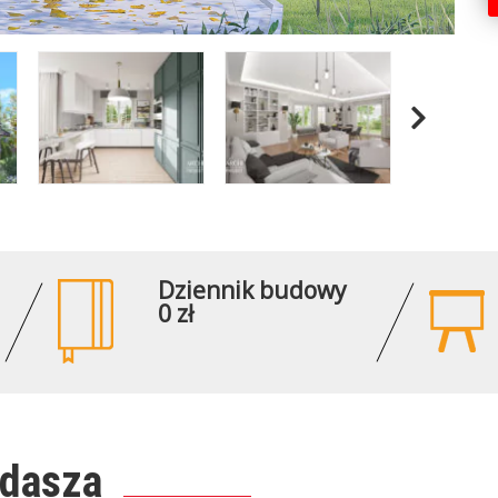
Dziennik budowy
0 zł
ddasza