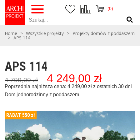
(0)
Home
>
Wszystkie projekty
>
Projekty domów z poddaszem
>
APS 114
APS 114
4 249,00
zł
Pierwotna
Aktualna
4 799,00
zł
cena
cena
wynosiła:
wynosi:
Poprzednia najniższa cena:
4 249,00
zł
z ostatnich 30 dni
4
4
Dom jednorodzinny z poddaszem
799,00 zł,
249,00 zł,
RABAT 550
zł