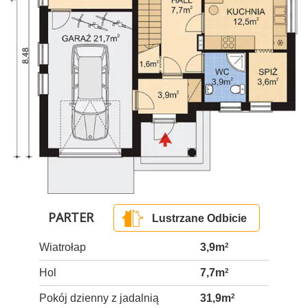
PARTER
Lustrzane Odbicie
Wiatrołap
3,9m
2
Hol
7,7m
2
Pokój dzienny z jadalnią
31,9m
2