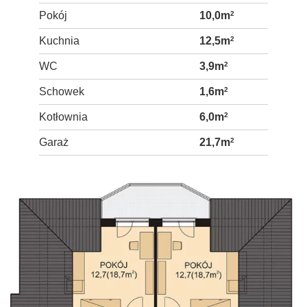
Pokój
10,0m
2
Kuchnia
12,5m
2
WC
3,9m
2
Schowek
1,6m
2
Kotłownia
6,0m
2
Garaż
21,7m
2