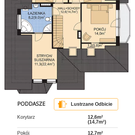
PODDASZE
Lustrzane Odbicie
Korytarz
12,6m
2
(14,7m
2
)
Pokój
12,7m
2