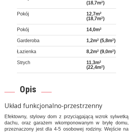
(18,7m
2
)
Pokój
12,7m
2
(18,7m
2
)
Pokój
14,0m
2
Garderoba
1,2m
2
(5,8m
2
)
Łazienka
8,2m
2
(9,0m
2
)
Strych
11,3m
2
(22,4m
2
)
Opis
Układ funkcjonalno-przestrzenny
Efektowny, stylowy dom z przyciągającą wzrok sylwetką
dachu, oraz garażem wkomponowanym w bryłę domu,
przeznaczony jest dla 4-5 osobowej rodziny. Wejście na