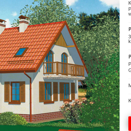
K
P
w
P
3
k
P
P
G
M
K