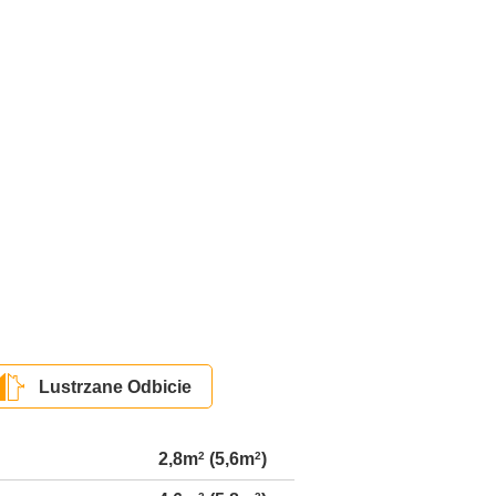
Lustrzane Odbicie
2,8m
2
(5,6m
2
)