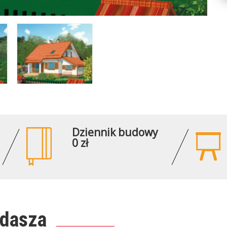
Dziennik budowy
0 zł
ddasza