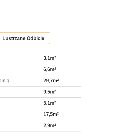
Lustrzane Odbicie
3,1m
2
6,6m
2
alnią
29,7m
2
9,5m
2
5,1m
2
17,5m
2
2,9m
2