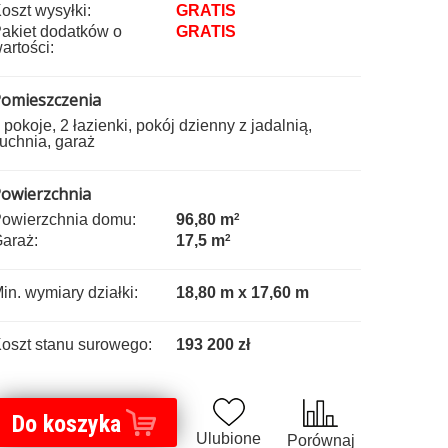
oszt wysyłki:
GRATIS
akiet dodatków o
GRATIS
artości:
omieszczenia
 pokoje, 2 łazienki, pokój dzienny z jadalnią,
uchnia, garaż
owierzchnia
owierzchnia domu:
96,80 m
2
araż:
17,5 m
2
in. wymiary działki:
18,80 m x 17,60 m
oszt stanu surowego:
193 200 zł
Do koszyka
Ulubione
Porównaj