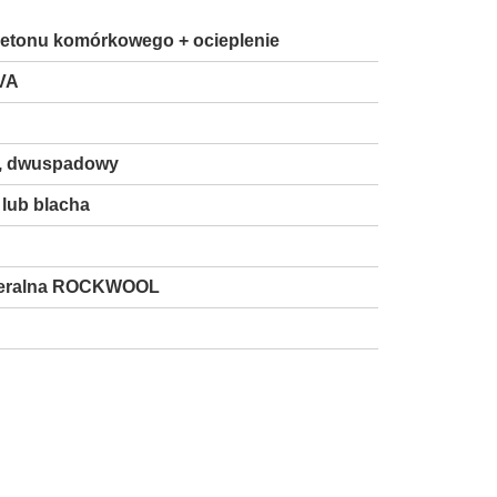
 betonu komórkowego + ocieplenie
VA
, dwuspadowy
lub blacha
neralna ROCKWOOL