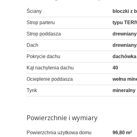
Ściany
bloczki z
Strop parteru
typu TERI
Strop poddasza
drewniany
Dach
drewniany
Pokrycie dachu
dachówka 
Kąt nachylenia dachu
40
Ocieplenie poddasza
wełna mi
Tynk
mineralny
Powierzchnie i wymiary
Powierzchnia użytkowa domu
96,80 m
2