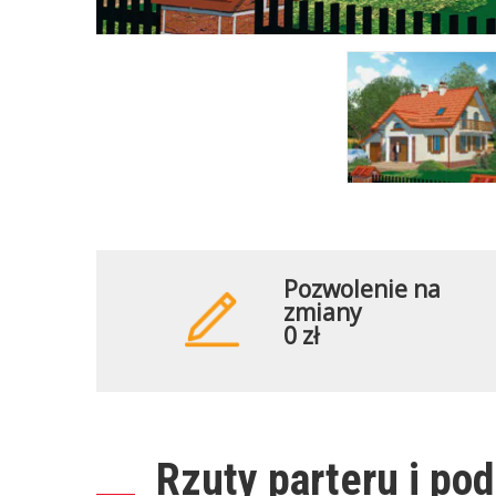
Pozwolenie na
zmiany
0 zł
Rzuty parteru i po