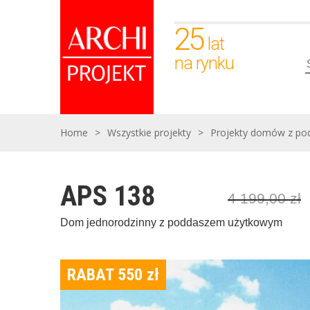
25
lat
na rynku
Home
>
Wszystkie projekty
>
Projekty domów z p
APS 138
4 199,00
zł
Dom jednorodzinny z poddaszem użytkowym
RABAT 550
zł