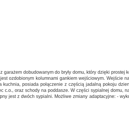
 z garażem dobudowanym do bryły domu, który dzięki prostej ko
est ozdobionym kolumnami gankiem wejściowym. Wejście na 
a kuchnia, posiada połączenie z częścią jadalną pokoju dzie
iec c.o., oraz schody na poddasze. W części sypialnej domu, n
pny jest z dwóch sypialni. Możliwe zmiany adaptacyjne: - wyko