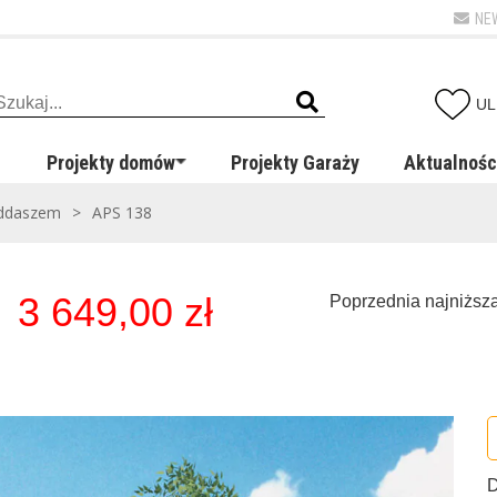
NE
UL
Projekty domów
Projekty Garaży
Aktualnośc
oddaszem
>
APS 138
3 649,00
zł
Pierwotna
Aktualna
Poprzednia najniższ
cena
cena
wynosiła:
wynosi:
4
3
199,00 zł,
649,00 zł,
D