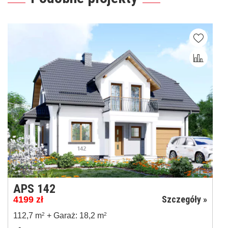
APS 142
Szczegóły »
4199
zł
112,7 m
2
+ Garaż: 18,2 m
2