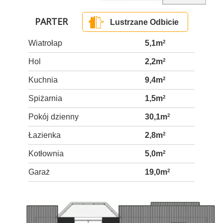
PARTER
Lustrzane Odbicie
Wiatrołap
5,1m
2
Hol
2,2m
2
Kuchnia
9,4m
2
Spiżarnia
1,5m
2
Pokój dzienny
30,1m
2
Łazienka
2,8m
2
Kotłownia
5,0m
2
Garaż
19,0m
2