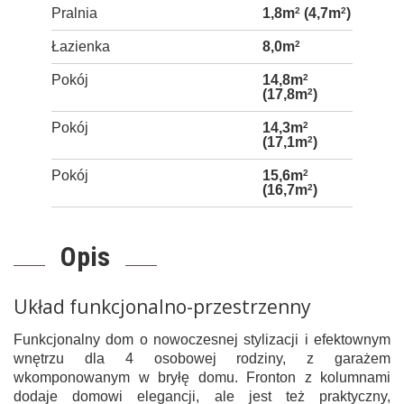
Pralnia
1,8m
2
(4,7m
2
)
Łazienka
8,0m
2
Pokój
14,8m
2
(17,8m
2
)
Pokój
14,3m
2
(17,1m
2
)
Pokój
15,6m
2
(16,7m
2
)
Opis
Układ funkcjonalno-przestrzenny
Funkcjonalny dom o nowoczesnej stylizacji i efektownym
wnętrzu dla 4 osobowej rodziny, z garażem
wkomponowanym w bryłę domu. Fronton z kolumnami
dodaje domowi elegancji, ale jest też praktyczny,