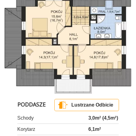
PODDASZE
Lustrzane Odbicie
Schody
3,0m
2
(4,5m
2
)
Korytarz
6,1m
2