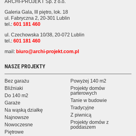
ARCHI-PROJEKT Sp. z o.o.
Galeria Gala, III piętro, lok. 18
ul. Fabryczna 2, 20-301 Lublin
tel.:
601 181 460
ul. Czechowska 10/38, 20-072 Lublin
tel.:
601 181 460
mail:
biuro@archi-projekt.com.pl
NASZE PROJEKTY
Bez garażu
Powyżej 140 m2
Bliźniaki
Projekty domów
parterowych
Do 140 m2
Tanie w budowie
Garaże
Tradycyjne
Na wąską działkę
Z piwnicą
Najnowsze
Projekty domów z
Nowoczesne
poddaszem
Piętrowe