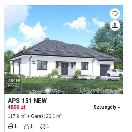
APS 151 NEW
Szczegóły »
4899
zł
117,9 m
2
+ Garaż: 20,1 m
2
1
1
1