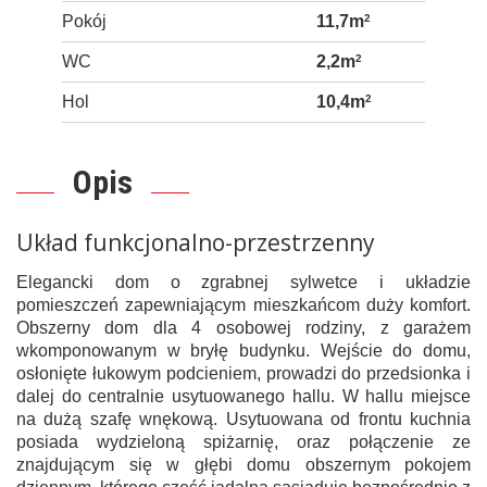
Pokój
11,7m
2
WC
2,2m
2
Hol
10,4m
2
Opis
Układ funkcjonalno-przestrzenny
Elegancki dom o zgrabnej sylwetce i układzie
pomieszczeń zapewniającym mieszkańcom duży komfort.
Obszerny dom dla 4 osobowej rodziny, z garażem
wkomponowanym w bryłę budynku. Wejście do domu,
osłonięte łukowym podcieniem, prowadzi do przedsionka i
dalej do centralnie usytuowanego hallu. W hallu miejsce
na dużą szafę wnękową. Usytuowana od frontu kuchnia
posiada wydzieloną spiżarnię, oraz połączenie ze
znajdującym się w głębi domu obszernym pokojem