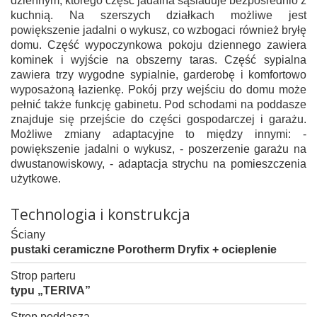
dziennym, którego część jadalna sąsiaduje bezpośrednio z
kuchnią. Na szerszych działkach możliwe jest
powiększenie jadalni o wykusz, co wzbogaci również bryłę
domu. Część wypoczynkowa pokoju dziennego zawiera
kominek i wyjście na obszerny taras. Część sypialna
zawiera trzy wygodne sypialnie, garderobę i komfortowo
wyposażoną łazienkę. Pokój przy wejściu do domu może
pełnić także funkcję gabinetu. Pod schodami na poddasze
znajduje się przejście do części gospodarczej i garażu.
Możliwe zmiany adaptacyjne to między innymi: -
powiększenie jadalni o wykusz, - poszerzenie garażu na
dwustanowiskowy, - adaptacja strychu na pomieszczenia
użytkowe.
Technologia i konstrukcja
Ściany
pustaki ceramiczne Porotherm Dryfix + ocieplenie
Strop parteru
typu „TERIVA”
Strop poddasza