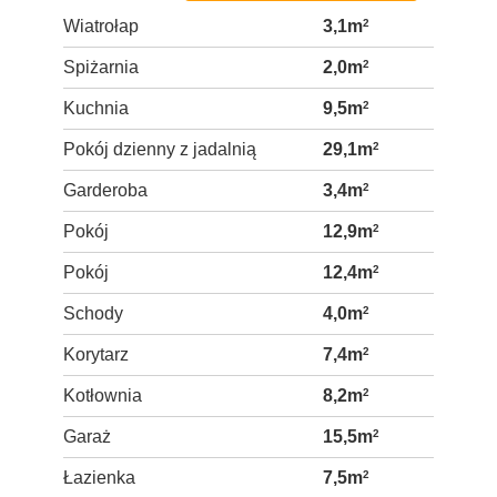
Wiatrołap
3,1m
2
Spiżarnia
2,0m
2
Kuchnia
9,5m
2
Pokój dzienny z jadalnią
29,1m
2
Garderoba
3,4m
2
Pokój
12,9m
2
Pokój
12,4m
2
Schody
4,0m
2
Korytarz
7,4m
2
Kotłownia
8,2m
2
Garaż
15,5m
2
Łazienka
7,5m
2