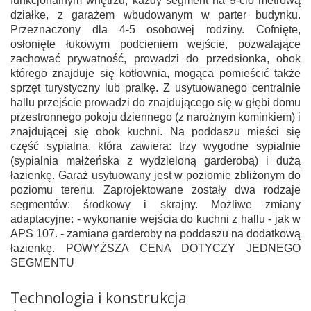
funkcjonalnym wnętrzu, każdy segment na 9-cio metrową
działke, z garażem wbudowanym w parter budynku.
Przeznaczony dla 4-5 osobowej rodziny. Cofnięte,
osłonięte łukowym podcieniem wejście, pozwalające
zachować prywatność, prowadzi do przedsionka, obok
którego znajduje się kotłownia, mogąca pomieścić także
sprzęt turystyczny lub pralkę. Z usytuowanego centralnie
hallu przejście prowadzi do znajdującego się w głębi domu
przestronnego pokoju dziennego (z narożnym kominkiem) i
znajdującej się obok kuchni. Na poddaszu mieści się
część sypialna, która zawiera: trzy wygodne sypialnie
(sypialnia małżeńska z wydzieloną garderobą) i dużą
łazienkę. Garaż usytuowany jest w poziomie zbliżonym do
poziomu terenu. Zaprojektowane zostały dwa rodzaje
segmentów: środkowy i skrajny. Możliwe zmiany
adaptacyjne: - wykonanie wejścia do kuchni z hallu - jak w
APS 107. - zamiana garderoby na poddaszu na dodatkową
łazienkę. POWYŻSZA CENA DOTYCZY JEDNEGO
SEGMENTU
Technologia i konstrukcja