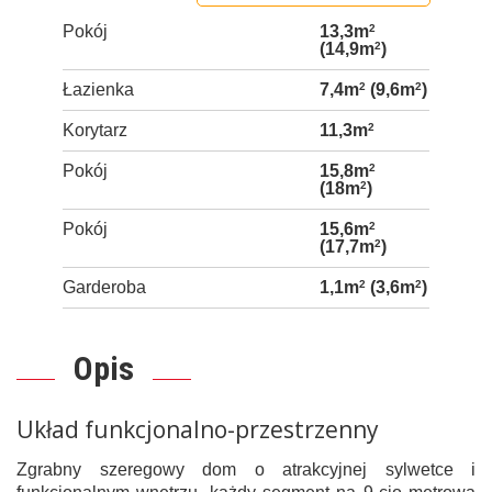
Pokój
13,3m
2
(14,9m
2
)
Łazienka
7,4m
2
(9,6m
2
)
Korytarz
11,3m
2
Pokój
15,8m
2
(18m
2
)
Pokój
15,6m
2
(17,7m
2
)
Garderoba
1,1m
2
(3,6m
2
)
Opis
Układ funkcjonalno-przestrzenny
Zgrabny szeregowy dom o atrakcyjnej sylwetce i