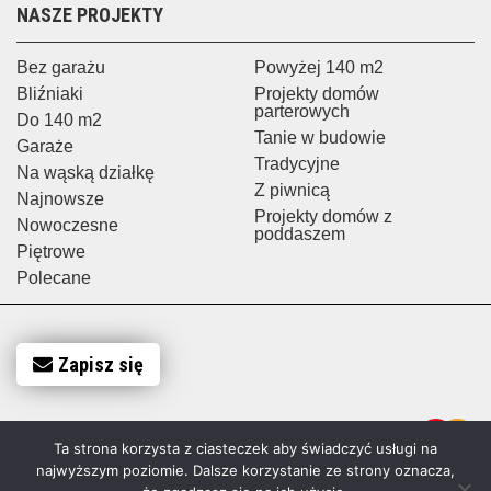
NASZE PROJEKTY
Bez garażu
Powyżej 140 m2
Bliźniaki
Projekty domów
parterowych
Do 140 m2
Tanie w budowie
Garaże
Tradycyjne
Na wąską działkę
Z piwnicą
Najnowsze
Projekty domów z
Nowoczesne
poddaszem
Piętrowe
Polecane
Zapisz się
Ta strona korzysta z ciasteczek aby świadczyć usługi na
najwyższym poziomie. Dalsze korzystanie ze strony oznacza,