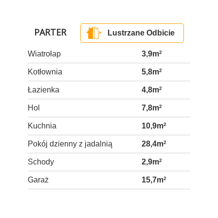
PARTER
Lustrzane Odbicie
Wiatrołap
3,9m
2
Kotłownia
5,8m
2
Łazienka
4,8m
2
Hol
7,8m
2
Kuchnia
10,9m
2
Pokój dzienny z jadalnią
28,4m
2
Schody
2,9m
2
Garaż
15,7m
2