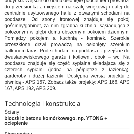
budynku. Wejście do domu osłonięte podcieniem prowadzi
do przedsionka z miejscem na szafę wnękową i dalej do
centralnie usytuowanego hallu z otwartymi schodami na
poddasze. Od strony frontowej znajduje się pokój
gościnny/gabinet, za nim zgrabna kuchnia, sąsiadująca z
położonym w głębi domu obszernym pokojem dziennym.
Pomiędzy pokojem a kuchnią - kominek. Szerokie
przeszklone drzwi prowadzą na osłonięty szerokim
balkonem taras. Pod schodami na poddasze - przejście do
dwustanowiskowego garażu i kotłowni, obok – wc. Na
poddaszu znajduje się część sypialna składająca się z
czterech sypialni (jedna na półpiętrze z łazienką),
garderoby i dużej łazienki. Dostępna wersja projektu z
piwnicą - APS 167. Zobacz także projekty: APS 166, APS
167, APS 192, APS 209.
Technologia i konstrukcja
Ściany
bloczki z betonu komórkowego, np. YTONG +
ocieplenie