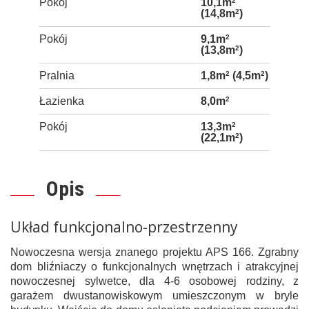
Pokój
10,1m
2
(14,8m
2
)
Pokój
9,1m
2
(13,8m
2
)
Pralnia
1,8m
2
(4,5m
2
)
Łazienka
8,0m
2
Pokój
13,3m
2
(22,1m
2
)
Opis
Układ funkcjonalno-przestrzenny
Nowoczesna wersja znanego projektu APS 166. Zgrabny
dom bliźniaczy o funkcjonalnych wnętrzach i atrakcyjnej
nowoczesnej sylwetce, dla 4-6 osobowej rodziny, z
garażem dwustanowiskowym umieszczonym w bryle