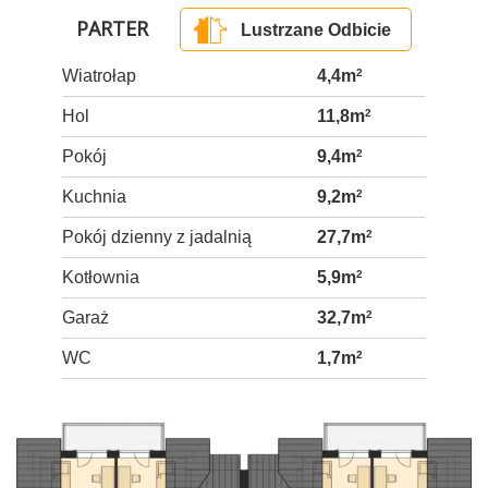
PARTER
Lustrzane Odbicie
Wiatrołap
4,4m
2
Hol
11,8m
2
Pokój
9,4m
2
Kuchnia
9,2m
2
Pokój dzienny z jadalnią
27,7m
2
Kotłownia
5,9m
2
Garaż
32,7m
2
WC
1,7m
2