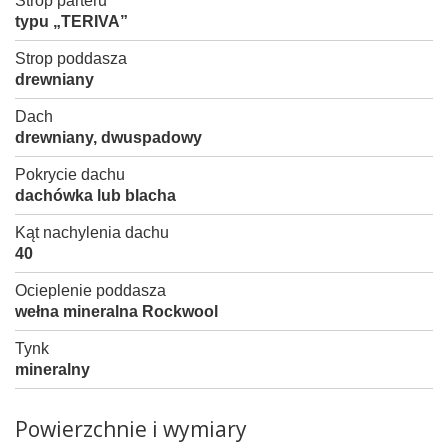
Strop parteru
typu „TERIVA”
Strop poddasza
drewniany
Dach
drewniany, dwuspadowy
Pokrycie dachu
dachówka lub blacha
Kąt nachylenia dachu
40
Ocieplenie poddasza
wełna mineralna Rockwool
Tynk
mineralny
Powierzchnie i wymiary