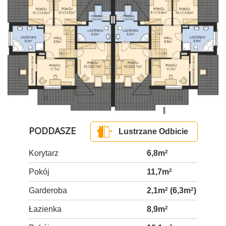
PODDASZE
Lustrzane Odbicie
Korytarz
6,8m
2
Pokój
11,7m
2
Garderoba
2,1m
2
(6,3m
2
)
Łazienka
8,9m
2