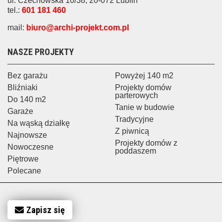
ul. Czechowska 10/38, 20-072 Lublin
tel.:
601 181 460
mail:
biuro@archi-projekt.com.pl
NASZE PROJEKTY
Bez garażu
Powyżej 140 m2
Bliźniaki
Projekty domów
parterowych
Do 140 m2
Tanie w budowie
Garaże
Tradycyjne
Na wąską działkę
Z piwnicą
Najnowsze
Projekty domów z
Nowoczesne
poddaszem
Piętrowe
Polecane
Zapisz się