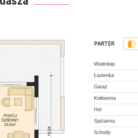
ddasza
PARTER
Wiatrołap
Łazienka
Garaż
Kotłownia
Hol
Spiżarnia
Schody