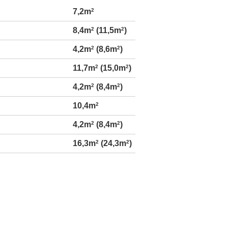
7,2m
2
8,4m
2
(11,5m
2
)
4,2m
2
(8,6m
2
)
11,7m
2
(15,0m
2
)
4,2m
2
(8,4m
2
)
10,4m
2
4,2m
2
(8,4m
2
)
16,3m
2
(24,3m
2
)