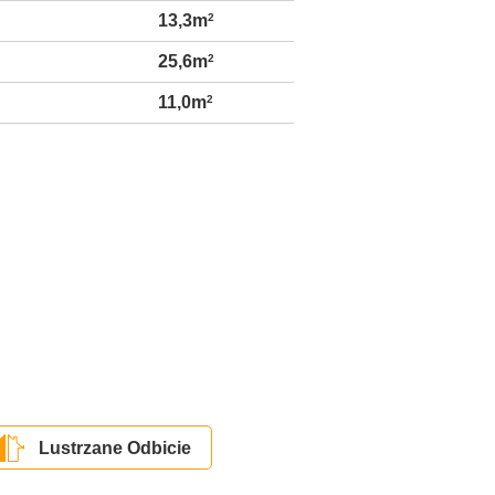
13,3m
2
25,6m
2
11,0m
2
Lustrzane Odbicie