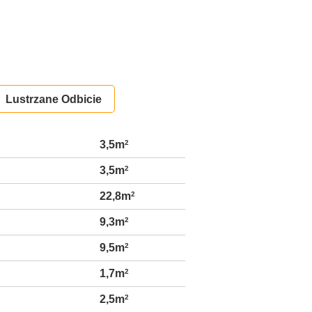
Lustrzane Odbicie
3,5m
2
3,5m
2
22,8m
2
9,3m
2
9,5m
2
1,7m
2
2,5m
2