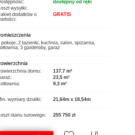
ostępność:
dostępny od ręki
oszt wysyłki:
akiet dodatków o
GRATIS
artości:
omieszczenia
 pokoje, 2 łazienki, kuchnia, salon, spiżarnia,
otłownia, 3 garderoby, garaż
owierzchnia
owierzchnia domu:
137,7 m
2
araż:
23,5 m
2
otłownia:
9,3 m
2
in. wymiary działki:
21,64m x 18,54m
oszt stanu surowego:
255 750 zł