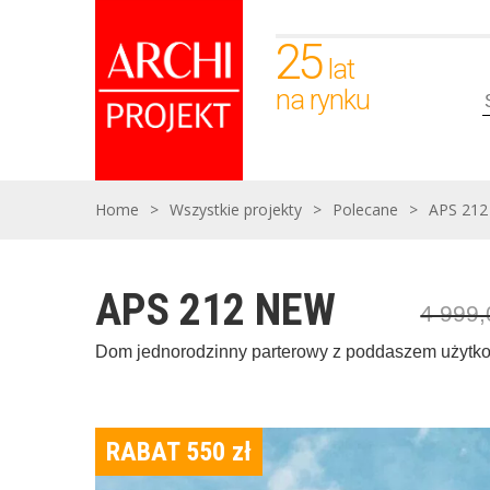
25
lat
na rynku
Home
>
Wszystkie projekty
>
Polecane
>
APS 21
APS 212 NEW
4 999
Dom jednorodzinny parterowy z poddaszem użyt
RABAT 550
zł