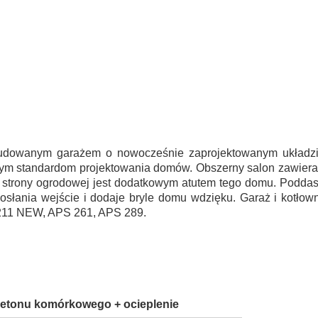
dowanym garażem o nowocześnie zaprojektowanym układzie
ym standardom projektowania domów. Obszerny salon zawiera
od strony ogrodowej jest dodatkowym atutem tego domu. Poddas
osłania wejście i dodaje bryle domu wdzięku. Garaż i kotłow
 211 NEW, APS 261, APS 289.
 betonu komórkowego + ocieplenie