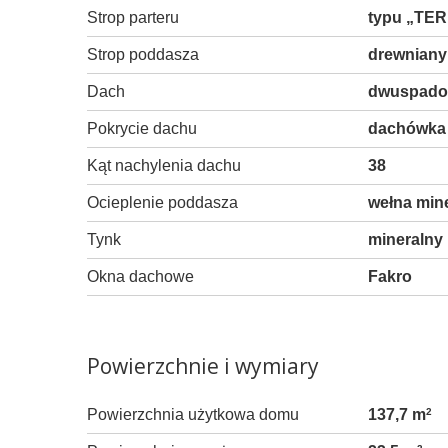
Strop parteru
typu „TER
Strop poddasza
drewniany
Dach
dwuspad
Pokrycie dachu
dachówka 
Kąt nachylenia dachu
38
Ocieplenie poddasza
wełna min
Tynk
mineralny
Okna dachowe
Fakro
Powierzchnie i wymiary
Powierzchnia użytkowa domu
137,7 m
2