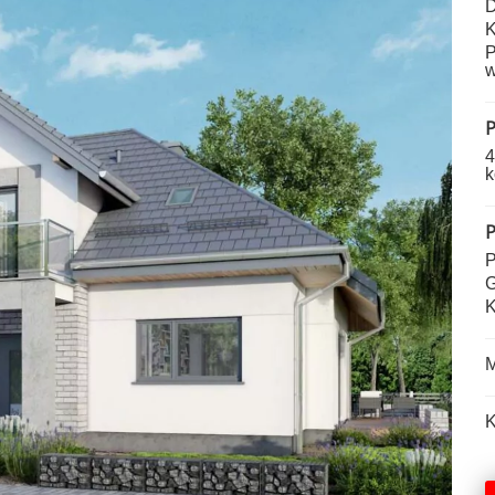
D
K
P
w
P
4
k
P
P
G
K
M
K