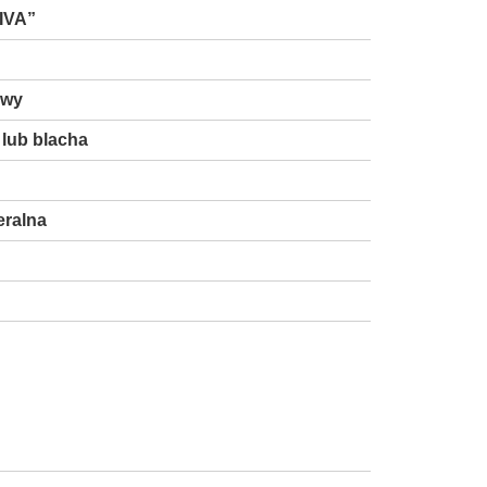
IVA”
owy
lub blacha
eralna