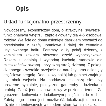
Opis
Układ funkcjonalno-przestrzenny
Nowoczesny, ekonomiczny dom, o atrakcyjnej sylwetce i
funkcjonalnym wnętrzu, zaprojektowany dla 4-5 osobowej
rodziny. Wejście do domu osłonięte daszkiem prowadzi do
przedsionka z szafą ubraniową i dalej do centralnie
usytuowanego hallu. Foremny, duży pokój dzienny, z
kominkiem zawiera obszerną część wypoczynkową.
Razem z jadalnią i wygodną kuchnią, stanowią dla
mieszkańców otwartą i przyjazną strefę dzienną. Z pokoju
dziennego - szerokie przejście na narożny taras osłonięty
częściowo pergolą. Dodatkowy pokój lub gabinet znajduje
się obok wejścia. Na poddaszu mieszczą się: trzy
obszerne sypialnie, praktyczne garderoby i łazienka z
pralnią. Garaż jednostanowiskowy w poziomie terenu. Za
garażem - kotłownia z dodatkowym przejściem do kuchni.
Zaletą tego domu jest możliwość lokalizacji domu na
różnie zorientowanych względem stron świata działkach.