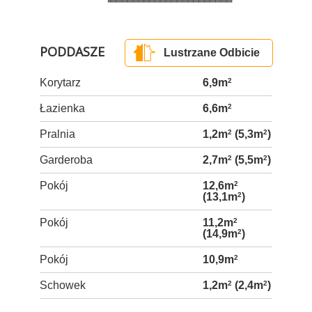
PODDASZE
Lustrzane Odbicie
Korytarz
6,9m
2
Łazienka
6,6m
2
Pralnia
1,2m
2
(5,3m
2
)
Garderoba
2,7m
2
(5,5m
2
)
Pokój
12,6m
2
(13,1m
2
)
Pokój
11,2m
2
(14,9m
2
)
Pokój
10,9m
2
Schowek
1,2m
2
(2,4m
2
)