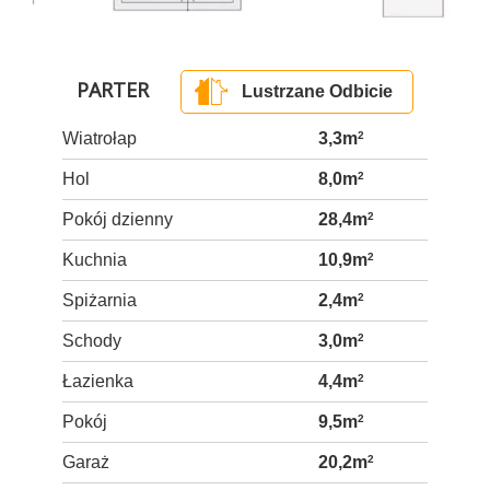
PARTER
Lustrzane Odbicie
Wiatrołap
3,3m
2
Hol
8,0m
2
Pokój dzienny
28,4m
2
Kuchnia
10,9m
2
Spiżarnia
2,4m
2
Schody
3,0m
2
Łazienka
4,4m
2
Pokój
9,5m
2
Garaż
20,2m
2