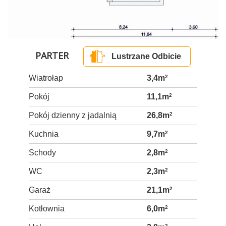
PARTER
Lustrzane Odbicie
Wiatrołap
3,4m
2
Pokój
11,1m
2
Pokój dzienny z jadalnią
26,8m
2
Kuchnia
9,7m
2
Schody
2,8m
2
WC
2,3m
2
Garaż
21,1m
2
Kotłownia
6,0m
2
2