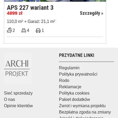
APS 227 wariant 3
Szczegóły »
4899
zł
110,0 m
2
+ Garaż: 21,1 m
2
2
4
1
PRZYDATNE LINKI
Regulamin
Polityka prywatności
Rodo
Reklamacje
Sieć sprzedaży
Polityka cookies
O nas
Pakiet dodatków
Opinie klientów
Zwrot i wymiana projektu
Bezpłatna zgoda na zmiany