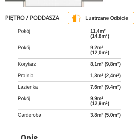
PIĘTRO / PODDASZA
Lustrzane Odbicie
Pokój
11,4m
2
(14,8m
2
)
Pokój
9,2m
2
(12,0m
2
)
Korytarz
8,1m
2
(9,8m
2
)
Pralnia
1,3m
2
(2,4m
2
)
Łazienka
7,6m
2
(9,4m
2
)
Pokój
9,9m
2
(12,9m
2
)
Garderoba
3,8m
2
(5,0m
2
)
Opis