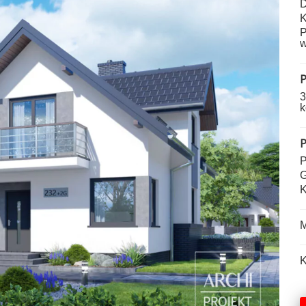
D
K
P
w
P
3
k
P
P
G
K
M
K