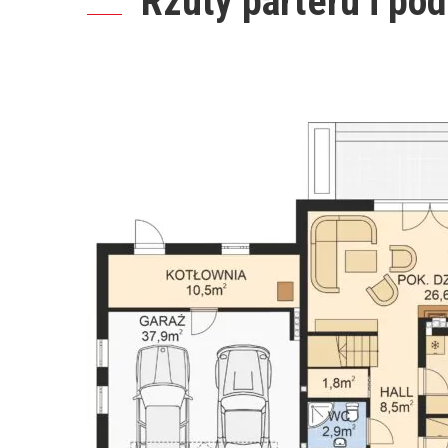
Rzuty parteru i po