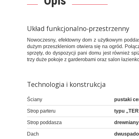
Opis
Układ funkcjonalno-przestrzenny
Nowoczesny, efektowny dom z użytkowym poddasz
dużym przeszkleniom otwiera się na ogród. Połącz
sprzęty, do dyspozycji pani domu jest również sp
trzy duże pokoje z garderobami oraz salon łazien
Technologia i konstrukcja
Ściany
pustaki c
Strop parteru
typu „TER
Strop poddasza
drewniany
Dach
dwuspadowy