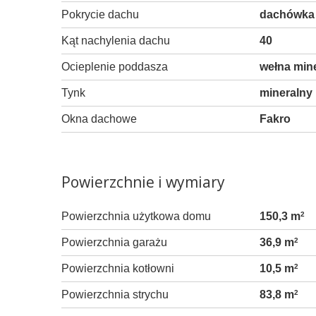
Pokrycie dachu
dachówka 
Kąt nachylenia dachu
40
Ocieplenie poddasza
wełna min
Tynk
mineralny
Okna dachowe
Fakro
Powierzchnie i wymiary
Powierzchnia użytkowa domu
150,3 m
2
Powierzchnia garażu
36,9 m
2
Powierzchnia kotłowni
10,5 m
2
Powierzchnia strychu
83,8 m
2