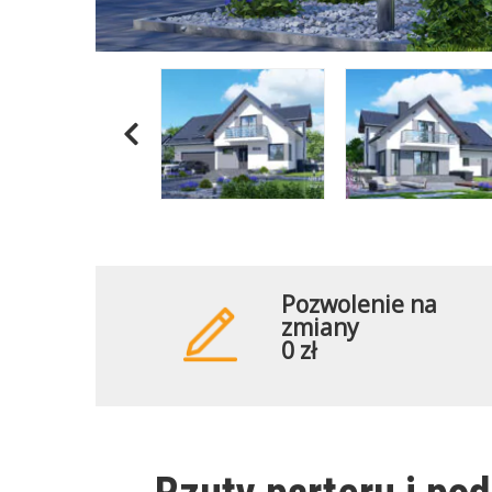
Pozwolenie na
zmiany
0 zł