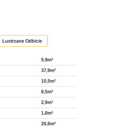
Lustrzane Odbicie
5,9m
2
37,9m
2
10,5m
2
8,5m
2
2,9m
2
1,8m
2
26,6m
2