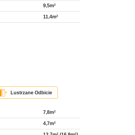
9,5m
2
11,4m
2
Lustrzane Odbicie
7,8m
2
4,7m
2
13,7m
2
(16,9m
2
)