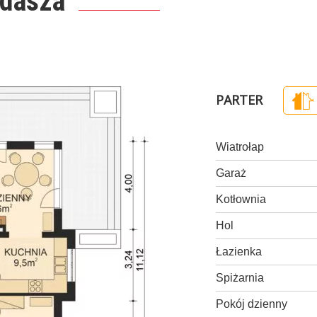
ddasza
PARTER
Wiatrołap
Garaż
Kotłownia
Hol
Łazienka
Spiżarnia
Pokój dzienny