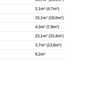
2,1m
2
(4,7m
2
)
15,1m
2
(18,0m
2
)
4,3m
2
(7,8m
2
)
23,1m
2
(33,4m
2
)
3,7m
2
(13,8m
2
)
9,2m
2