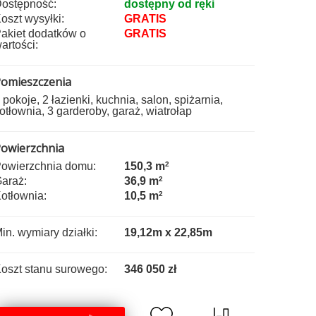
ostępność:
dostępny od ręki
oszt wysyłki:
GRATIS
akiet dodatków o
GRATIS
artości:
omieszczenia
 pokoje, 2 łazienki, kuchnia, salon, spiżarnia,
otłownia, 3 garderoby, garaż, wiatrołap
owierzchnia
owierzchnia domu:
150,3 m
2
araż:
36,9 m
2
otłownia:
10,5 m
2
in. wymiary działki:
19,12m x 22,85m
oszt stanu surowego:
346 050 zł