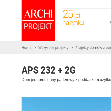
25
lat
na rynku
Home
>
Wszystkie projekty
>
Projekty domów z p
APS 232 + 2G
Dom jednorodzinny parterowy z poddaszem użyt