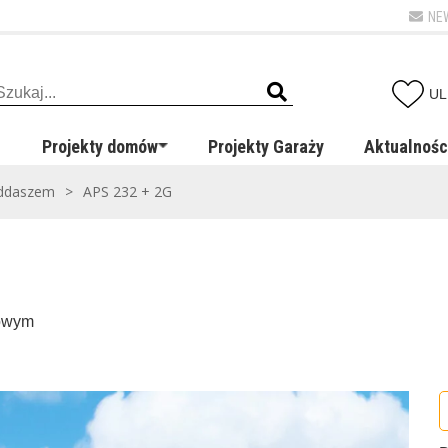
NE
UL
Projekty domów
Projekty Garaży
Aktualnośc
oddaszem
>
APS 232 + 2G
kowym