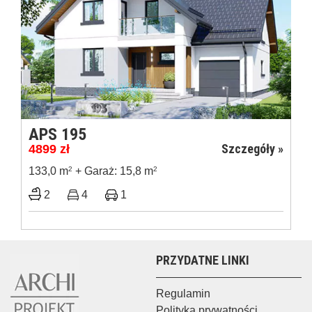
APS 195
Szczegóły »
4899
zł
133,0 m
2
+ Garaż: 15,8 m
2
2
4
1
PRZYDATNE LINKI
Regulamin
Polityka prywatności