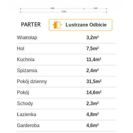
PARTER
Lustrzane Odbicie
Wiatrołap
3,2m
2
Hol
7,5m
2
Kuchnia
11,4m
2
Spiżarnia
2,4m
2
Pokój dzienny
31,5m
2
Pokój
14,6m
2
Schody
2,3m
2
Łazienka
4,8m
2
Garderoba
4,6m
2