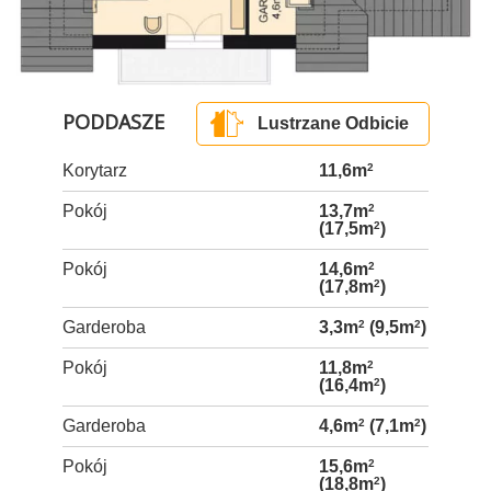
PODDASZE
Lustrzane Odbicie
Korytarz
11,6m
2
Pokój
13,7m
2
(17,5m
2
)
Pokój
14,6m
2
(17,8m
2
)
Garderoba
3,3m
2
(9,5m
2
)
Pokój
11,8m
2
(16,4m
2
)
Garderoba
4,6m
2
(7,1m
2
)
Pokój
15,6m
2
(18,8m
2
)