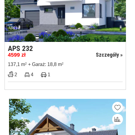
APS 232
Szczegóły »
4599
zł
137,1 m
2
+ Garaż: 18,8 m
2
2
4
1