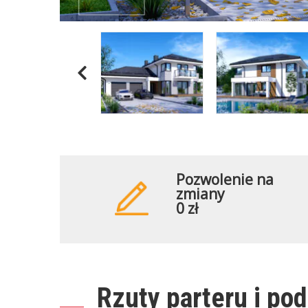
Pozwolenie na
zmiany
0 zł
Rzuty parteru i po