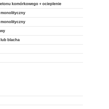
 betonu komórkowego + ocieplenie
 monolityczny
 monolityczny
owy
lub blacha