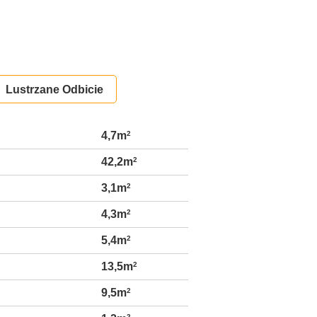
Lustrzane Odbicie
4,7m
2
42,2m
2
3,1m
2
4,3m
2
5,4m
2
13,5m
2
9,5m
2
2