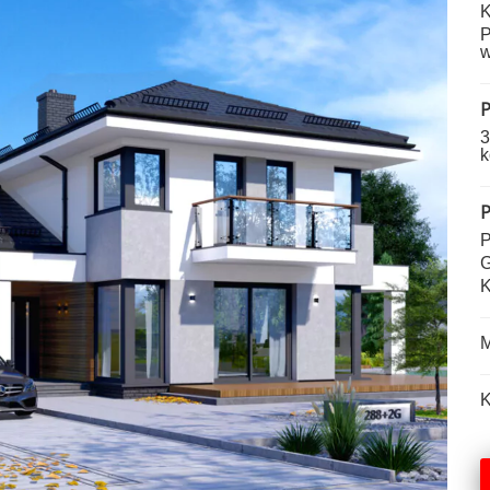
K
P
w
P
3
k
P
P
G
K
M
K