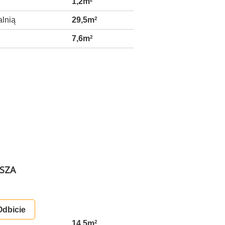
1,2m
alnią
29,5m
2
7,6m
2
ASZA
Odbicie
14,5m
2