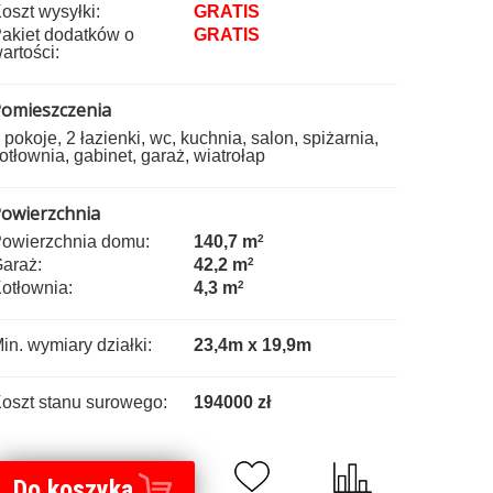
oszt wysyłki:
GRATIS
akiet dodatków o
GRATIS
artości:
omieszczenia
 pokoje, 2 łazienki, wc, kuchnia, salon, spiżarnia,
otłownia, gabinet, garaż, wiatrołap
owierzchnia
owierzchnia domu:
140,7 m
2
araż:
42,2 m
2
otłownia:
4,3 m
2
in. wymiary działki:
23,4m x 19,9m
oszt stanu surowego:
194000 zł
Do koszyka