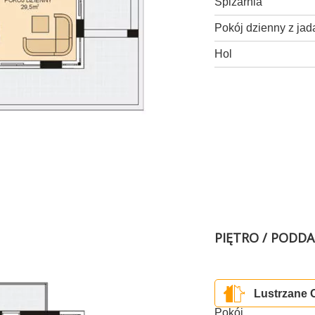
Spiżarnia
Pokój dzienny z jad
Hol
PIĘTRO / PODD
Lustrzane 
Pokój