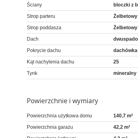
Ściany
bloczki z
Strop parteru
Żelbetowy
Strop poddasza
Żelbetowy
Dach
dwuspad
Pokrycie dachu
dachówka 
Kąt nachylenia dachu
25
Tynk
mineralny
Powierzchnie i wymiary
Powierzchnia użytkowa domu
140,7 m
2
Powierzchnia garażu
42,2 m
2
2