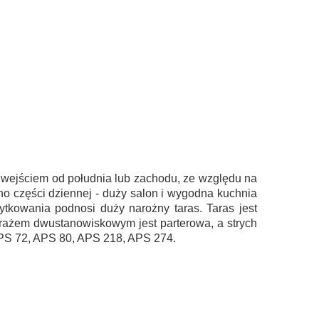
 wejściem od południa lub zachodu, ze względu na
o części dziennej - duży salon i wygodna kuchnia
żytkowania podnosi duży narożny taras. Taras jest
rażem dwustanowiskowym jest parterowa, a strych
APS 72, APS 80, APS 218, APS 274.