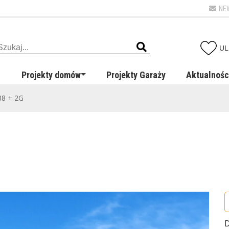
NE
UL
Projekty domów
Projekty Garaży
Aktualnośc
88 + 2G
D