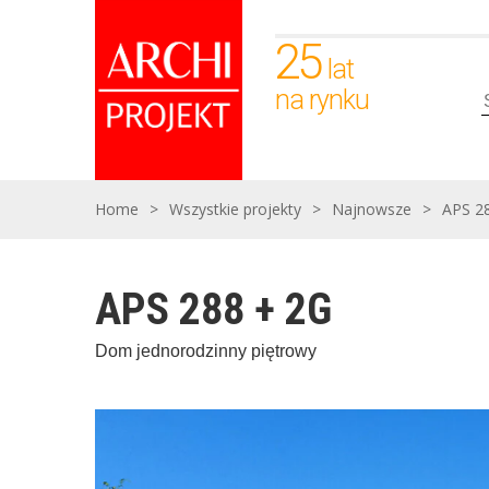
25
lat
na rynku
Home
>
Wszystkie projekty
>
Najnowsze
>
APS 2
APS 288 + 2G
Dom jednorodzinny piętrowy