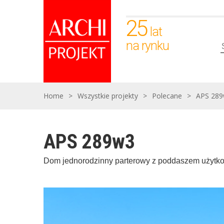
25
lat
na rynku
Home
>
Wszystkie projekty
>
Polecane
>
APS 28
APS 289w3
Dom jednorodzinny parterowy z poddaszem użyt