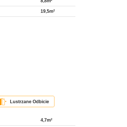
8,8m
19,5m
2
Lustrzane Odbicie
4,7m
2