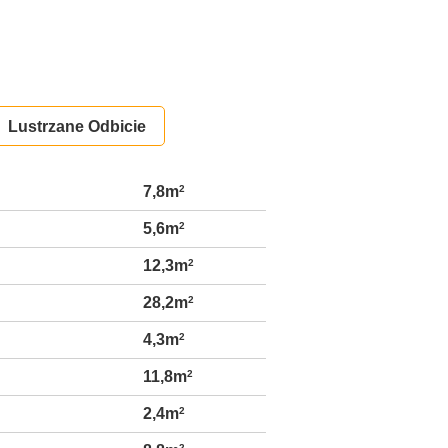
Lustrzane Odbicie
7,8m
2
5,6m
2
12,3m
2
28,2m
2
4,3m
2
11,8m
2
2,4m
2
2