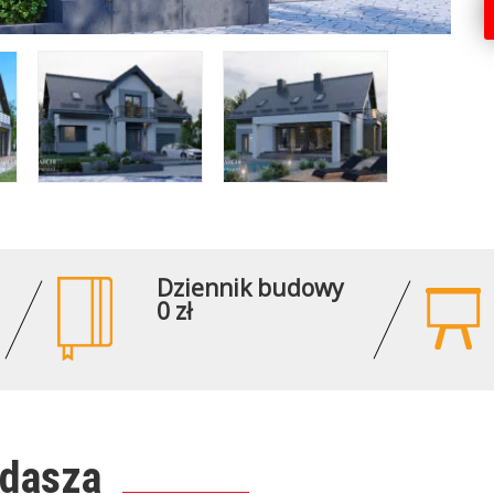
Dziennik budowy
0 zł
ddasza