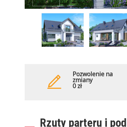
Pozwolenie na
zmiany
0 zł
Rzuty parteru i po