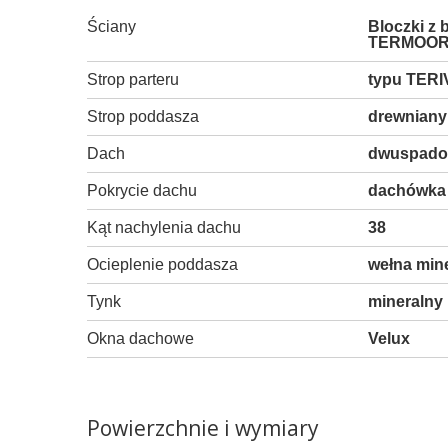
Ściany
Bloczki z
TERMOOR
Strop parteru
typu TERI
Strop poddasza
drewniany
Dach
dwuspad
Pokrycie dachu
dachówka 
Kąt nachylenia dachu
38
Ocieplenie poddasza
wełna min
Tynk
mineralny
Okna dachowe
Velux
Powierzchnie i wymiary