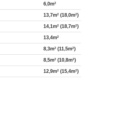
6,0m
2
13,7m
2
(18,0m
2
)
14,1m
2
(18,7m
2
)
13,4m
2
8,3m
2
(11,5m
2
)
8,5m
2
(10,8m
2
)
12,9m
2
(15,4m
2
)