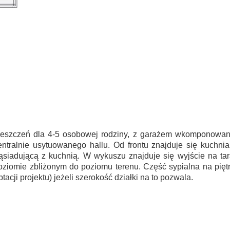
ieszczeń
dla 4-5 osobowej rodziny, z garażem wkomponowa
entralnie usytuowanego hallu. Od frontu znajduje się kuchnia
ąsiadującą z kuchnią. W wykuszu znajduje się wyjście na tara
oziomie zbliżonym do poziomu terenu. Część sypialna na piętr
tacji projektu)
jeżeli szerokość działki na to pozwala.