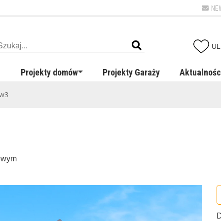
NE
UL
Projekty domów
Projekty Garaży
Aktualnośc
9w3
kowym
D