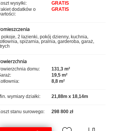
oszt wysyłki:
GRATIS
akiet dodatków o
GRATIS
artości:
omieszczenia
 pokoje, 2 łazienki, pokój dzienny, kuchnia,
otłownia, spiżarnia, pralnia, garderoba, garaż,
trych
owierzchnia
owierzchnia domu:
131,3 m
2
araż:
19,5 m
2
otłownia:
8,8 m
2
in. wymiary działki:
21,88m x 18,14m
oszt stanu surowego:
298 800 zł