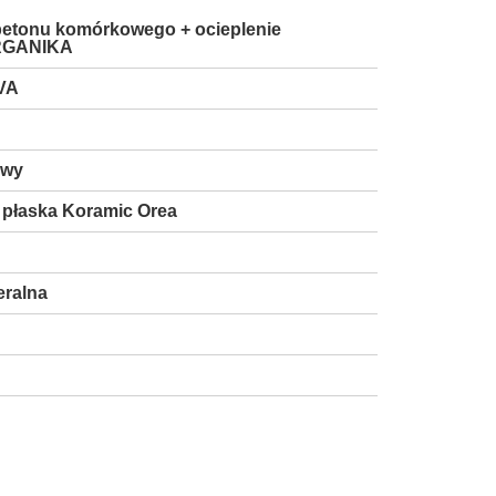
 betonu komórkowego + ocieplenie
GANIKA
VA
owy
płaska Koramic Orea
eralna