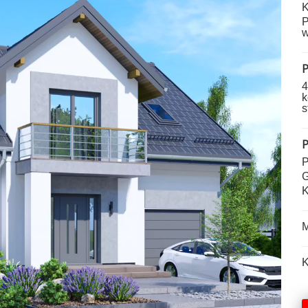
K
P
w
P
4
k
s
P
P
G
K
M
K