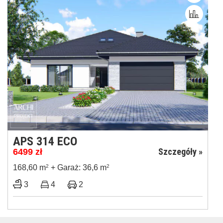
APS 314 ECO
Szczegóły »
6499
zł
168,60 m
2
+ Garaż: 36,6 m
2
3
4
2