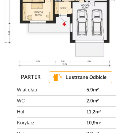
PARTER
Lustrzane Odbicie
Wiatrołap
5,9m
2
WC
2,0m
2
Hol
11,2m
2
Korytarz
10,9m
2
2