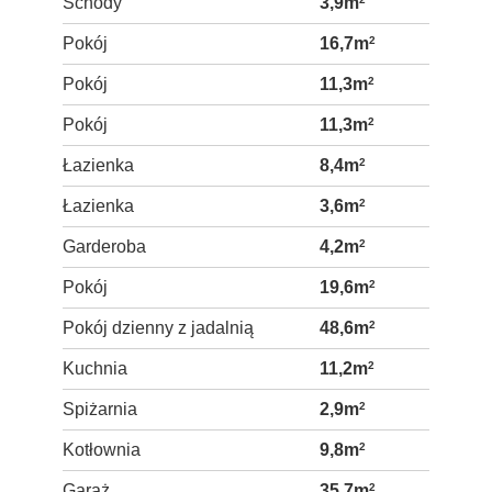
Schody
3,9m
Pokój
16,7m
2
Pokój
11,3m
2
Pokój
11,3m
2
Łazienka
8,4m
2
Łazienka
3,6m
2
Garderoba
4,2m
2
Pokój
19,6m
2
Pokój dzienny z jadalnią
48,6m
2
Kuchnia
11,2m
2
Spiżarnia
2,9m
2
Kotłownia
9,8m
2
Garaż
35,7m
2