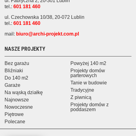
ul. Fabryczna 2, 20-301 Lublin
tel.:
601 181 460
ul. Czechowska 10/38, 20-072 Lublin
tel.:
601 181 460
mail:
biuro@archi-projekt.com.pl
NASZE PROJEKTY
Bez garażu
Powyżej 140 m2
Bliźniaki
Projekty domów
parterowych
Do 140 m2
Tanie w budowie
Garaże
Tradycyjne
Na wąską działkę
Z piwnicą
Najnowsze
Projekty domów z
Nowoczesne
poddaszem
Piętrowe
Polecane