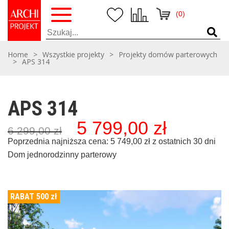
(0)
Home
>
Wszystkie projekty
>
Projekty domów parterowych
>
APS 314
APS 314
5 799,00
zł
Pierwotna
Aktualna
6 299,00
zł
cena
cena
wynosiła:
wynosi:
Poprzednia najniższa cena:
5 749,00
zł
z ostatnich 30 dni
6
5
Dom jednorodzinny parterowy
299,00 zł,
799,00 zł,
RABAT 500
zł