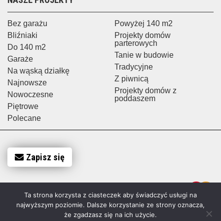
Bez garażu
Powyżej 140 m2
Bliźniaki
Projekty domów
parterowych
Do 140 m2
Tanie w budowie
Garaże
Tradycyjne
Na wąską działkę
Z piwnicą
Najnowsze
Projekty domów z
Nowoczesne
poddaszem
Piętrowe
Polecane
Zapisz się
Ta strona korzysta z ciasteczek aby świadczyć usługi na
najwyższym poziomie. Dalsze korzystanie ze strony oznacza,
że zgadzasz się na ich użycie.