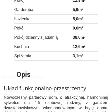
Pokój
12,9m
Garderoba
5,9m
2
Łazienka
5,0m
2
Pokój
9,6m
2
Pokój dzienny z jadalnią
38,6m
2
Kuchnia
12,6m
2
Spiżarnia
3,1m
2
Opis
Układ funkcjonalno-przestrzenny
Nowoczesny parterowy dom, o atrakcyjnej, harmonijnej
sylwetce dla 4-5 osobowej rodziny, z garażem
dwustanowiskowym wkomponowanym w bryłę domu.