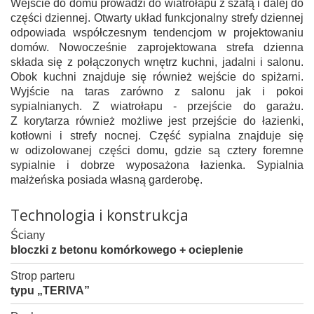
Wejście do domu prowadzi do wiatrołapu z szafą i dalej do
części dziennej. Otwarty układ funkcjonalny strefy dziennej
odpowiada współczesnym tendencjom w projektowaniu
domów. Nowocześnie zaprojektowana strefa dzienna
składa się z połączonych wnętrz kuchni, jadalni i salonu.
Obok kuchni znajduje się również wejście do spiżarni.
Wyjście na taras zarówno z salonu jak i pokoi
sypialnianych. Z wiatrołapu - przejście do garażu.
Z korytarza również możliwe jest przejście do łazienki,
kotłowni i strefy nocnej. Część sypialna znajduje się
w odizolowanej części domu, gdzie są cztery foremne
sypialnie i dobrze wyposażona łazienka. Sypialnia
małżeńska posiada własną garderobę.
Technologia i konstrukcja
Ściany
bloczki z betonu komórkowego + ocieplenie
Strop parteru
typu „TERIVA”