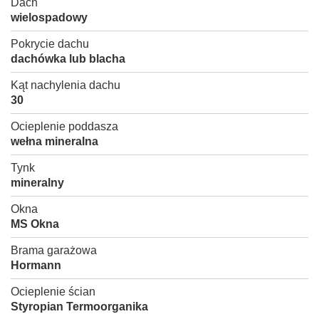
Dach
wielospadowy
Pokrycie dachu
dachówka lub blacha
Kąt nachylenia dachu
30
Ocieplenie poddasza
wełna mineralna
Tynk
mineralny
Okna
MS Okna
Brama garażowa
Hormann
Ocieplenie ścian
Styropian Termoorganika