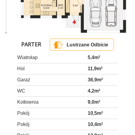
PARTER
Lustrzane Odbicie
Wiatrołap
5,4m
2
Hol
11,9m
2
Garaż
36,9m
2
WC
4,2m
2
Kotłownia
9,0m
2
Pokój
10,5m
2
Pokój
10,4m
2
2