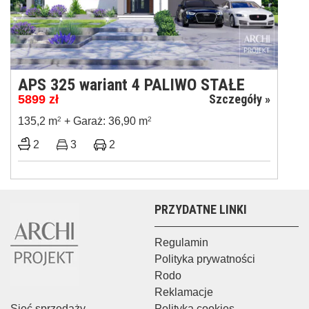
APS 325 wariant 4 PALIWO STAŁE
Szczegóły »
5899
zł
135,2 m
2
+ Garaż: 36,90 m
2
2
3
2
PRZYDATNE LINKI
Regulamin
Polityka prywatności
Rodo
Reklamacje
Sieć sprzedaży
Polityka cookies