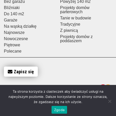
Bez garażu
Powyżej 140 m2
Bliźniaki
Projekty domów
parterowych
Do 140 m2
Tanie w budowie
Garaże
Tradycyjne
Na wąską działkę
Z piwnicą
Najnowsze
Projekty domów z
Nowoczesne
poddaszem
Piętrowe
Polecane
Zapisz się
Ta strona korzysta z ciasteczek aby świadczyć usługi na
najwyższym poziomie. Dalsze korzystanie ze strony oznacza,
że zgadzasz się na ich użycie.
Zgoda