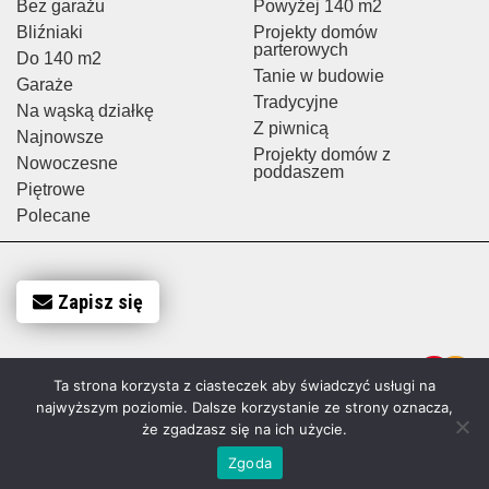
Bez garażu
Powyżej 140 m2
Bliźniaki
Projekty domów
parterowych
Do 140 m2
Tanie w budowie
Garaże
Tradycyjne
Na wąską działkę
Z piwnicą
Najnowsze
Projekty domów z
Nowoczesne
poddaszem
Piętrowe
Polecane
Zapisz się
Ta strona korzysta z ciasteczek aby świadczyć usługi na
najwyższym poziomie. Dalsze korzystanie ze strony oznacza,
że zgadzasz się na ich użycie.
Zgoda