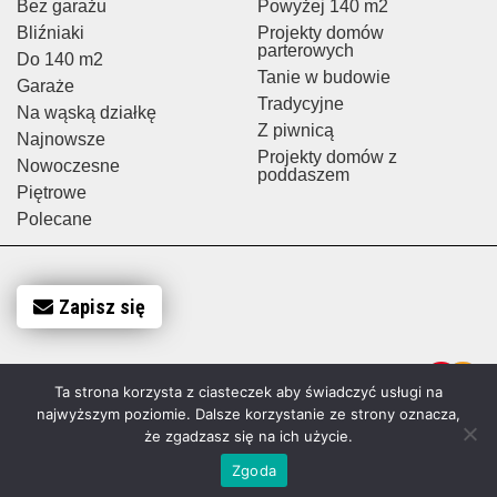
Bez garażu
Powyżej 140 m2
Bliźniaki
Projekty domów
parterowych
Do 140 m2
Tanie w budowie
Garaże
Tradycyjne
Na wąską działkę
Z piwnicą
Najnowsze
Projekty domów z
Nowoczesne
poddaszem
Piętrowe
Polecane
Zapisz się
Ta strona korzysta z ciasteczek aby świadczyć usługi na
najwyższym poziomie. Dalsze korzystanie ze strony oznacza,
że zgadzasz się na ich użycie.
Zgoda