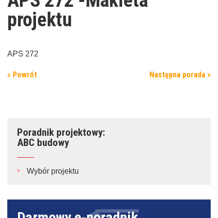
APS 272 -Makieta
projektu
APS 272
« Powrót
Następna porada »
Poradnik projektowy:
ABC budowy
Wybór projektu
Darmowy e‑poradnik