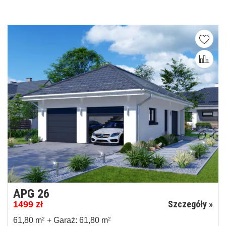
APG 26
Szczegóły »
1499
zł
61,80 m
2
+ Garaż: 61,80 m
2