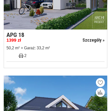
APG 18
Szczegóły »
1399
zł
50,2 m
2
+ Garaż: 33,2 m
2
2