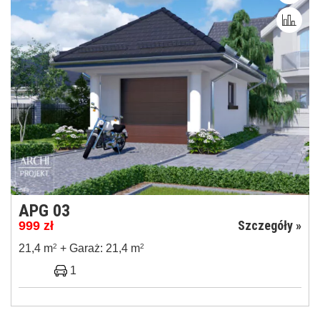
APG 03
Szczegóły »
999
zł
21,4 m
2
+ Garaż: 21,4 m
2
1