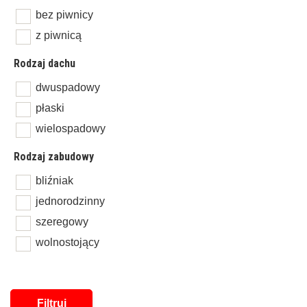
bez piwnicy
z piwnicą
Rodzaj dachu
dwuspadowy
płaski
wielospadowy
Rodzaj zabudowy
bliźniak
jednorodzinny
szeregowy
wolnostojący
Filtruj