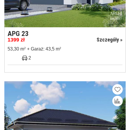
APG 23
Szczegóły »
1399
zł
53,30 m
2
+ Garaż: 43,5 m
2
2