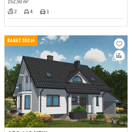
152,50 m
2
2
4
1
RABAT 550
zł