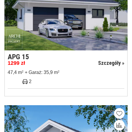
APG 15
Szczegóły »
1299
zł
47,4 m
2
+ Garaż: 35,9 m
2
2