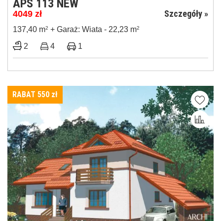
APS 113 NEW
Szczegóły »
4049
zł
137,40 m
2
+ Garaż: Wiata - 22,23 m
2
2
4
1
RABAT 550
zł