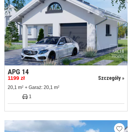
APG 14
Szczegóły »
1199
zł
20,1 m
2
+ Garaż: 20,1 m
2
1