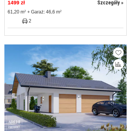
Szczegóły »
1499
zł
61,20 m
2
+ Garaż: 46,6 m
2
2