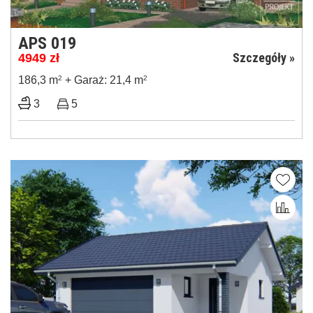
APS 019
Szczegóły »
4949
zł
186,3 m
2
+ Garaż: 21,4 m
2
3
5