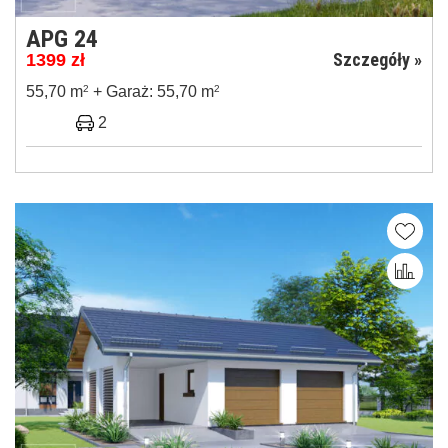
APG 24
Szczegóły »
1399
zł
55,70 m
2
+ Garaż: 55,70 m
2
2