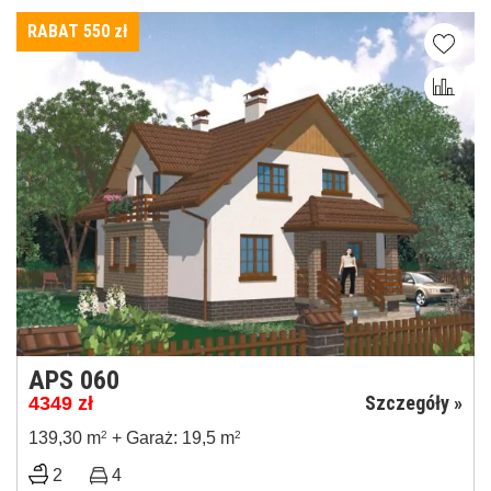
RABAT 550
zł
APS 060
Szczegóły »
4349
zł
139,30 m
2
+ Garaż: 19,5 m
2
2
4