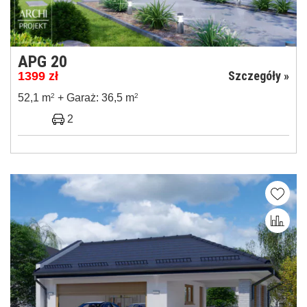
APG 20
Szczegóły »
1399
zł
52,1 m
2
+ Garaż: 36,5 m
2
2