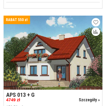
RABAT 550
zł
APS 013 + G
Szczegóły »
4749
zł