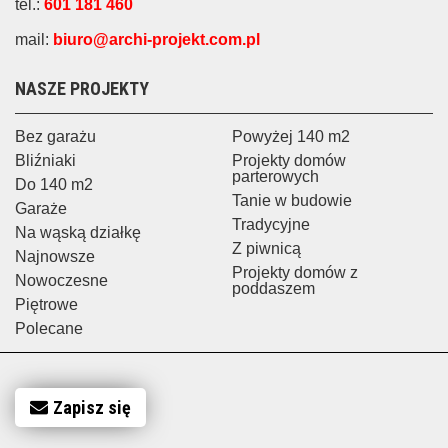
tel.:
601 181 460
mail:
biuro@archi-projekt.com.pl
NASZE PROJEKTY
Bez garażu
Powyżej 140 m2
Bliźniaki
Projekty domów
parterowych
Do 140 m2
Tanie w budowie
Garaże
Tradycyjne
Na wąską działkę
Z piwnicą
Najnowsze
Projekty domów z
Nowoczesne
poddaszem
Piętrowe
Polecane
Zapisz się