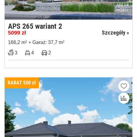
APS 265 wariant 2
Szczegóły »
5099
zł
166,2 m
2
+ Garaż: 37,7 m
2
3
4
2
RABAT 500
zł