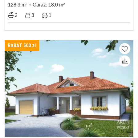
128,3 m
2
+ Garaż: 18,0 m
2
2
3
1
RABAT 500
zł