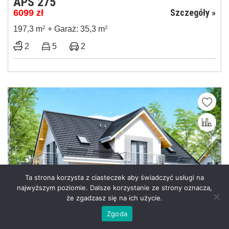
APS 275
Szczegóły »
6099
zł
197,3 m
2
+ Garaż: 35,3 m
2
2
5
2
Ta strona korzysta z ciasteczek aby świadczyć usługi na
najwyższym poziomie. Dalsze korzystanie ze strony oznacza,
że zgadzasz się na ich użycie.
Zgoda