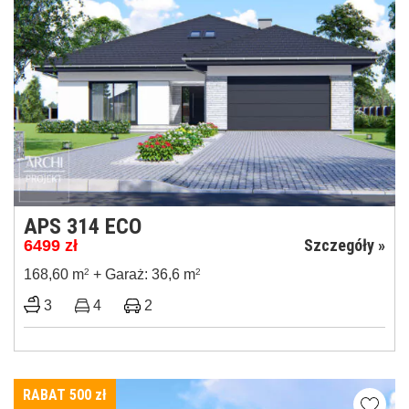
APS 314 ECO
Szczegóły »
6499
zł
168,60 m
2
+ Garaż: 36,6 m
2
3
4
2
RABAT 500
zł