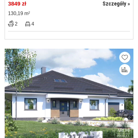
Szczegóły »
3849
zł
130,19 m
2
2
4