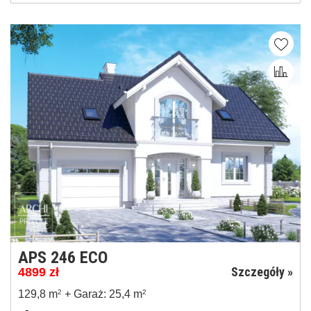
APS 246 ECO
Szczegóły »
4899
zł
129,8 m
2
+ Garaż: 25,4 m
2