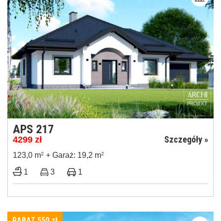
APS 217
Szczegóły »
4299
zł
123,0 m
2
+ Garaż: 19,2 m
2
1
3
1
RABAT 550
zł