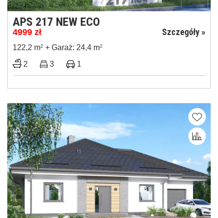
APS 217 NEW ECO
Szczegóły »
4999
zł
122,2 m
2
+ Garaż: 24,4 m
2
2
3
1