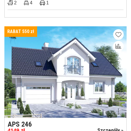
2
4
1
RABAT 550
zł
APS 246
Szczegóły »
4149
zł