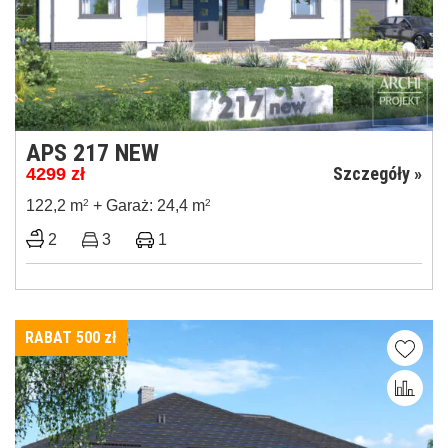
APS 217 NEW
Szczegóły »
4299
zł
122,2 m
2
+ Garaż: 24,4 m
2
2
3
1
RABAT 500
zł