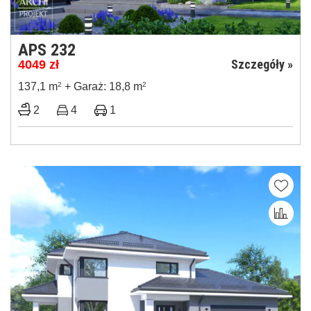
APS 232
Szczegóły »
4049
zł
137,1 m
2
+ Garaż: 18,8 m
2
2
4
1