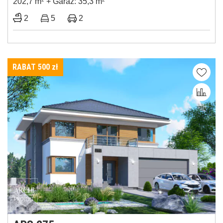
202,7 m
+ Garaż: 35,3 m
2
5
2
RABAT 500
zł