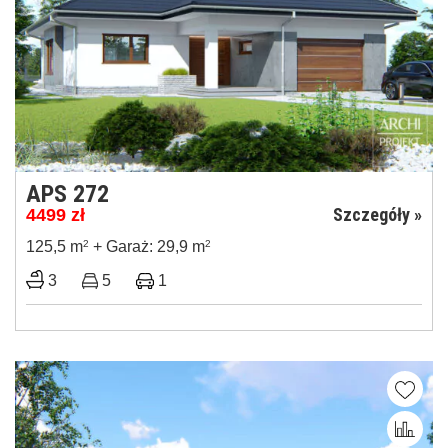
APS 272
Szczegóły »
4499
zł
125,5 m
2
+ Garaż: 29,9 m
2
3
5
1