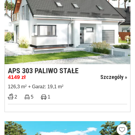
APS 303 PALIWO STAŁE
Szczegóły »
4149
zł
126,3 m
2
+ Garaż: 19,1 m
2
2
5
1