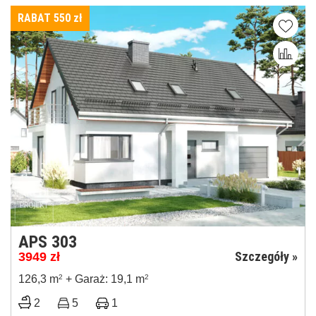
RABAT 550
zł
APS 303
Szczegóły »
3949
zł
126,3 m
2
+ Garaż: 19,1 m
2
2
5
1