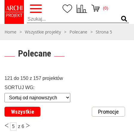
(0)
Home
>
Wszystkie projekty
>
Polecane
>
Strona 5
Polecane
121 do 150 z 157 projektów
SORTUJ WG:
Wszystkie
Promocje
<
>
5
z 6