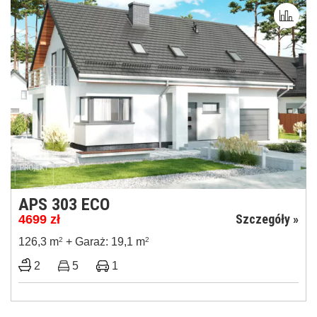
APS 303 ECO
Szczegóły »
4699
zł
126,3 m
2
+ Garaż: 19,1 m
2
2
5
1