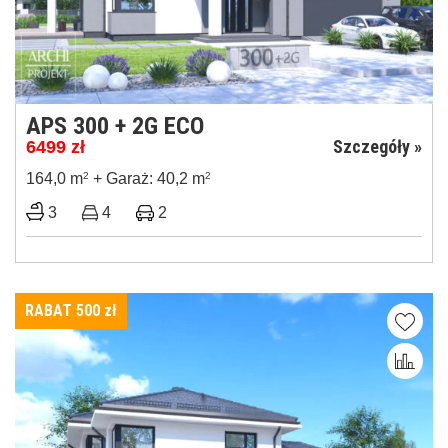
APS 300 + 2G ECO
Szczegóły »
6499
zł
164,0 m
2
+ Garaż: 40,2 m
2
3
4
2
RABAT 500
zł