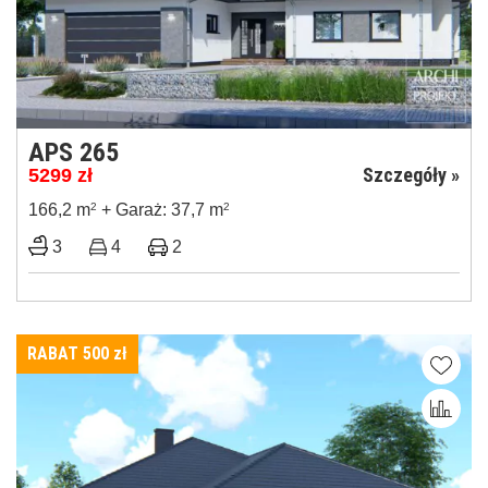
APS 265
Szczegóły »
5299
zł
166,2 m
2
+ Garaż: 37,7 m
2
3
4
2
RABAT 500
zł