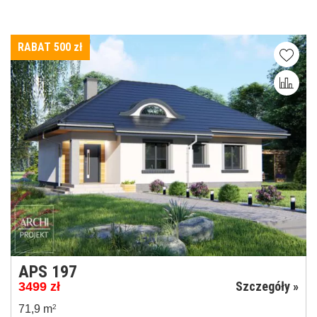
RABAT 500
zł
APS 197
Szczegóły »
3499
zł
71,9 m
2