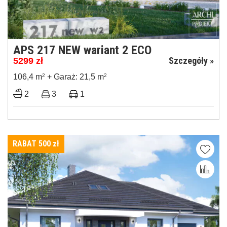
APS 217 NEW wariant 2 ECO
Szczegóły »
5299
zł
106,4 m
2
+ Garaż: 21,5 m
2
2
3
1
RABAT 500
zł