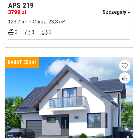
APS 219
Szczegóły »
3799
zł
123,7 m
2
+ Garaż: 23,8 m
2
2
3
1
RABAT 550
zł