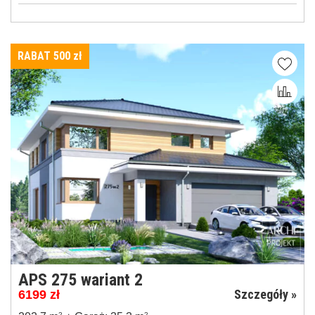
RABAT 500
zł
APS 275 wariant 2
Szczegóły »
6199
zł
2
2