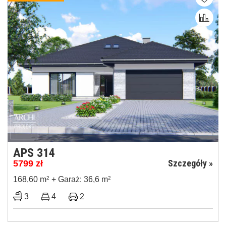
APS 314
Szczegóły »
5799
zł
168,60 m
2
+ Garaż: 36,6 m
2
3
4
2