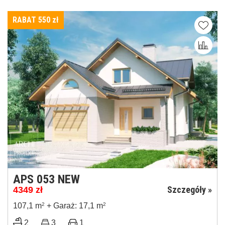
RABAT 550
zł
APS 053 NEW
Szczegóły »
4349
zł
107,1 m
2
+ Garaż: 17,1 m
2
2
3
1