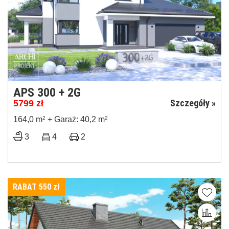
APS 300 + 2G
Szczegóły »
5799
zł
164,0 m
2
+ Garaż: 40,2 m
2
3
4
2
RABAT 550
zł