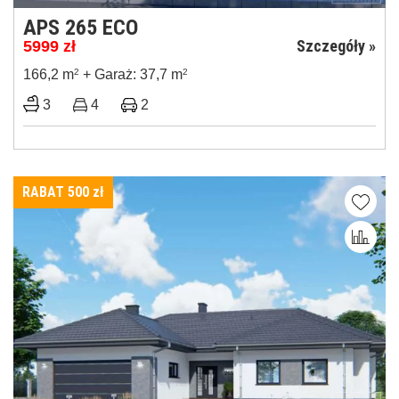
APS 265 ECO
Szczegóły »
5999
zł
166,2 m
2
+ Garaż: 37,7 m
2
3
4
2
RABAT 500
zł