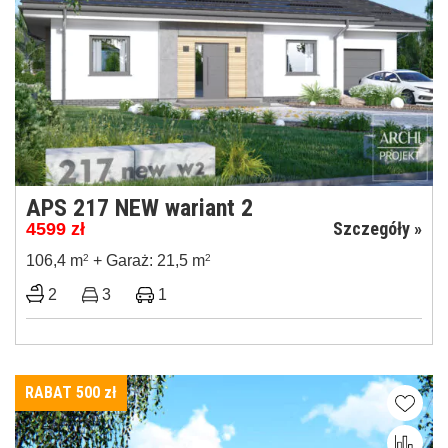
APS 217 NEW wariant 2
Szczegóły »
4599
zł
106,4 m
2
+ Garaż: 21,5 m
2
2
3
1
RABAT 500
zł