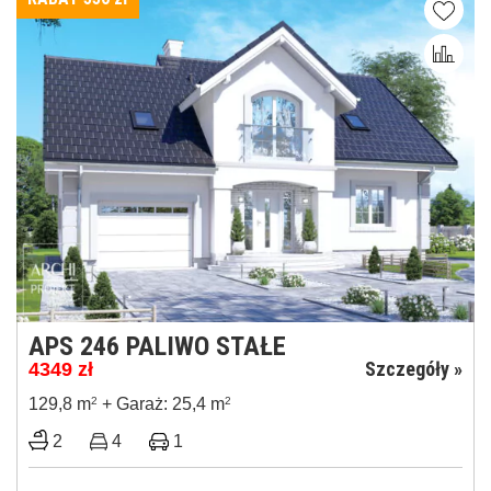
APS 246 PALIWO STAŁE
Szczegóły »
4349
zł
129,8 m
2
+ Garaż: 25,4 m
2
2
4
1