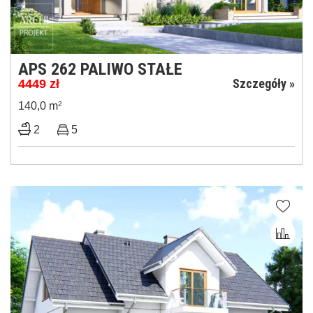
APS 262 PALIWO STAŁE
Szczegóły »
4449
zł
140,0 m
2
2
5