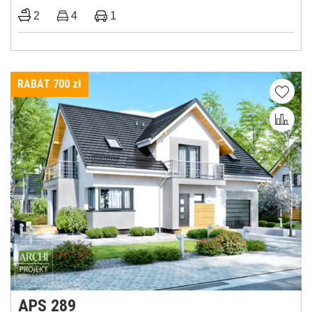
2
4
1
RABAT 700
zł
APS 289