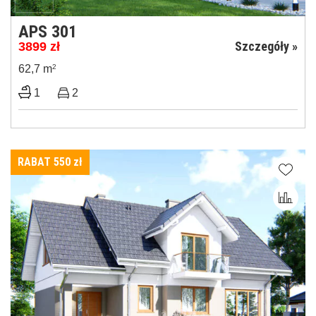
APS 301
Szczegóły »
3899
zł
62,7 m
2
1
2
RABAT 550
zł