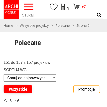
(0)
Home
>
Wszystkie projekty
>
Polecane
>
Strona 6
Polecane
151 do 157 z 157 projektów
SORTUJ WG:
Wszystkie
Promocje
<
6
z 6