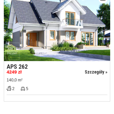
APS 262
Szczegóły »
4249
zł
140,0 m
2
2
5