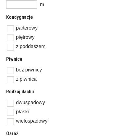
m
Kondygnacje
parterowy
piętrowy
z poddaszem
Piwnica
bez piwnicy
z piwnicą
Rodzaj dachu
dwuspadowy
płaski
wielospadowy
Garaż