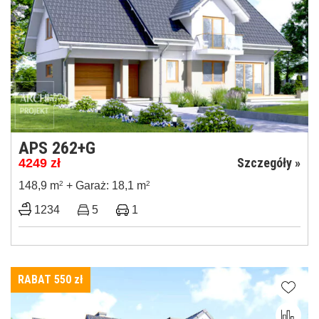
APS 262+G
Szczegóły »
4249
zł
148,9 m
2
+ Garaż: 18,1 m
2
1234
5
1
RABAT 550
zł