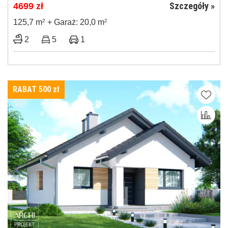
Szczegóły »
4699
zł
125,7 m
2
+ Garaż: 20,0 m
2
2
5
1
RABAT 500
zł