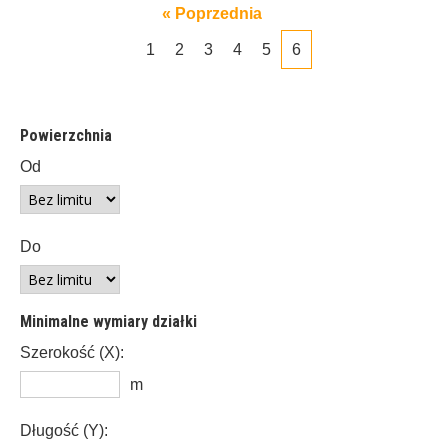
« Poprzednia
1
2
3
4
5
6
Powierzchnia
Od
Do
Minimalne wymiary działki
Szerokość (X):
m
Długość (Y):