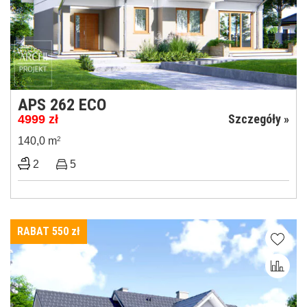
APS 262 ECO
Szczegóły »
4999
zł
140,0 m
2
2
5
RABAT 550
zł