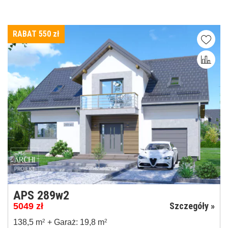
RABAT 550
zł
APS 289w2
Szczegóły »
5049
zł
138,5 m
2
+ Garaż: 19,8 m
2