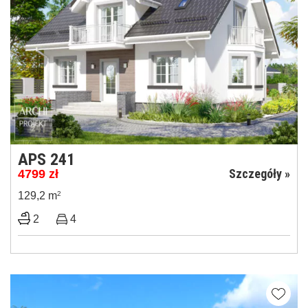
APS 241
Szczegóły »
4799
zł
129,2 m
2
2
4