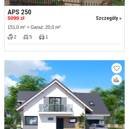
APS 250
Szczegóły »
5099
zł
151,0 m
2
+ Garaż: 20,0 m
2
2
5
1