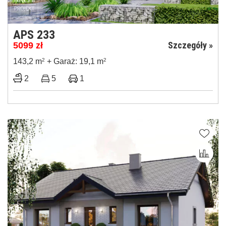
APS 233
Szczegóły »
5099
zł
143,2 m
2
+ Garaż: 19,1 m
2
2
5
1