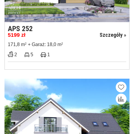
APS 252
Szczegóły »
5199
zł
171,8 m
2
+ Garaż: 18,0 m
2
2
5
1