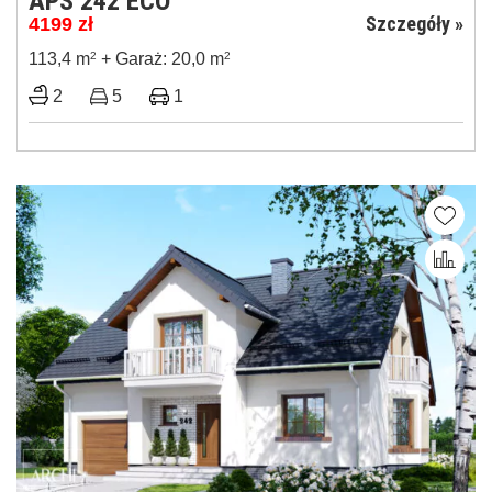
APS 242 ECO
Szczegóły »
4199
zł
113,4 m
2
+ Garaż: 20,0 m
2
2
5
1