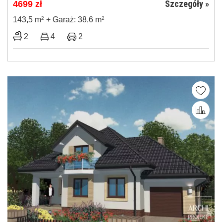
Szczegóły »
4699
zł
143,5 m
2
+ Garaż: 38,6 m
2
2
4
2