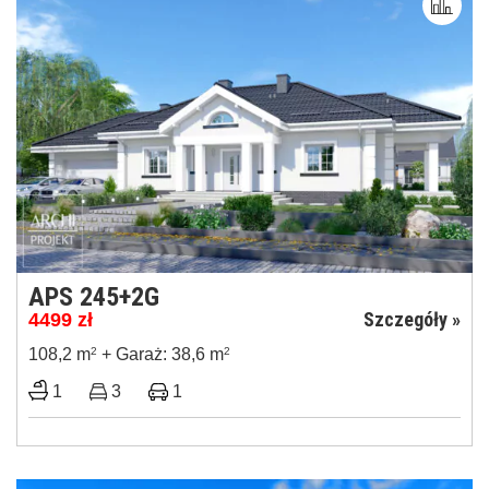
APS 245+2G
Szczegóły »
4499
zł
108,2 m
2
+ Garaż: 38,6 m
2
1
3
1