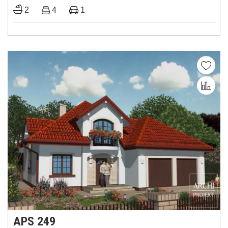
2
4
1
APS 249