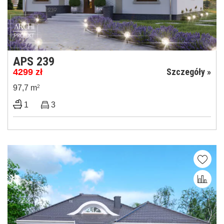
APS 239
Szczegóły »
4299
zł
97,7 m
2
1
3