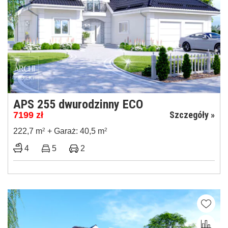
APS 255 dwurodzinny ECO
Szczegóły »
7199
zł
222,7 m
2
+ Garaż: 40,5 m
2
4
5
2