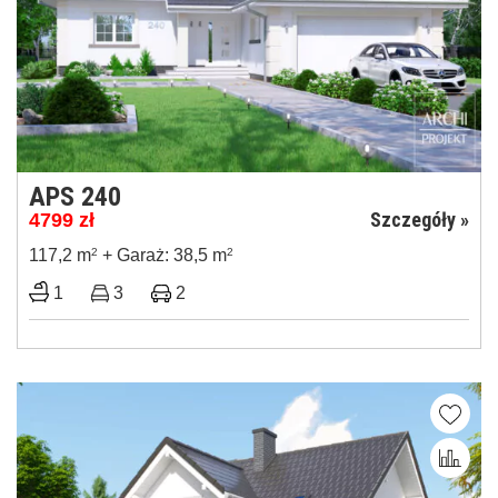
APS 240
Szczegóły »
4799
zł
117,2 m
2
+ Garaż: 38,5 m
2
1
3
2