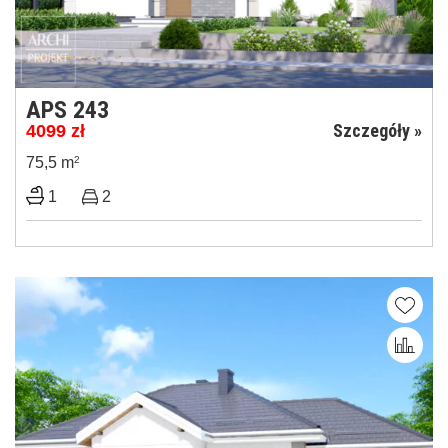
APS 243
Szczegóły »
4099
zł
75,5 m
2
1
2