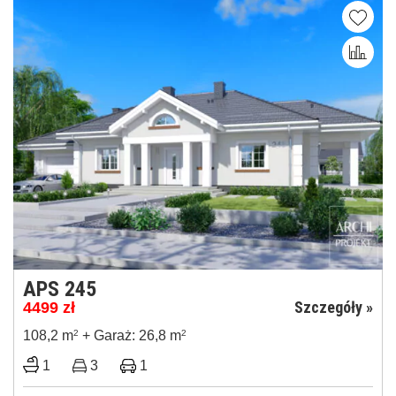
APS 245
Szczegóły »
4499
zł
108,2 m
2
+ Garaż: 26,8 m
2
1
3
1