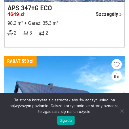
APS 347+G ECO
Szczegóły »
4649
zł
98,2 m
2
+ Garaż: 35,3 m
2
2
3
2
RABAT 550
zł
Ta strona korzysta z ciasteczek aby świadczyć usługi na
najwyższym poziomie. Dalsze korzystanie ze strony oznacza,
że zgadzasz się na ich użycie.
Zgoda