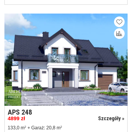
APS 248
Szczegóły »
4899
zł
133,0 m
2
+ Garaż: 20,8 m
2