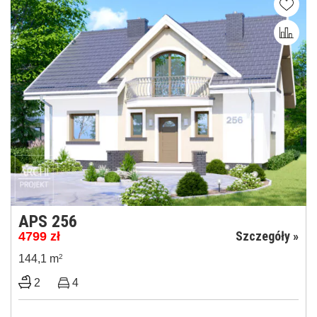
APS 256
Szczegóły »
4799
zł
144,1 m
2
2
4