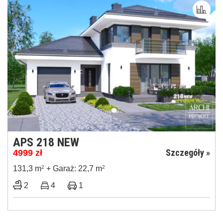
APS 218 NEW
Szczegóły »
4999
zł
131,3 m
2
+ Garaż: 22,7 m
2
2
4
1