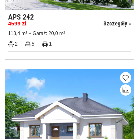
APS 242
Szczegóły »
4599
zł
113,4 m
2
+ Garaż: 20,0 m
2
2
5
1