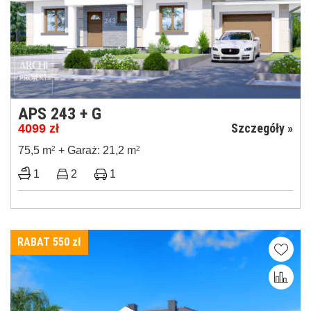
APS 243 + G
Szczegóły »
4099
zł
75,5 m
2
+ Garaż: 21,2 m
2
1
2
1
RABAT 550
zł