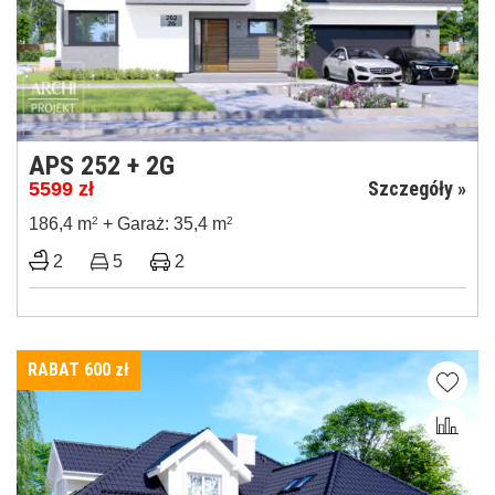
APS 252 + 2G
Szczegóły »
5599
zł
186,4 m
2
+ Garaż: 35,4 m
2
2
5
2
RABAT 600
zł