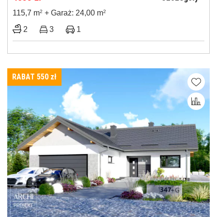
115,7 m
2
+ Garaż: 24,00 m
2
2
3
1
RABAT 550
zł