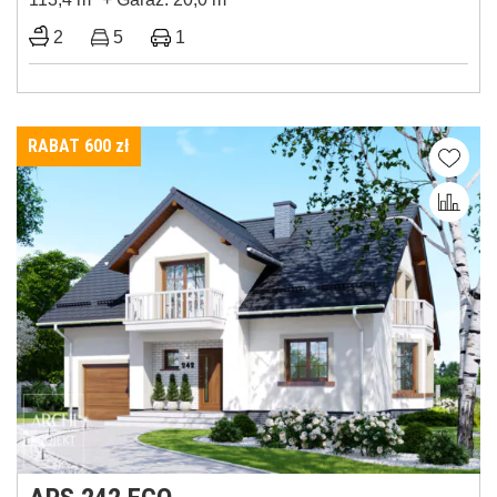
2
5
1
RABAT 600
zł