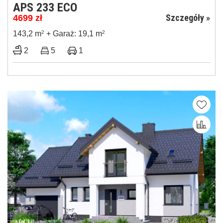
APS 233 ECO
Szczegóły »
4699
zł
143,2 m
2
+ Garaż: 19,1 m
2
2
5
1