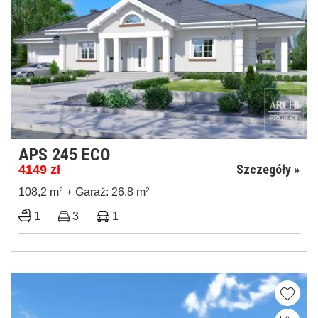
APS 245 ECO
Szczegóły »
4149
zł
108,2 m
2
+ Garaż: 26,8 m
2
1
3
1