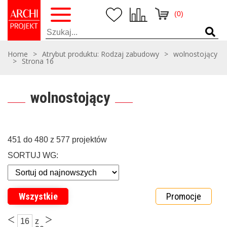
(0)
Home
>
Atrybut produktu: Rodzaj zabudowy
>
wolnostojący
>
Strona 16
wolnostojący
451 do 480 z 577 projektów
SORTUJ WG:
Wszystkie
Promocje
<
>
16
z