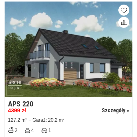
APS 220
Szczegóły »
4399
zł
127,2 m
2
+ Garaż: 20,2 m
2
2
4
1