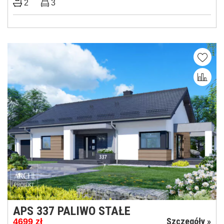
2
3
APS 337 PALIWO STAŁE
Szczegóły »
4699
zł