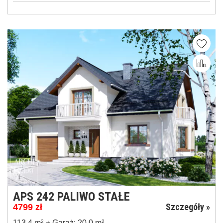
APS 242 PALIWO STAŁE
Szczegóły »
4799
zł
113,4 m
2
+ Garaż: 20,0 m
2