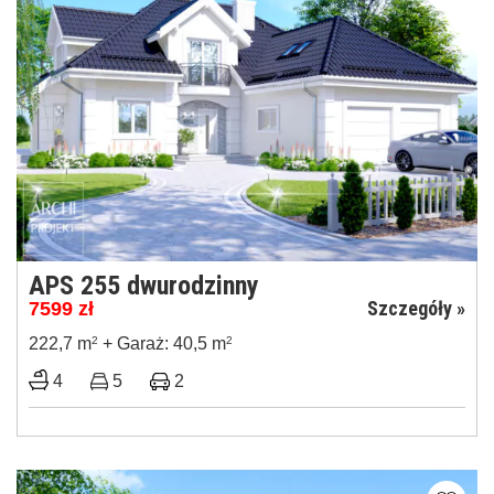
APS 255 dwurodzinny
Szczegóły »
7599
zł
222,7 m
2
+ Garaż: 40,5 m
2
4
5
2