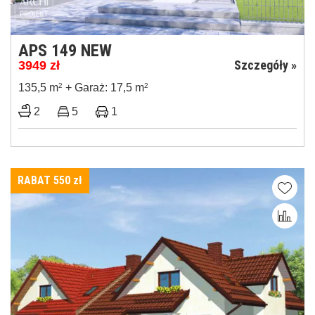
APS 149 NEW
Szczegóły »
3949
zł
135,5 m
2
+ Garaż: 17,5 m
2
2
5
1
RABAT 550
zł