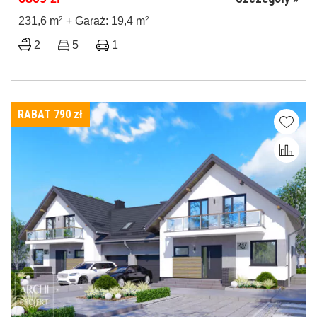
231,6 m
2
+ Garaż: 19,4 m
2
2
5
1
RABAT 790
zł