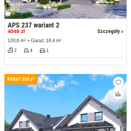
APS 237 wariant 2
Szczegóły »
4049
zł
120,6 m
2
+ Garaż: 18,4 m
2
2
4
1
RABAT 550
zł