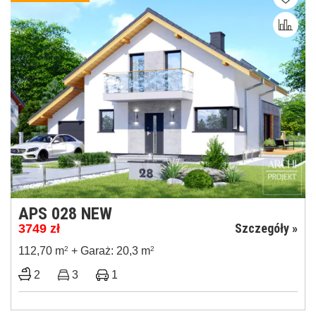
APS 028 NEW
Szczegóły »
3749
zł
112,70 m
2
+ Garaż: 20,3 m
2
2
3
1