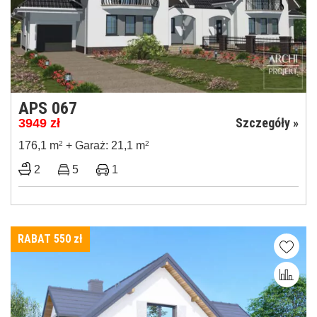
APS 067
Szczegóły »
3949
zł
176,1 m
2
+ Garaż: 21,1 m
2
2
5
1
RABAT 550
zł