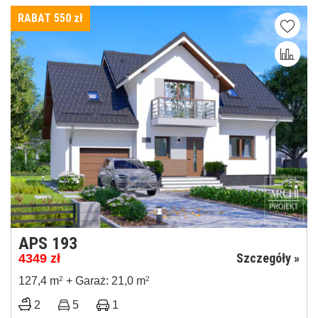
RABAT 550
zł
APS 193
Szczegóły »
4349
zł
127,4 m
2
+ Garaż: 21,0 m
2
2
5
1