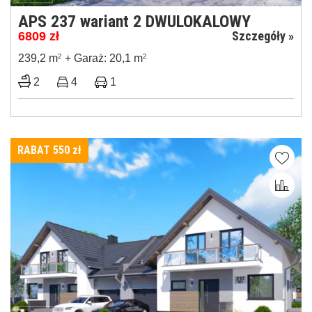
APS 237 wariant 2 DWULOKALOWY
Szczegóły »
6809
zł
239,2 m
2
+ Garaż: 20,1 m
2
2
4
1
RABAT 550
zł