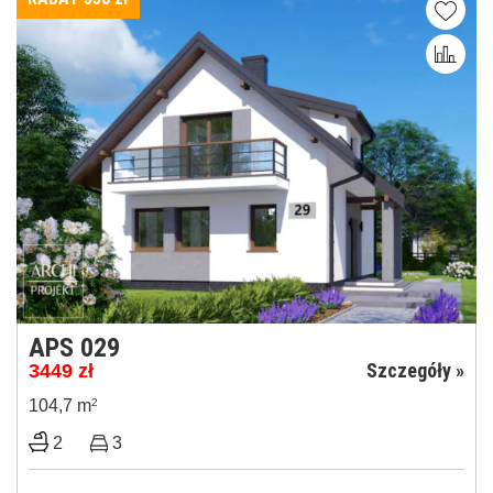
APS 029
Szczegóły »
3449
zł
104,7 m
2
2
3