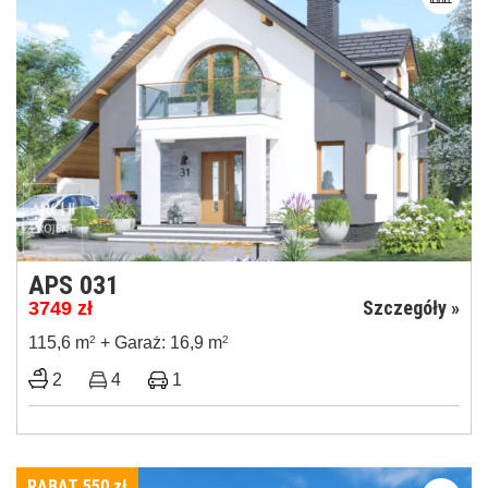
APS 031
Szczegóły »
3749
zł
115,6 m
2
+ Garaż: 16,9 m
2
2
4
1
RABAT 550
zł