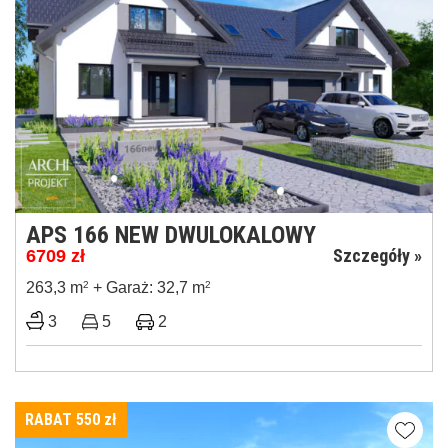
APS 166 NEW DWULOKALOWY
Szczegóły »
6709
zł
263,3 m
2
+ Garaż: 32,7 m
2
3
5
2
RABAT 550
zł