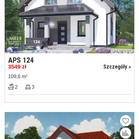
APS 124
Szczegóły »
3549
zł
109,6 m
2
2
3