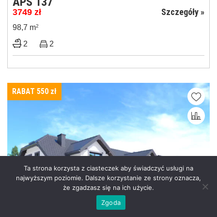
APS 137
Szczegóły »
3749
zł
98,7 m
2
2
2
RABAT 550
zł
Ta strona korzysta z ciasteczek aby świadczyć usługi na
najwyższym poziomie. Dalsze korzystanie ze strony oznacza,
że zgadzasz się na ich użycie.
Zgoda