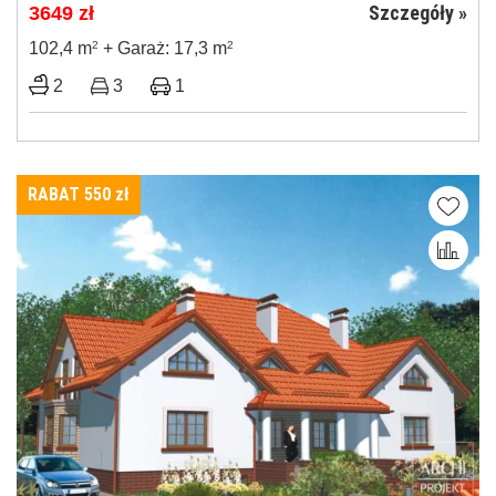
Szczegóły »
3649
zł
102,4 m
2
+ Garaż: 17,3 m
2
2
3
1
RABAT 550
zł