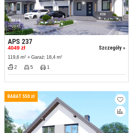
APS 237
Szczegóły »
4049
zł
119,6 m
2
+ Garaż: 18,4 m
2
2
5
1
RABAT 550
zł