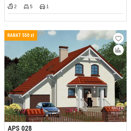
2
5
1
RABAT 550
zł
APS 028