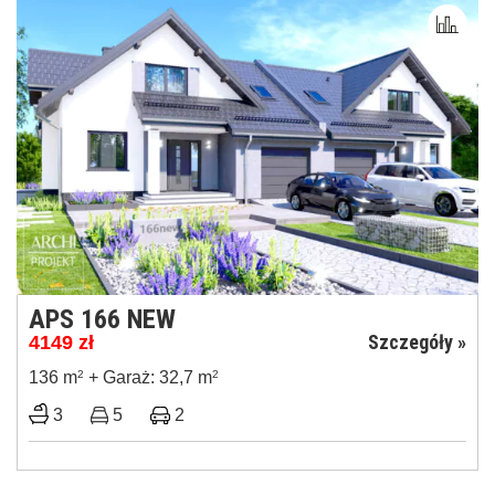
APS 166 NEW
Szczegóły »
4149
zł
136 m
2
+ Garaż: 32,7 m
2
3
5
2