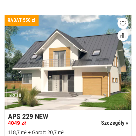
RABAT 550
zł
APS 229 NEW
Szczegóły »
4049
zł
118,7 m
2
+ Garaż: 20,7 m
2