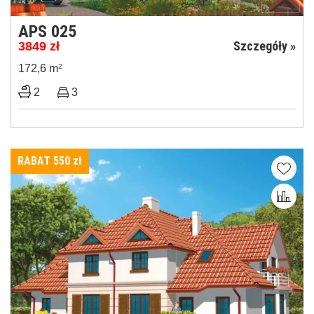
APS 025
Szczegóły »
3849
zł
172,6 m
2
2
3
RABAT 550
zł