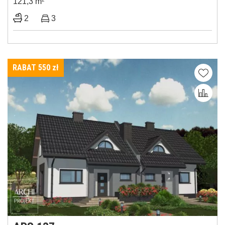
121,3 m
2
3
RABAT 550
zł