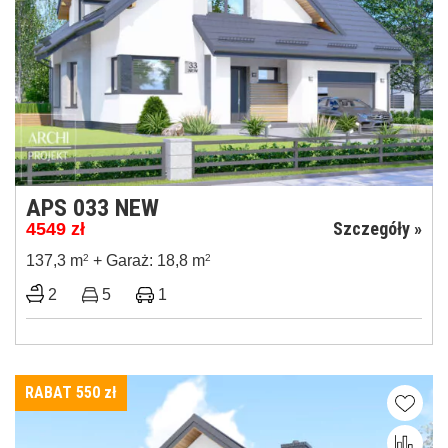
APS 033 NEW
Szczegóły »
4549
zł
137,3 m
2
+ Garaż: 18,8 m
2
2
5
1
RABAT 550
zł