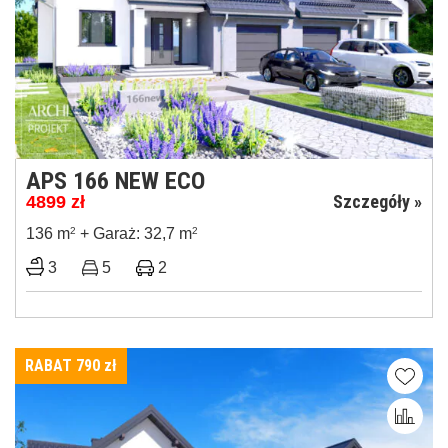
APS 166 NEW ECO
Szczegóły »
4899
zł
136 m
2
+ Garaż: 32,7 m
2
3
5
2
RABAT 790
zł