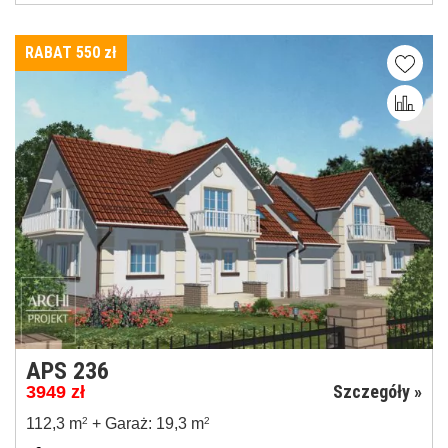
RABAT 550
zł
APS 236
Szczegóły »
3949
zł
112,3 m
2
+ Garaż: 19,3 m
2