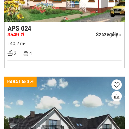
APS 024
Szczegóły »
3549
zł
140,2 m
2
2
4
RABAT 550
zł