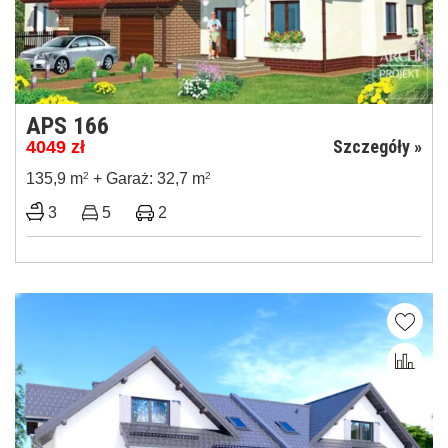
APS 166
Szczegóły »
4049
zł
135,9 m
2
+ Garaż: 32,7 m
2
3
5
2