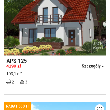
APS 125
Szczegóły »
4199
zł
103,1 m
2
2
3
RABAT 550
zł