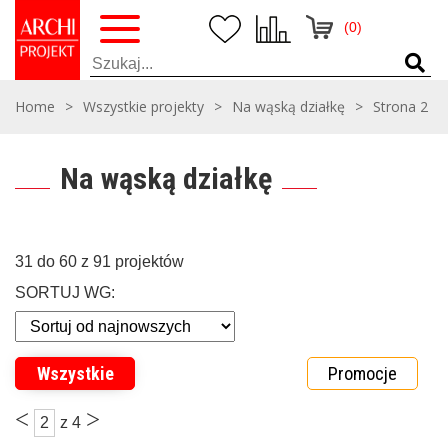
(0)
Home
>
Wszystkie projekty
>
Na wąską działkę
>
Strona 2
Na wąską działkę
31 do 60 z 91 projektów
SORTUJ WG:
Wszystkie
Promocje
<
>
2
z 4