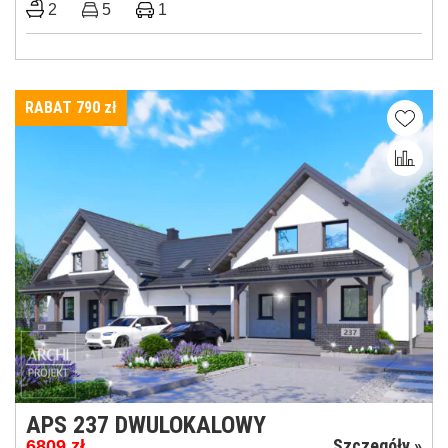
2
5
1
RABAT 790
zł
APS 237 DWULOKALOWY
Szczegóły »
6809
zł