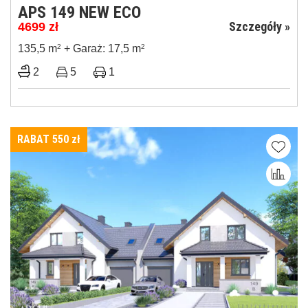
APS 149 NEW ECO
Szczegóły »
4699
zł
135,5 m
2
+ Garaż: 17,5 m
2
2
5
1
RABAT 550
zł