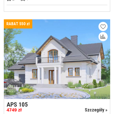
RABAT 550
zł
APS 105
Szczegóły »
4749
zł