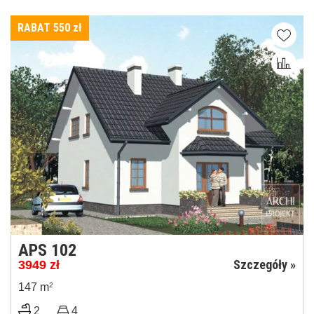
RABAT 550
zł
APS 102
Szczegóły »
3949
zł
147 m
2
2
4